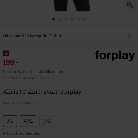
Hitta mer från kategorin "T-shirt"
%
199:-
Priser inkl. moms., Frakt tillkommer.
30-dagars bästa pris
:
175:-
Alicia | T-shirt | svart | Forplay
Fler produktdetaljer
Välj
XL
XXL
3XL
din
Mått och storlekstabell
storlek