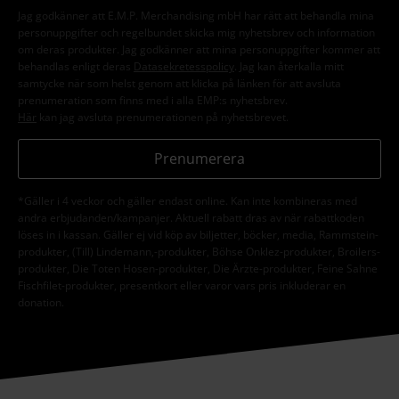
Jag godkänner att E.M.P. Merchandising mbH har rätt att behandla mina
personuppgifter och regelbundet skicka mig nyhetsbrev och information
om deras produkter. Jag godkänner att mina personuppgifter kommer att
behandlas enligt deras
Datasekretesspolicy
. Jag kan återkalla mitt
samtycke när som helst genom att klicka på länken för att avsluta
prenumeration som finns med i alla EMP:s nyhetsbrev.
Här
kan jag avsluta prenumerationen på nyhetsbrevet.
Prenumerera
*Gäller i 4 veckor och gäller endast online. Kan inte kombineras med
andra erbjudanden/kampanjer. Aktuell rabatt dras av när rabattkoden
löses in i kassan. Gäller ej vid köp av biljetter, böcker, media, Rammstein-
produkter, (Till) Lindemann,-produkter, Böhse Onklez-produkter, Broilers-
produkter, Die Toten Hosen-produkter, Die Ärzte-produkter, Feine Sahne
Fischfilet-produkter, presentkort eller varor vars pris inkluderar en
donation.