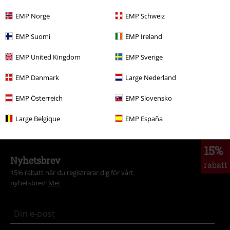
More categories. More options.
EMP Norge
EMP Schweiz
Klädmärken
Kläder
T-shirts & Toppar
T-Shirtar
EMP Suomi
EMP Ireland
Plusstorlekar
Tjejer
T-shirts
EMP United Kingdom
EMP Sverige
Klädmärken
Tjejer
EMP Danmark
Large Nederland
Kläder & accessoarer
Toppar
T-Shirtar
EMP Österreich
EMP Slovensko
Kläder
T-shirts & Toppar
T-shirts
Large Belgique
EMP España
15%
Nyhetsbrev
rabatt
15% rabatt när du registrerar dig för vårt
nyhetsbrev!
Mer