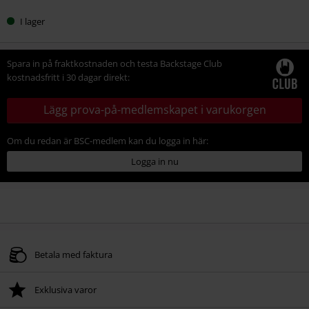
I lager
Spara in på fraktkostnaden och testa Backstage Club
kostnadsfritt i 30 dagar direkt:
Lägg prova-på-medlemskapet i varukorgen
Om du redan är BSC-medlem kan du logga in här:
Logga in nu
Betala med faktura
Exklusiva varor