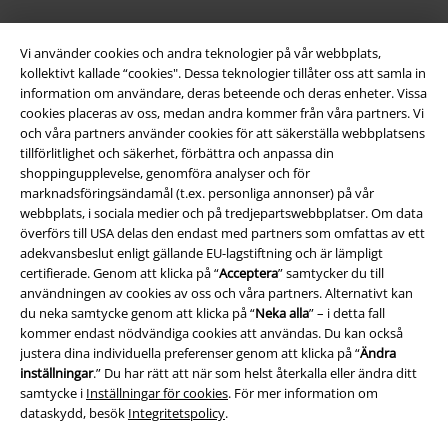
Vi använder cookies och andra teknologier på vår webbplats,
kollektivt kallade “cookies". Dessa teknologier tillåter oss att samla in
information om användare, deras beteende och deras enheter. Vissa
cookies placeras av oss, medan andra kommer från våra partners. Vi
och våra partners använder cookies för att säkerställa webbplatsens
tillförlitlighet och säkerhet, förbättra och anpassa din
shoppingupplevelse, genomföra analyser och för
Juridisk information/Villkor
marknadsföringsändamål (t.ex. personliga annonser) på vår
webbplats, i sociala medier och på tredjepartswebbplatser. Om data
Villkor
överförs till USA delas den endast med partners som omfattas av ett
adekvansbeslut enligt gällande EU-lagstiftning och är lämpligt
certifierade. Genom att klicka på “
Acceptera
” samtycker du till
Om oss
användningen av cookies av oss och våra partners. Alternativt kan
du neka samtycke genom att klicka på “
Neka alla
” – i detta fall
Ladda ner villkoren
kommer endast nödvändiga cookies att användas. Du kan också
justera dina individuella preferenser genom att klicka på “
Ändra
Avfallshantering och miljöskydd
inställningar
.” Du har rätt att när som helst återkalla eller ändra ditt
samtycke i
Inställningar för cookies
. För mer information om
Försäkran om överensstämmelse
dataskydd, besök
Integritetspolicy
.