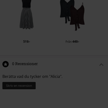
519:-
449:-
Från
0 Recensioner
Berätta vad du tycker om "Alicia".
Skriv en recension