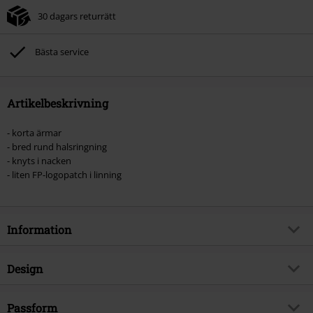
30 dagars returrätt
Bästa service
Artikelbeskrivning
- korta ärmar
- bred rund halsringning
- knyts i nacken
- liten FP-logopatch i linning
Information
Artikelnummer
520025
Design
Titel
Alicia
Produkttyp
T-shirt
Brand
Passform
Forplay