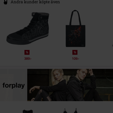
Andra kunder köpte även
%
%
389:-
109:-