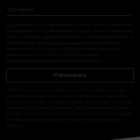
Jag godkänner att E.M.P. Merchandising mbH har rätt att behandla mina
personuppgifter och regelbundet skicka mig nyhetsbrev och information
om deras produkter. Jag godkänner att mina personuppgifter kommer att
behandlas enligt deras
Datasekretesspolicy
. Jag kan återkalla mitt
samtycke när som helst genom att klicka på länken för att avsluta
prenumeration som finns med i alla EMP:s nyhetsbrev.
Här
kan jag avsluta prenumerationen på nyhetsbrevet.
Prenumerera
*Gäller i 4 veckor och gäller endast online. Kan inte kombineras med
andra erbjudanden/kampanjer. Aktuell rabatt dras av när rabattkoden
löses in i kassan. Gäller ej vid köp av biljetter, böcker, media, Rammstein-
produkter, (Till) Lindemann,-produkter, Böhse Onklez-produkter, Broilers-
produkter, Die Toten Hosen-produkter, Die Ärzte-produkter, Feine Sahne
Fischfilet-produkter, presentkort eller varor vars pris inkluderar en
donation.