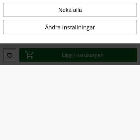
Försäkran om överensstämmelse
Neka alla
Information om tillgänglighet
Ändra inställningar
Inställningar för cookies
Bekräfta ångrat köp
Lägg i varukorgen
Alla priser inkl. moms.
Fraktkostnad tillkommer.
© 1986-2026 E.M.P. Merchandising HGmbH
Våra onlinebutiker
EMP International
EMP France