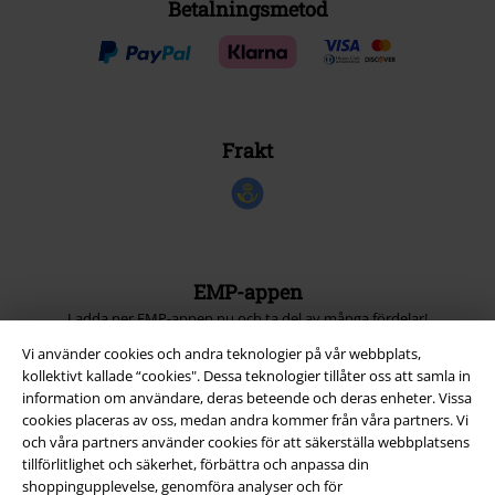
Betalningsmetod
Frakt
EMP-appen
Ladda ner EMP-appen nu och ta del av många fördelar!
Vi använder cookies och andra teknologier på vår webbplats,
kollektivt kallade “cookies". Dessa teknologier tillåter oss att samla in
information om användare, deras beteende och deras enheter. Vissa
cookies placeras av oss, medan andra kommer från våra partners. Vi
och våra partners använder cookies för att säkerställa webbplatsens
A Warner Music Group Company
tillförlitlighet och säkerhet, förbättra och anpassa din
shoppingupplevelse, genomföra analyser och för