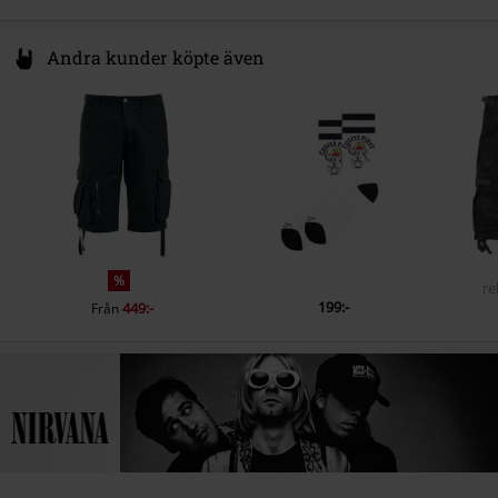
Andra kunder köpte även
%
re
199:-
449:-
Från