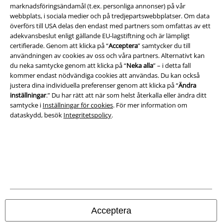
marknadsföringsändamål (t.ex. personliga annonser) på vår
webbplats, i sociala medier och på tredjepartswebbplatser. Om data
överförs till USA delas den endast med partners som omfattas av ett
adekvansbeslut enligt gällande EU-lagstiftning och är lämpligt
certifierade. Genom att klicka på “
Acceptera
” samtycker du till
användningen av cookies av oss och våra partners. Alternativt kan
du neka samtycke genom att klicka på “
Neka alla
” – i detta fall
kommer endast nödvändiga cookies att användas. Du kan också
justera dina individuella preferenser genom att klicka på “
Ändra
inställningar
.” Du har rätt att när som helst återkalla eller ändra ditt
samtycke i
Inställningar för cookies
. För mer information om
dataskydd, besök
Integritetspolicy
.
Juridisk information/Villkor
Villkor
Om oss
Ladda ner villkoren
Acceptera
Avfallshantering och miljöskydd