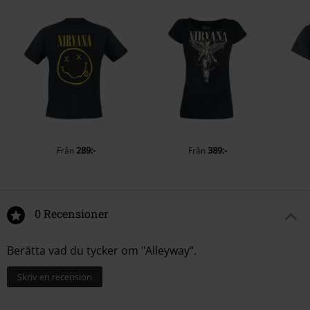
289:-
389:-
Från
Från
0 Recensioner
Berätta vad du tycker om "Alleyway".
Skriv en recension