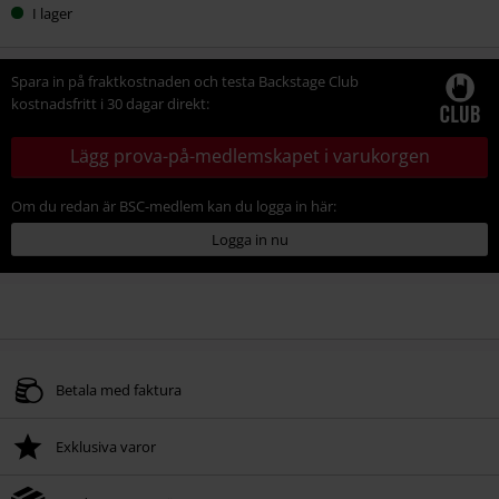
I lager
Spara in på fraktkostnaden och testa Backstage Club
kostnadsfritt i 30 dagar direkt:
Lägg prova-på-medlemskapet i varukorgen
Om du redan är BSC-medlem kan du logga in här:
Logga in nu
Betala med faktura
Exklusiva varor