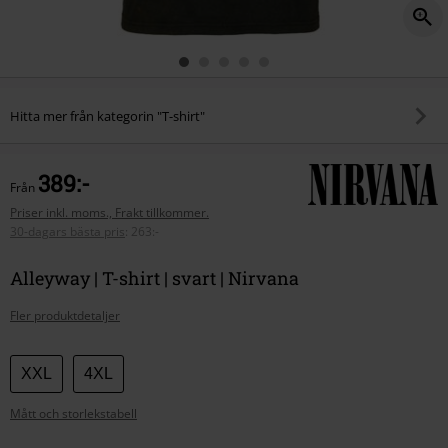
Hitta mer från kategorin "T-shirt"
389:-
Från
Priser inkl. moms., Frakt tillkommer.
30-dagars bästa pris
:
263:-
Alleyway | T-shirt | svart | Nirvana
Fler produktdetaljer
Välj
XXL
4XL
din
Mått och storlekstabell
storlek