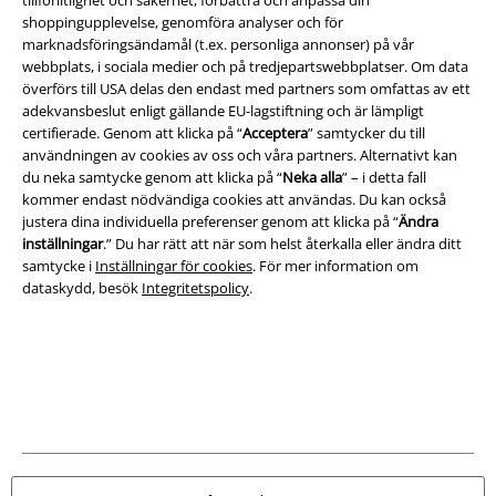
shoppingupplevelse, genomföra analyser och för
Juridisk information/Villkor
marknadsföringsändamål (t.ex. personliga annonser) på vår
webbplats, i sociala medier och på tredjepartswebbplatser. Om data
Villkor
överförs till USA delas den endast med partners som omfattas av ett
adekvansbeslut enligt gällande EU-lagstiftning och är lämpligt
Om oss
certifierade. Genom att klicka på “
Acceptera
” samtycker du till
användningen av cookies av oss och våra partners. Alternativt kan
du neka samtycke genom att klicka på “
Neka alla
” – i detta fall
Ladda ner villkoren
kommer endast nödvändiga cookies att användas. Du kan också
justera dina individuella preferenser genom att klicka på “
Ändra
Avfallshantering och miljöskydd
inställningar
.” Du har rätt att när som helst återkalla eller ändra ditt
samtycke i
Inställningar för cookies
. För mer information om
Försäkran om överensstämmelse
dataskydd, besök
Integritetspolicy
.
Information om tillgänglighet
Inställningar för cookies
Bekräfta ångrat köp
Alla priser inkl. moms.
Fraktkostnad tillkommer.