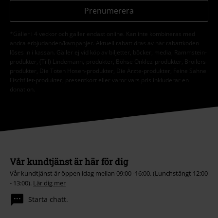
Prenumerera
*Gäller i 4 veckor och gäller endast online. Kan inte kombineras med
andra erbjudanden/kampanjer. Aktuell rabatt dras av när rabattkoden
löses in i kassan. Gäller ej vid köp av biljetter, böcker, media, Rammstein-
produkter, (Till) Lindemann,-produkter, Böhse Onklez-produkter, Broilers-
produkter, Die Toten Hosen-produkter, Die Ärzte-produkter, Feine Sahne
Fischfilet-produkter, presentkort eller varor vars pris inkluderar en
donation.
Vår kundtjänst är här för dig
Vår kundtjänst är öppen idag mellan 09:00 -16:00. (Lunchstängt 12:00
- 13:00).
Lär dig mer
Starta chatt.