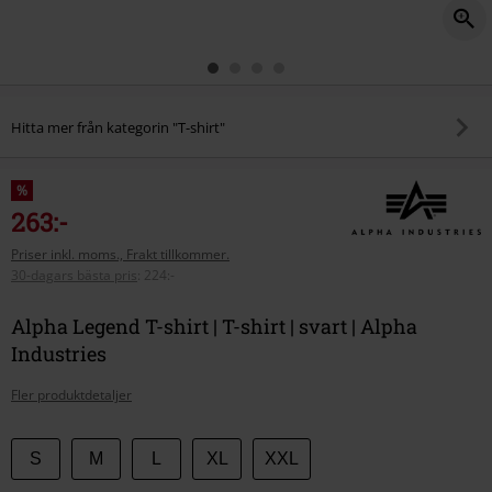
Hitta mer från kategorin "T-shirt"
%
263:-
Priser inkl. moms., Frakt tillkommer.
30-dagars bästa pris
:
224:-
Alpha Legend T-shirt | T-shirt | svart | Alpha
Industries
Fler produktdetaljer
Välj
S
M
L
XL
XXL
din