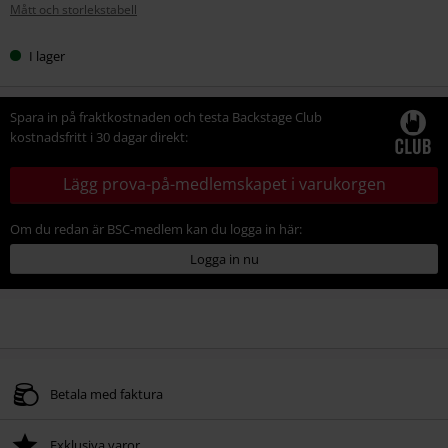
Mått och storlekstabell
storlek
I lager
Spara in på fraktkostnaden och testa Backstage Club
kostnadsfritt i 30 dagar direkt:
Lägg prova-på-medlemskapet i varukorgen
Om du redan är BSC-medlem kan du logga in här:
Logga in nu
Betala med faktura
Exklusiva varor