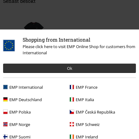
Senast besökt
Shopping from International
Please click here to visit EMP Online Shop for customers from
International
%
Ok
263:-
EMP International
EMP France
More categories. More options.
EMP Deutschland
EMP Italia
Klädmärken
Kläder
T-shirts & Toppar
T-Shirtar
EMP Polska
EMP Česká Republika
Klädmärken
Killar
EMP Norge
EMP Schweiz
Kläder & accessoarer
Toppar
T-Shirtar
EMP Suomi
EMP Ireland