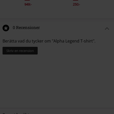
949:-
250:-
0 Recensioner
Berätta vad du tycker om "Alpha Legend T-shirt".
Skriv en recension