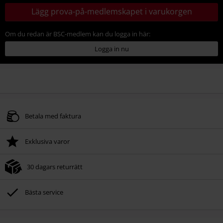
Lägg prova-på-medlemskapet i varukorgen
Om du redan är BSC-medlem kan du logga in här:
Logga in nu
Betala med faktura
Exklusiva varor
30 dagars returrätt
Bästa service