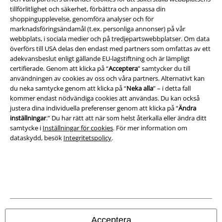
Juridisk information/Villkor
tillförlitlighet och säkerhet, förbättra och anpassa din
shoppingupplevelse, genomföra analyser och för
Villkor
marknadsföringsändamål (t.ex. personliga annonser) på vår
webbplats, i sociala medier och på tredjepartswebbplatser. Om data
Om oss
överförs till USA delas den endast med partners som omfattas av ett
adekvansbeslut enligt gällande EU-lagstiftning och är lämpligt
Ladda ner villkoren
certifierade. Genom att klicka på “
Acceptera
” samtycker du till
användningen av cookies av oss och våra partners. Alternativt kan
du neka samtycke genom att klicka på “
Neka alla
” – i detta fall
Avfallshantering och miljöskydd
kommer endast nödvändiga cookies att användas. Du kan också
justera dina individuella preferenser genom att klicka på “
Ändra
Försäkran om överensstämmelse
inställningar
.” Du har rätt att när som helst återkalla eller ändra ditt
samtycke i
Inställningar för cookies
. För mer information om
Information om tillgänglighet
dataskydd, besök
Integritetspolicy
.
Inställningar för cookies
Bekräfta ångrat köp
Alla priser inkl. moms.
Fraktkostnad tillkommer.
© 1986-2026 E.M.P. Merchandising HGmbH
Acceptera