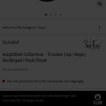
Hitta mer från kategorin "Keps"
Slutsåld!
Amplified Collection - Trucker Cap | Keps |
flerfärgad | Pink Floyd
Fler produktdetaljer
Den här produkten finns för närvarande inte tillgänglig.
Spara in på fraktkostnaden och testa Backstage Club
kostnadsfritt i 30 dagar direkt: