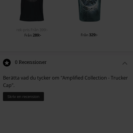
rek-pris
Från
399:-
329:-
289:-
Från
Från
0 Recensioner
Berätta vad du tycker om "Amplified Collection - Trucker
Cap".
Skriv en recension