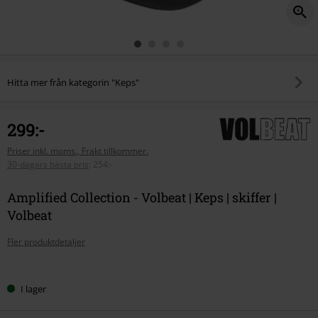
Hitta mer från kategorin "Keps"
299:-
Priser inkl. moms., Frakt tillkommer.
30-dagars bästa pris
:
254:-
Amplified Collection - Volbeat | Keps | skiffer |
Volbeat
Fler produktdetaljer
Välj
I lager
din
storlek