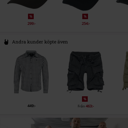
%
%
299:-
254:-
Andra kunder köpte även
%
449:-
463:-
Från