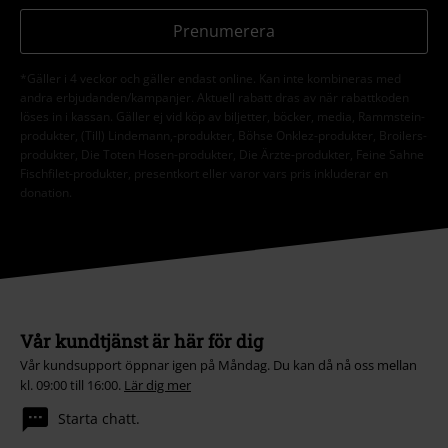
Prenumerera
*Gäller i 4 veckor och gäller endast online. Kan inte kombineras med
andra erbjudanden/kampanjer. Aktuell rabatt dras av när rabattkoden
löses in i kassan. Gäller ej vid köp av biljetter, böcker, media, Rammstein-
produkter, (Till) Lindemann,-produkter, Böhse Onklez-produkter, Broilers-
produkter, Die Toten Hosen-produkter, Die Ärzte-produkter, Feine Sahne
Fischfilet-produkter, presentkort eller varor vars pris inkluderar en
donation.
Vår kundtjänst är här för dig
Vår kundsupport öppnar igen på Måndag. Du kan då nå oss mellan
kl. 09:00 till 16:00.
Lär dig mer
Starta chatt.