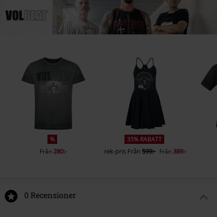
%
35% RABATT
280:-
rek-pris
Från
599:-
389:-
Från
Från
0 Recensioner