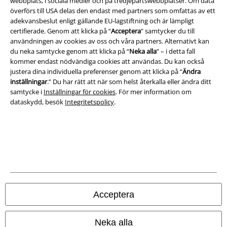
webbplats, i sociala medier och på tredjepartswebbplatser. Om data
överförs till USA delas den endast med partners som omfattas av ett
adekvansbeslut enligt gällande EU-lagstiftning och är lämpligt
Juridisk information/Villkor
certifierade. Genom att klicka på “
Acceptera
” samtycker du till
användningen av cookies av oss och våra partners. Alternativt kan
Villkor
du neka samtycke genom att klicka på “
Neka alla
” – i detta fall
kommer endast nödvändiga cookies att användas. Du kan också
Om oss
justera dina individuella preferenser genom att klicka på “
Ändra
inställningar
.” Du har rätt att när som helst återkalla eller ändra ditt
Ladda ner villkoren
samtycke i
Inställningar för cookies
. För mer information om
dataskydd, besök
Integritetspolicy
.
Avfallshantering och miljöskydd
Försäkran om överensstämmelse
Information om tillgänglighet
Inställningar för cookies
Acceptera
Bekräfta ångrat köp
Neka alla
Alla priser inkl. moms.
Fraktkostnad tillkommer.