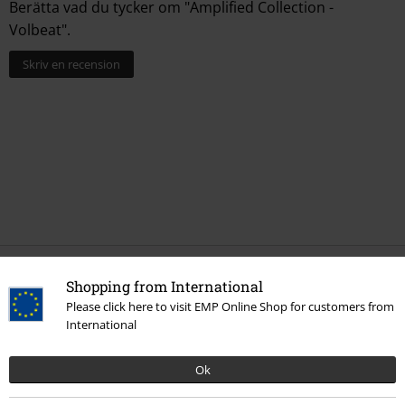
Berätta vad du tycker om "Amplified Collection -
Volbeat".
Skriv en recension
Shopping from International
More categories. More options.
Please click here to visit EMP Online Shop for customers from
Teman
Gåvoidéer
Musikfans
International
Accessoarer
Hattar & Mössor
Kepsar
Ok
Kläder & accessoarer
Smycken & Extras
Hattar & Mössor