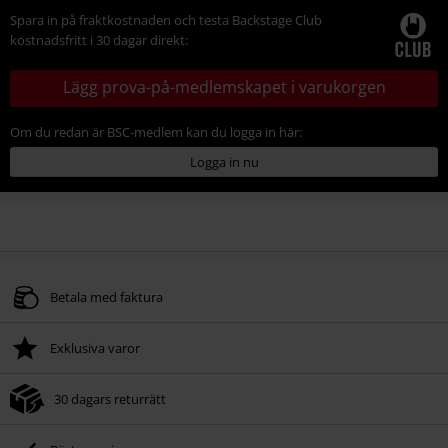
Spara in på fraktkostnaden och testa Backstage Club
kostnadsfritt i 30 dagar direkt:
Lägg prova-på-medlemskapet i varukorgen
Om du redan är BSC-medlem kan du logga in här:
Logga in nu
Betala med faktura
Exklusiva varor
30 dagars returrätt