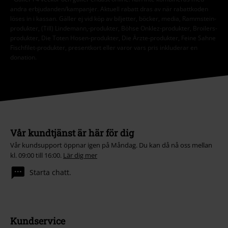
andra erbjudanden/kampanjer. Aktuell rabatt dras av när rabattkoden
löses in i kassan. Gäller ej vid köp av biljetter, böcker, media, Rammstein-
produkter, (Till) Lindemann,-produkter, Böhse Onklez-produkter, Broilers-
produkter, Die Toten Hosen-produkter, Die Ärzte-produkter, Feine Sahne
Fischfilet-produkter, presentkort eller varor vars pris inkluderar en
donation.
Vår kundtjänst är här för dig
Vår kundsupport öppnar igen på Måndag. Du kan då nå oss mellan
kl. 09:00 till 16:00.
Lär dig mer
Starta chatt.
Kundservice