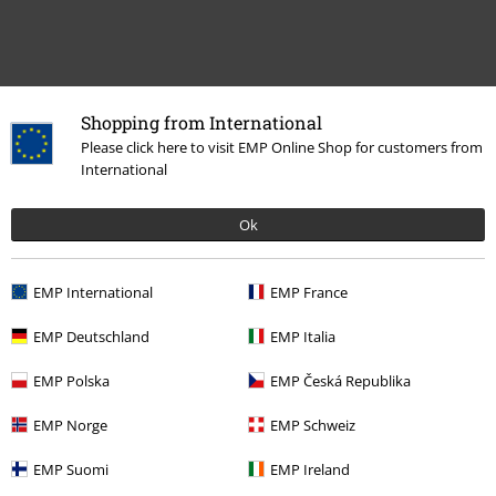
Shopping from International
Please click here to visit EMP Online Shop for customers from
International
Ok
More categories. More options.
EMP International
EMP France
Teman
Basplagg
Basics Tjejer
EMP Deutschland
EMP Italia
Teman
Gothic
Gothic Tjejer
EMP Polska
EMP Česká Republika
Klädmärken
Accessoarer
Väskor
EMP Norge
EMP Schweiz
Teman
Gothic
Accessoarer
Väskor
Handväskor
EMP Suomi
EMP Ireland
Teman
Basplagg
Accessoarer