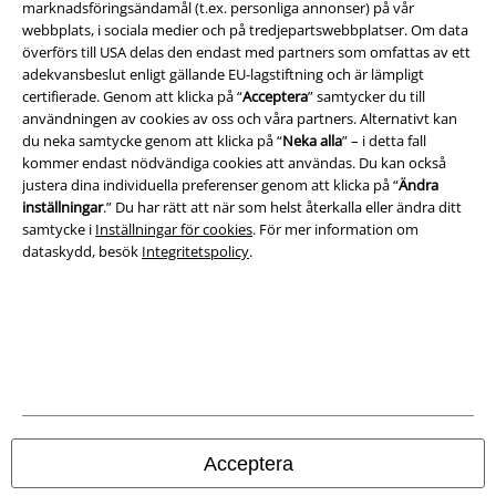
Villkor
marknadsföringsändamål (t.ex. personliga annonser) på vår
webbplats, i sociala medier och på tredjepartswebbplatser. Om data
Om oss
överförs till USA delas den endast med partners som omfattas av ett
adekvansbeslut enligt gällande EU-lagstiftning och är lämpligt
certifierade. Genom att klicka på “
Acceptera
” samtycker du till
Ladda ner villkoren
användningen av cookies av oss och våra partners. Alternativt kan
du neka samtycke genom att klicka på “
Neka alla
” – i detta fall
Avfallshantering och miljöskydd
kommer endast nödvändiga cookies att användas. Du kan också
justera dina individuella preferenser genom att klicka på “
Ändra
Försäkran om överensstämmelse
inställningar
.” Du har rätt att när som helst återkalla eller ändra ditt
samtycke i
Inställningar för cookies
. För mer information om
Information om tillgänglighet
dataskydd, besök
Integritetspolicy
.
Inställningar för cookies
Bekräfta ångrat köp
Alla priser inkl. moms.
Fraktkostnad tillkommer.
© 1986-2026 E.M.P. Merchandising HGmbH
Acceptera