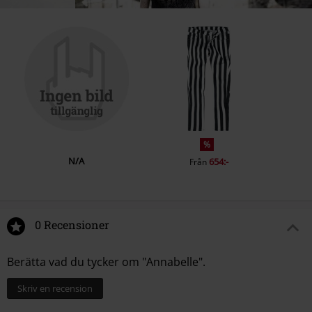
%
N/A
654:-
Från
0 Recensioner
Berätta vad du tycker om "Annabelle".
Skriv en recension