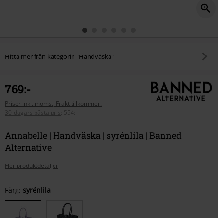
Hitta mer från kategorin "Handväska"
769:-
Priser inkl. moms., Frakt tillkommer.
30-dagars bästa pris
:
554:-
Annabelle | Handväska | syrénlila | Banned
Alternative
Fler produktdetaljer
Välj
Färg:
syrénlila
din
storlek