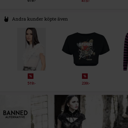
619:-
415:-
Andra kunder köpte även
%
%
519:-
239:-