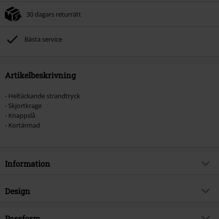
30 dagars returrätt
Bästa service
Artikelbeskrivning
- Heltäckande strandtryck
- Skjortkrage
- Knappslå
- Kortärmad
Information
Artikelnummer
521854
Design
Titel
AOP Shirt Tropical Sea
Produkttyp
Kortärmad tröja
Brand
Passform
King Kerosin