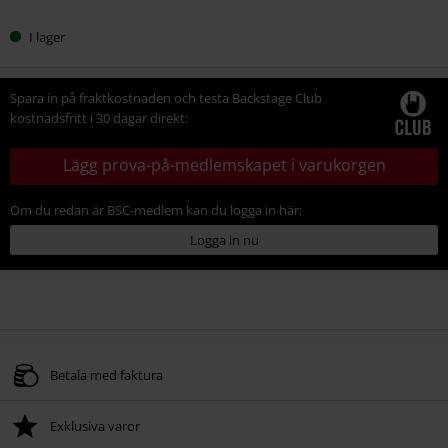
I lager
Spara in på fraktkostnaden och testa Backstage Club
kostnadsfritt i 30 dagar direkt:
Lägg prova-på-medlemskapet i varukorgen
Om du redan är BSC-medlem kan du logga in här:
Logga in nu
Betala med faktura
Exklusiva varor