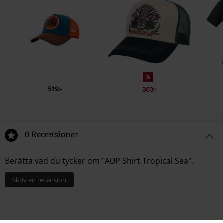
%
519:-
360:-
0 Recensioner
Berätta vad du tycker om "AOP Shirt Tropical Sea".
Skriv en recension