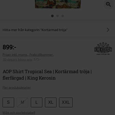
Hitta mer från kategorin "Kortärmad tröja"
899:-
Priser inkl. moms., Frakt tillkommer.
30-dagars bästa pris
:
575:-
AOP Shirt Tropical Sea | Kortärmad tröja |
flerfärgad | King Kerosin
Fler produktdetaljer
Välj
S
M
L
XL
XXL
din
Mått och storlekstabell
storlek