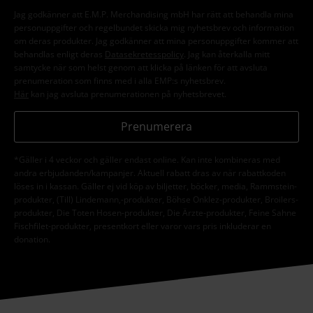
Jag godkänner att E.M.P. Merchandising mbH har rätt att behandla mina
personuppgifter och regelbundet skicka mig nyhetsbrev och information
om deras produkter. Jag godkänner att mina personuppgifter kommer att
behandlas enligt deras
Datasekretesspolicy
. Jag kan återkalla mitt
samtycke när som helst genom att klicka på länken för att avsluta
prenumeration som finns med i alla EMP:s nyhetsbrev.
Här
kan jag avsluta prenumerationen på nyhetsbrevet.
Prenumerera
*Gäller i 4 veckor och gäller endast online. Kan inte kombineras med
andra erbjudanden/kampanjer. Aktuell rabatt dras av när rabattkoden
löses in i kassan. Gäller ej vid köp av biljetter, böcker, media, Rammstein-
produkter, (Till) Lindemann,-produkter, Böhse Onklez-produkter, Broilers-
produkter, Die Toten Hosen-produkter, Die Ärzte-produkter, Feine Sahne
Fischfilet-produkter, presentkort eller varor vars pris inkluderar en
donation.