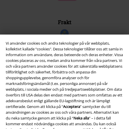
Frakt
Vi använder cookies och andra teknologier på vår webbplats,
kollektivt kallade “cookies". Dessa teknologier tillåter oss att samla in
information om användare, deras beteende och deras enheter. Vissa
EMP-appen
cookies placeras av oss, medan andra kommer från våra partners. Vi
Ladda ner EMP-appen nu och ta del av många fördelar!
och våra partners använder cookies för att säkerställa webbplatsens
tillförlitlighet och säkerhet, förbättra och anpassa din
shoppingupplevelse, genomföra analyser och för
marknadsföringsändamål (t.ex. personliga annonser) på vår
webbplats, i sociala medier och på tredjepartswebbplatser. Om data
överförs till USA delas den endast med partners som omfattas av ett
adekvansbeslut enligt gällande EU-lagstiftning och är lämpligt
A Warner Music Group Company
certifierade. Genom att klicka på “
Acceptera
” samtycker du till
användningen av cookies av oss och våra partners. Alternativt kan
du neka samtycke genom att klicka på “
Neka alla
” – i detta fall
kommer endast nödvändiga cookies att användas. Du kan också