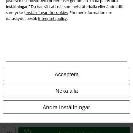
justera dina individuella preferenser genom att klicka på “
Ändra
inställningar
.” Du har rätt att när som helst återkalla eller ändra ditt
samtycke i
Inställningar för cookies
. För mer information om
dataskydd, besök
Integritetspolicy
.
Juridisk information/Villkor
Villkor
Acceptera
Om oss
Neka alla
Ladda ner villkoren
Ändra inställningar
Avfallshantering och miljöskydd
Försäkran om överensstämmelse