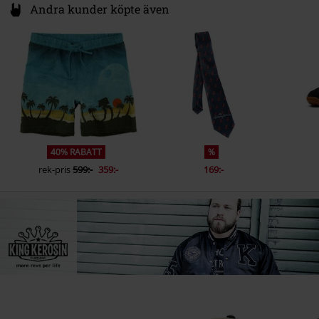
Andra kunder köpte även
40% RABATT
%
rek-pris
599:-
359:-
169:-