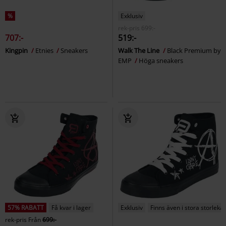
%
Exklusiv
rek-pris
699:-
707:-
519:-
Kingpin
Etnies
Sneakers
Walk The Line
Black Premium by
EMP
Höga sneakers
57% RABATT
Få kvar i lager
Exklusiv
Finns även i stora storlekar
rek-pris
Från
699:-