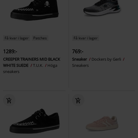
Få kvar i lager
Patches
Få kvar i lager
1289:-
769:-
CREEPER TRAINERS MID BLACK
Sneaker
Dockers by Gerli
WHITE SUEDE
T.U.K.
Höga
Sneakers
sneakers