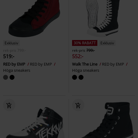
Exklusiv
30% RABATT
Exklusiv
rek-pris
799:-
rek-pris
799:-
519:-
552:-
RED by EMP
RED by EMP
Walk The Line
RED by EMP
Höga sneakers
Höga sneakers