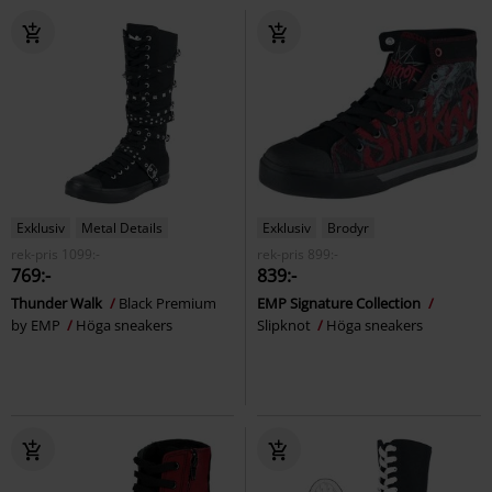
Exklusiv
Metal Details
Exklusiv
Brodyr
rek-pris
1099:-
rek-pris
899:-
769:-
839:-
Thunder Walk
Black Premium
EMP Signature Collection
by EMP
Höga sneakers
Slipknot
Höga sneakers