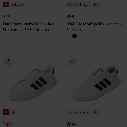
%
Exklusiv
Få kvar i lager
Ny
519:-
839:-
Black Premium by EMP
Black
BARREDA MARY JANES
Adidas
Premium by EMP
Sneakers
Sneakers
%
Ny
Få kvar i lager
Ny
789:-
769:-