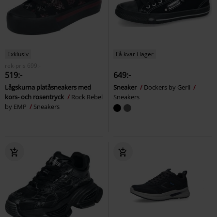
Exklusiv
Få kvar i lager
rek-pris
699:-
519:-
649:-
Lågskurna platåsneakers med
Sneaker
Dockers by Gerli
kors- och rosentryck
Rock Rebel
Sneakers
by EMP
Sneakers