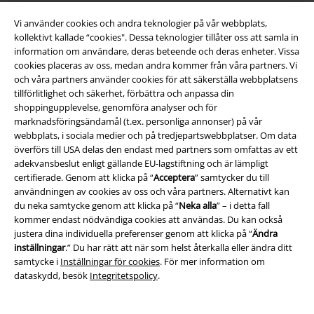
Vi använder cookies och andra teknologier på vår webbplats,
kollektivt kallade “cookies". Dessa teknologier tillåter oss att samla in
information om användare, deras beteende och deras enheter. Vissa
cookies placeras av oss, medan andra kommer från våra partners. Vi
Bli en del av gemenskapen!
och våra partners använder cookies för att säkerställa webbplatsens
tillförlitlighet och säkerhet, förbättra och anpassa din
shoppingupplevelse, genomföra analyser och för
marknadsföringsändamål (t.ex. personliga annonser) på vår
webbplats, i sociala medier och på tredjepartswebbplatser. Om data
överförs till USA delas den endast med partners som omfattas av ett
adekvansbeslut enligt gällande EU-lagstiftning och är lämpligt
certifierade. Genom att klicka på “
Acceptera
” samtycker du till
användningen av cookies av oss och våra partners. Alternativt kan
du neka samtycke genom att klicka på “
Neka alla
” – i detta fall
kommer endast nödvändiga cookies att användas. Du kan också
Betalningsmetod
justera dina individuella preferenser genom att klicka på “
Ändra
inställningar
.” Du har rätt att när som helst återkalla eller ändra ditt
samtycke i
Inställningar för cookies
. För mer information om
dataskydd, besök
Integritetspolicy
.
Frakt