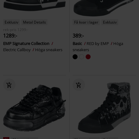
Exklusiv
Metal Details
Få kvar i lager
Exklusiv
rek-pris
1299:-
1289:-
389:-
EMP Signature Collection
Basic
RED by EMP
Höga
Electric Callboy
Höga sneakers
sneakers