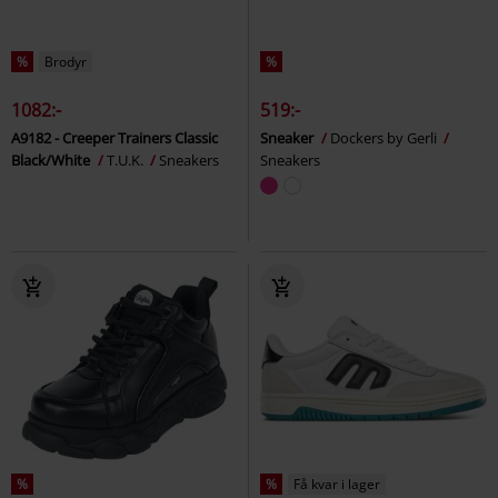
%
Brodyr
%
1082:-
519:-
A9182 - Creeper Trainers Classic
Sneaker
Dockers by Gerli
Black/White
T.U.K.
Sneakers
Sneakers
%
%
Få kvar i lager