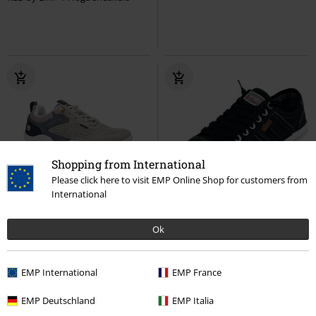
Shopping from International
Please click here to visit EMP Online Shop for customers from
International
%
Få kvar i lager
%
Få kvar i lager
Ok
579:-
541:-
Sneaker
Dockers by Gerli
Sneaker Low
Dockers by Gerli
Sneakers
Sneakers
EMP International
EMP France
EMP Deutschland
EMP Italia