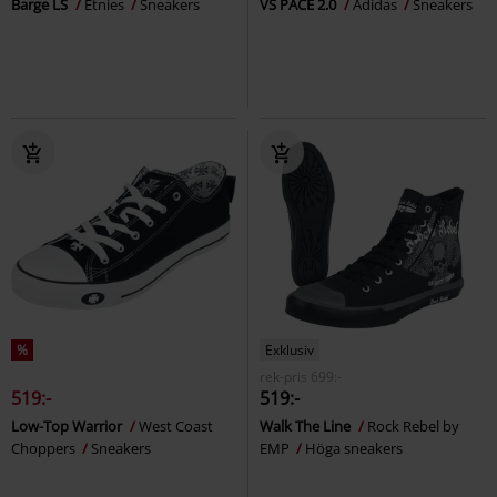
Barge LS
Etnies
Sneakers
VS PACE 2.0
Adidas
Sneakers
%
Exklusiv
rek-pris
699:-
519:-
519:-
Low-Top Warrior
West Coast
Walk The Line
Rock Rebel by
Choppers
Sneakers
EMP
Höga sneakers