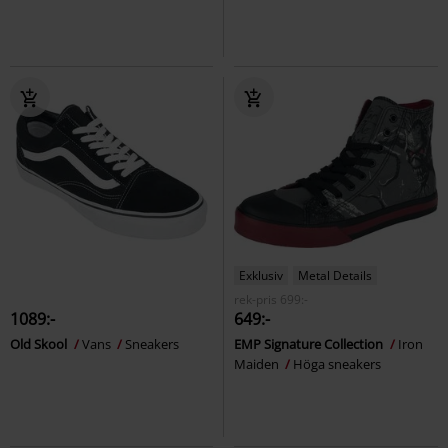
Exklusiv
Metal Details
rek-pris
699:-
1089:-
649:-
Old Skool
Vans
Sneakers
EMP Signature Collection
Iron
Maiden
Höga sneakers