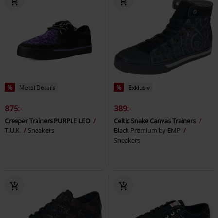
%
Metal Details
%
Exklusiv
875:-
389:-
Creeper Trainers PURPLE LEO
Celtic Snake Canvas Trainers
T.U.K.
Sneakers
Black Premium by EMP
Sneakers