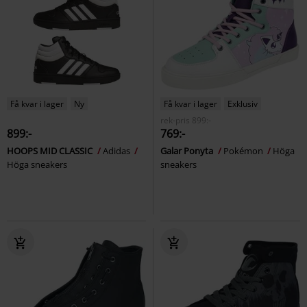
Få kvar i lager
Ny
Få kvar i lager
Exklusiv
rek-pris
899:-
899:-
769:-
HOOPS MID CLASSIC
Adidas
Galar Ponyta
Pokémon
Höga
Höga sneakers
sneakers