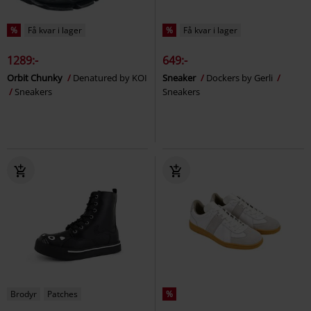
%
Få kvar i lager
%
Få kvar i lager
1289:-
649:-
Orbit Chunky
Denatured by KOI
Sneaker
Dockers by Gerli
Sneakers
Sneakers
Brodyr
Patches
%