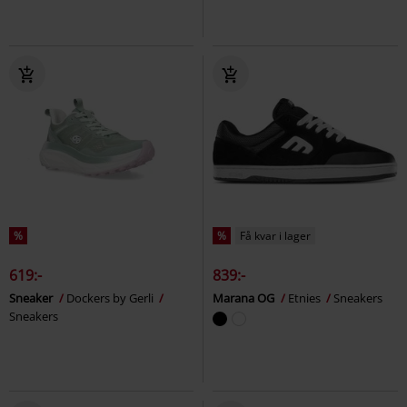
%
%
Få kvar i lager
619:-
839:-
Sneaker
Dockers by Gerli
Marana OG
Etnies
Sneakers
Sneakers