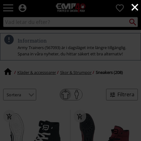
×
EMP
0
-
Musik,
Sök
Sök
Film,
i
TV
katalogen
&
Information
Spelmerch
Army Trainers (567093) är i dagsläget inte längre tillgänglig.
-
Spana in våra nyheter, du hittar säkert ett bra alternativ!
Alternativt
Mode
Kläder & accessoarer
Skor & Strumpor
Sneakers (208)
Filtrera