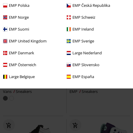
EMP Polska
EMP Česká Republika
EMP Norge
EMP Schweiz
EMP Suomi
EMP Ireland
EMP United Kingdom
EMP Sverige
EMP Danmark
Large Nederland
EMP Österreich
EMP Slovensko
Få kvar i lager
Exklusiv
rek-pris
599:-
Large Belgique
EMP España
1029:-
449:-
Classic Slip-On Checkerboard
Walk The Line
Black Premium by
Vans
Sneakers
EMP
Sneakers