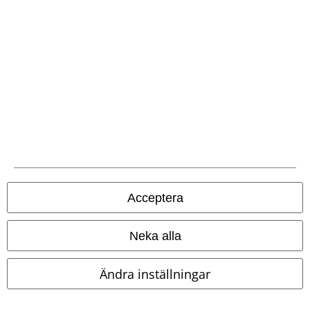
EMP-appen
Ladda ner EMP-appen nu och ta del av många fördelar!
A Warner Music Group Company
Acceptera
Neka alla
Ändra inställningar