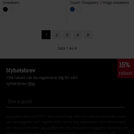
Sneakers
Coast Choppers
Höga sneakers
1
2
3
4
Sida 1 Av 4
15%
Nyhetsbrev
rabatt
15% rabatt när du registrerar dig för vårt
nyhetsbrev!
Mer
Jag godkänner att E.M.P. Merchandising mbH har rätt att behandla mina
personuppgifter och regelbundet skicka mig nyhetsbrev och information
om deras produkter. Jag godkänner att mina personuppgifter kommer att
behandlas enligt deras
Datasekretesspolicy
. Jag kan återkalla mitt