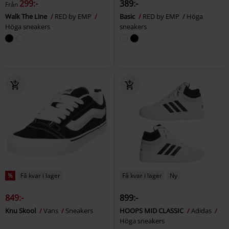
299:-
389:-
Från
Walk The Line
RED by EMP
Basic
RED by EMP
Höga
Höga sneakers
sneakers
%
Få kvar i lager
Få kvar i lager
Ny
849:-
899:-
Knu Skool
Vans
Sneakers
HOOPS MID CLASSIC
Adidas
Höga sneakers