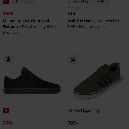
%
Få kvar i lager
Få kvar i lager
Exklusiv
rek-pris
799:-
1609:-
519:-
Metamorphosis Distressed
Walk The Line
Rock Rebel by
Platform
Denatured by KOI
EMP
Höga sneakers
Sneakers
%
Få kvar i lager
Ny
769:-
709:-