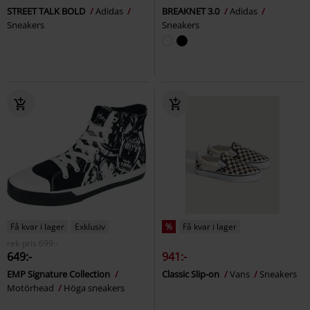
STREET TALK BOLD
Adidas
BREAKNET 3.0
Adidas
Sneakers
Sneakers
Få kvar i lager
Exklusiv
%
Få kvar i lager
rek-pris
699:-
649:-
941:-
EMP Signature Collection
Classic Slip-on
Vans
Sneakers
Motörhead
Höga sneakers