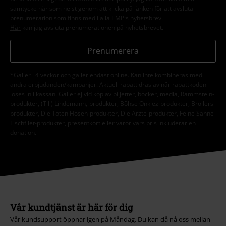
samtycke när som helst genom att klicka på länken för att avsluta
prenumeration som finns med i alla EMP:s nyhetsbrev.
Här
kan jag avsluta prenumerationen på nyhetsbrevet.
Prenumerera
*Gäller i 4 veckor och gäller endast online. Kan inte kombineras med
andra erbjudanden/kampanjer. Aktuell rabatt dras av när rabattkoden
löses in i kassan. Gäller ej vid köp av biljetter, böcker, media, Rammstein-
produkter, (Till) Lindemann,-produkter, Böhse Onklez-produkter, Broilers-
produkter, Die Toten Hosen-produkter, Die Ärzte-produkter, Feine Sahne
Fischfilet-produkter, presentkort eller varor vars pris inkluderar en
donation.
Vår kundtjänst är här för dig
Vår kundsupport öppnar igen på Måndag. Du kan då nå oss mellan