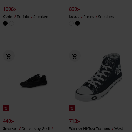
1096:-
899:-
Corin
Buffalo
Sneakers
Locut
Etnies
Sneakers
%
%
449:-
713:-
Sneaker
Dockers by Gerli
Warrior Hi-Top Trainers
West