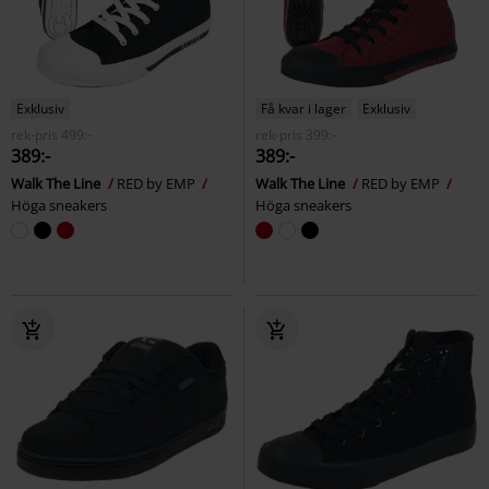
Exklusiv
Få kvar i lager
Exklusiv
rek-pris
499:-
rek-pris
399:-
389:-
389:-
Walk The Line
RED by EMP
Walk The Line
RED by EMP
Höga sneakers
Höga sneakers