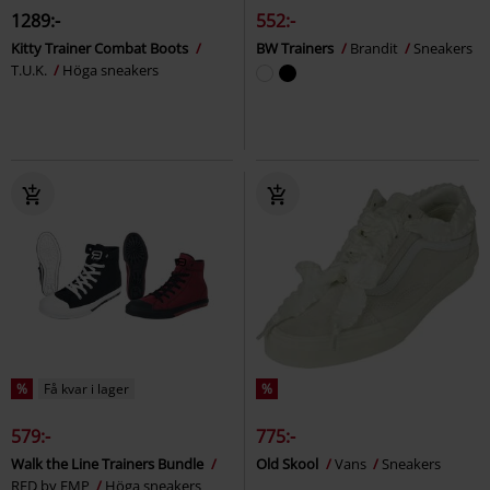
1289:-
552:-
Kitty Trainer Combat Boots
BW Trainers
Brandit
Sneakers
T.U.K.
Höga sneakers
%
Få kvar i lager
%
579:-
775:-
Walk the Line Trainers Bundle
Old Skool
Vans
Sneakers
RED by EMP
Höga sneakers