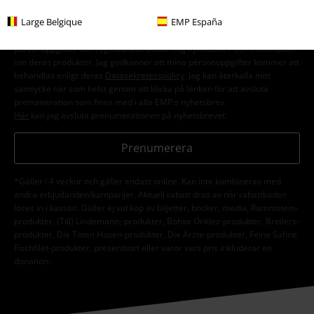
Large Belgique
EMP España
Jag godkänner att E.M.P. Merchandising mbH har rätt att behandla mina
personuppgifter och regelbundet skicka mig nyhetsbrev och information
om deras produkter. Jag godkänner att mina personuppgifter kommer att
behandlas enligt deras
Datasekretesspolicy
. Jag kan återkalla mitt
samtycke när som helst genom att klicka på länken för att avsluta
prenumeration som finns med i alla EMP:s nyhetsbrev.
Här
kan jag avsluta prenumerationen på nyhetsbrevet.
Prenumerera
*Gäller i 4 veckor och gäller endast online. Kan inte kombineras med
andra erbjudanden/kampanjer. Aktuell rabatt dras av när rabattkoden
löses in i kassan. Gäller ej vid köp av biljetter, böcker, media, Rammstein-
produkter, (Till) Lindemann,-produkter, Böhse Onklez-produkter, Broilers-
produkter, Die Toten Hosen-produkter, Die Ärzte-produkter, Feine Sahne
Fischfilet-produkter, presentkort eller varor vars pris inkluderar en
donation.