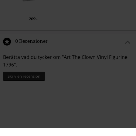
209:-
0 Recensioner
Berätta vad du tycker om "Art The Clown Vinyl Figurine
1796".
Skriv en recension