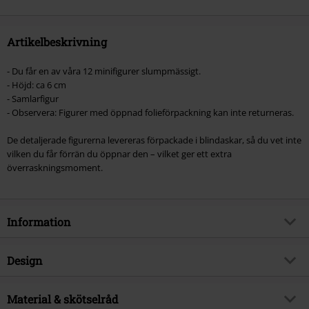
Artikelbeskrivning
- Du får en av våra 12 minifigurer slumpmässigt.
- Höjd: ca 6 cm
- Samlarfigur
- Observera: Figurer med öppnad folieförpackning kan inte returneras.
De detaljerade figurerna levereras förpackade i blindaskar, så du vet inte
vilken du får förrän du öppnar den – vilket ger ett extra
överraskningsmoment.
Information
Artikelnummer
580530
Design
Titel
Art The Clown Vinyl Figurine 1796
Produkttyp
Funko Pop!
Produktämne
Material & skötselråd
Fan-merch, Skräck, Film, Presenter