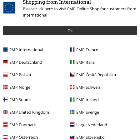
Shopping from International
Please click here to visit EMP Online Shop for customers from
International
More categories. More options.
Teman
Skräck
Dekoration
Ok
Teman
Skräck
Figuriner
EMP International
EMP France
Rea %
Hushållsartiklar
Figurer
Funko Pop!
EMP Deutschland
EMP Italia
Teman
Gåvoidéer
Movie nördar
EMP Polska
EMP Česká Republika
Nytt
Inredning och fritid
Hushållsartiklar
Figurer
Funko Pop!
EMP Norge
EMP Schweiz
EMP Suomi
EMP Ireland
15%
Nyhetsbrev
rabatt
EMP United Kingdom
EMP Sverige
15% rabatt när du registrerar dig för vårt
nyhetsbrev!
Mer
EMP Danmark
Large Nederland
EMP Österreich
EMP Slovensko