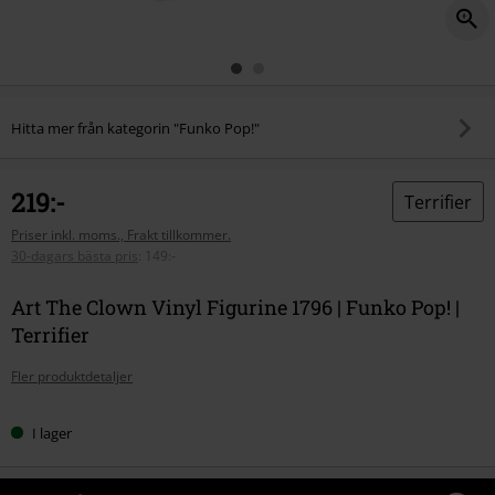
Hitta mer från kategorin "Funko Pop!"
219:-
Terrifier
Priser inkl. moms., Frakt tillkommer.
30-dagars bästa pris
:
149:-
Art The Clown Vinyl Figurine 1796 | Funko Pop! |
Terrifier
Fler produktdetaljer
I lager