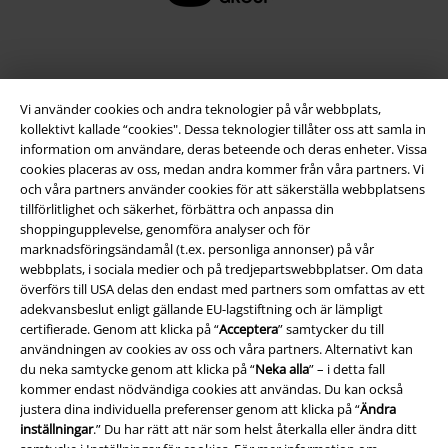
Vi använder cookies och andra teknologier på vår webbplats,
kollektivt kallade “cookies". Dessa teknologier tillåter oss att samla in
information om användare, deras beteende och deras enheter. Vissa
cookies placeras av oss, medan andra kommer från våra partners. Vi
och våra partners använder cookies för att säkerställa webbplatsens
tillförlitlighet och säkerhet, förbättra och anpassa din
Juridisk information/Villkor
shoppingupplevelse, genomföra analyser och för
marknadsföringsändamål (t.ex. personliga annonser) på vår
Villkor
webbplats, i sociala medier och på tredjepartswebbplatser. Om data
överförs till USA delas den endast med partners som omfattas av ett
Om oss
adekvansbeslut enligt gällande EU-lagstiftning och är lämpligt
certifierade. Genom att klicka på “
Acceptera
” samtycker du till
användningen av cookies av oss och våra partners. Alternativt kan
Ladda ner villkoren
du neka samtycke genom att klicka på “
Neka alla
” – i detta fall
kommer endast nödvändiga cookies att användas. Du kan också
Avfallshantering och miljöskydd
justera dina individuella preferenser genom att klicka på “
Ändra
inställningar
.” Du har rätt att när som helst återkalla eller ändra ditt
Försäkran om överensstämmelse