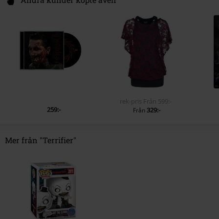
rek-pris
Från
599:-
259:-
329:-
Från
Mer från "Terrifier"