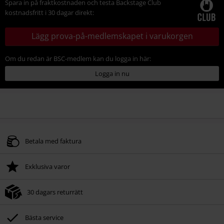
Spara in på fraktkostnaden och testa Backstage Club
kostnadsfritt i 30 dagar direkt:
Lägg prova-på-medlemskapet i varukorgen
Om du redan är BSC-medlem kan du logga in här:
Logga in nu
Betala med faktura
Exklusiva varor
30 dagars returrätt
Bästa service