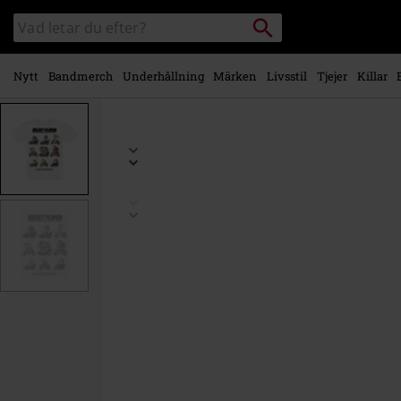
Gå till
Sök
Sök
huvudinnehåll
i
katalogen
Nytt
Bandmerch
Underhållning
Märken
Livsstil
Tjejer
Killar
https://www.emp-
shop.se/p/barn-
-
-
choose-
your-
driver/499082.html