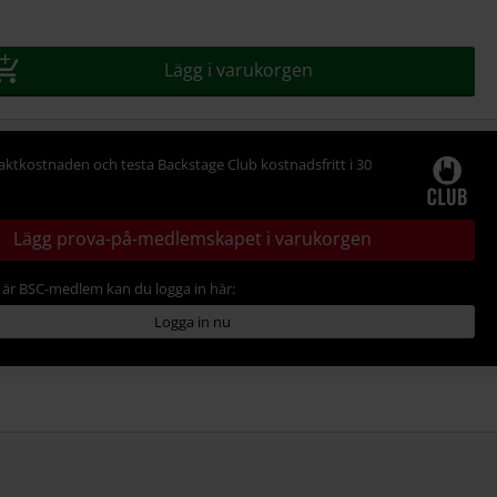
Lägg i varukorgen
raktkostnaden och testa Backstage Club kostnadsfritt i 30
Lägg prova-på-medlemskapet i varukorgen
är BSC-medlem kan du logga in här:
Logga in nu