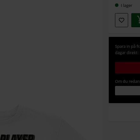
I lager
Spara in på f
dagar direkt:
Om du redan 