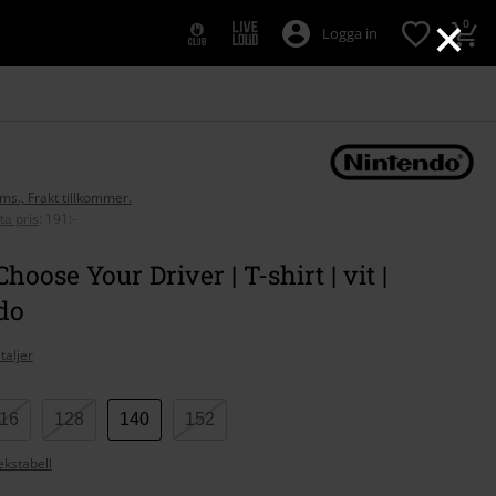
×
0
Logga in
oms., Frakt tillkommer.
ta pris
:
191:-
hoose Your Driver | T-shirt | vit |
do
taljer
16
128
140
152
ekstabell