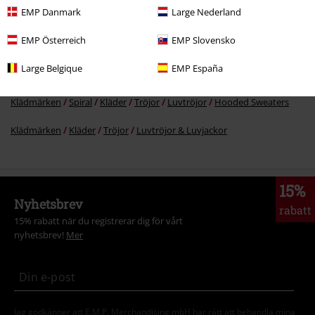
EMP Danmark
Large Nederland
Teman
Skräck
EMP Österreich
EMP Slovensko
Kläder & accessoarer
Toppar
Luvjackor
Large Belgique
EMP España
Nytt
Kläder
Tröjor
Luvtröjor & Luvjackor
Klädmärken
Spiral
Kläder
Tröjor
Luvtröjor
Hooded Sweaters
Klädmärken
Kläder
Tröjor
Luvtröjor & Luvjackor
15%
Nyhetsbrev
rabatt
15% rabatt när du registrerar dig för vårt
nyhetsbrev!
Mer
Jag godkänner att E.M.P. Merchandising mbH har rätt att behandla mina