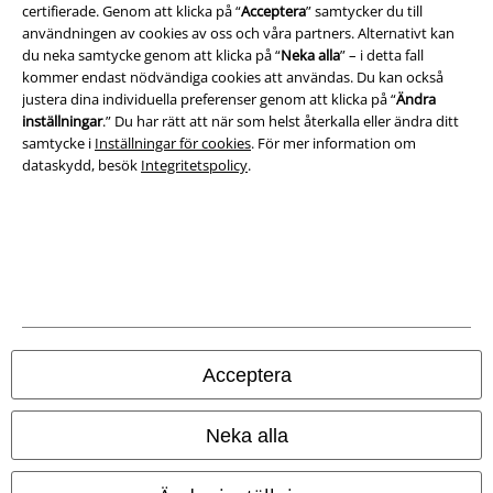
certifierade. Genom att klicka på “
Acceptera
” samtycker du till
användningen av cookies av oss och våra partners. Alternativt kan
du neka samtycke genom att klicka på “
Neka alla
” – i detta fall
kommer endast nödvändiga cookies att användas. Du kan också
justera dina individuella preferenser genom att klicka på “
Ändra
inställningar
.” Du har rätt att när som helst återkalla eller ändra ditt
samtycke i
Inställningar för cookies
. För mer information om
dataskydd, besök
Integritetspolicy
.
Juridisk information/Villkor
Villkor
Om oss
Ladda ner villkoren
Acceptera
Avfallshantering och miljöskydd
Försäkran om överensstämmelse
Neka alla
Information om tillgänglighet