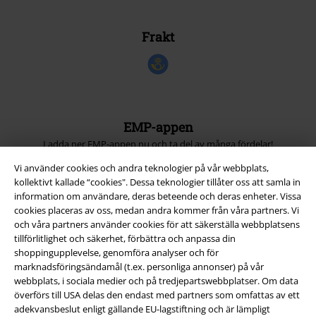
Frakt
EMP-appen
Ladda ner EMP-appen nu och ta del av många fördelar!
Vi använder cookies och andra teknologier på vår webbplats,
kollektivt kallade “cookies". Dessa teknologier tillåter oss att samla in
information om användare, deras beteende och deras enheter. Vissa
cookies placeras av oss, medan andra kommer från våra partners. Vi
och våra partners använder cookies för att säkerställa webbplatsens
A Warner Music Group Company
tillförlitlighet och säkerhet, förbättra och anpassa din
shoppingupplevelse, genomföra analyser och för
marknadsföringsändamål (t.ex. personliga annonser) på vår
webbplats, i sociala medier och på tredjepartswebbplatser. Om data
överförs till USA delas den endast med partners som omfattas av ett
adekvansbeslut enligt gällande EU-lagstiftning och är lämpligt