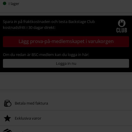
I lager
Spara in på fraktkostnaden och testa Backstage Club
kostnadsfritt i 30 dagar direkt:
Lägg prova-på-medlemskapet i varukorgen
Om du redan är BSC-medlem kan du logga in här:
Logga in nu
Betala med faktura
Exklusiva varor