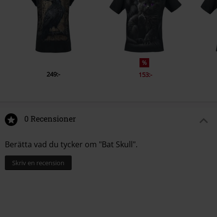
%
249:-
153:-
0 Recensioner
Berätta vad du tycker om "Bat Skull".
Skriv en recension