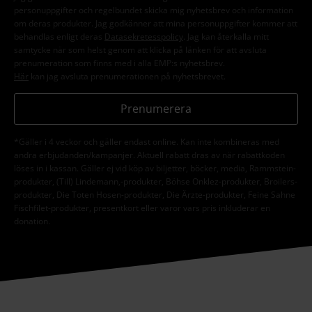
personuppgifter och regelbundet skicka mig nyhetsbrev och information
om deras produkter. Jag godkänner att mina personuppgifter kommer att
behandlas enligt deras
Datasekretesspolicy
. Jag kan återkalla mitt
samtycke när som helst genom att klicka på länken för att avsluta
prenumeration som finns med i alla EMP:s nyhetsbrev.
Här
kan jag avsluta prenumerationen på nyhetsbrevet.
Prenumerera
*Gäller i 4 veckor och gäller endast online. Kan inte kombineras med
andra erbjudanden/kampanjer. Aktuell rabatt dras av när rabattkoden
löses in i kassan. Gäller ej vid köp av biljetter, böcker, media, Rammstein-
produkter, (Till) Lindemann,-produkter, Böhse Onklez-produkter, Broilers-
produkter, Die Toten Hosen-produkter, Die Ärzte-produkter, Feine Sahne
Fischfilet-produkter, presentkort eller varor vars pris inkluderar en
donation.