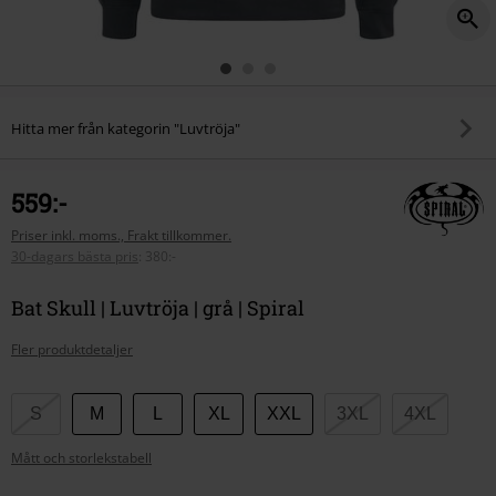
Hitta mer från kategorin "Luvtröja"
559:-
Priser inkl. moms., Frakt tillkommer.
30-dagars bästa pris
:
380:-
Bat Skull | Luvtröja | grå | Spiral
Fler produktdetaljer
Välj
S
M
L
XL
XXL
3XL
4XL
din
Mått och storlekstabell
storlek