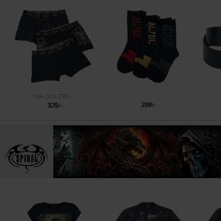
rek-pris
399:-
299:-
329:-