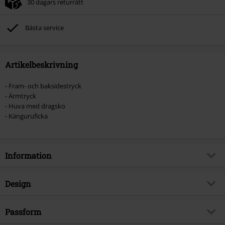
30 dagars returrätt
Bästa service
Artikelbeskrivning
- Fram- och baksidestryck
- Ärmtryck
- Huva med dragsko
- Känguruficka
Information
Artikelnummer
465795
Design
Titel
Bat Skull
Produkttyp
Luvtröja
Brand
Passform
Spiral
Mönster
plain