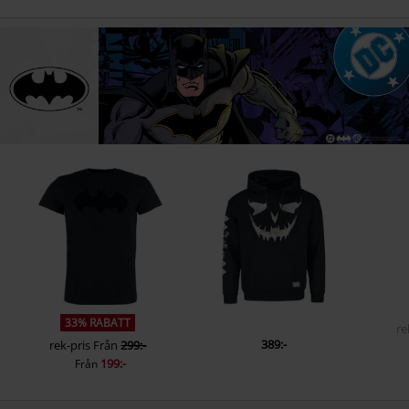
33% RABATT
re
389:-
rek-pris
Från
299:-
199:-
Från