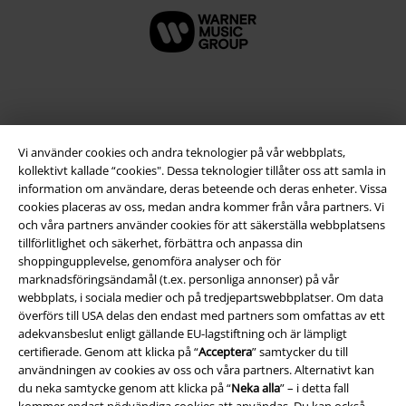
Vi använder cookies och andra teknologier på vår webbplats,
kollektivt kallade “cookies". Dessa teknologier tillåter oss att samla in
information om användare, deras beteende och deras enheter. Vissa
cookies placeras av oss, medan andra kommer från våra partners. Vi
och våra partners använder cookies för att säkerställa webbplatsens
tillförlitlighet och säkerhet, förbättra och anpassa din
Juridisk information/Villkor
shoppingupplevelse, genomföra analyser och för
marknadsföringsändamål (t.ex. personliga annonser) på vår
Villkor
webbplats, i sociala medier och på tredjepartswebbplatser. Om data
överförs till USA delas den endast med partners som omfattas av ett
Om oss
adekvansbeslut enligt gällande EU-lagstiftning och är lämpligt
certifierade. Genom att klicka på “
Acceptera
” samtycker du till
Ladda ner villkoren
användningen av cookies av oss och våra partners. Alternativt kan
du neka samtycke genom att klicka på “
Neka alla
” – i detta fall
Avfallshantering och miljöskydd
kommer endast nödvändiga cookies att användas. Du kan också