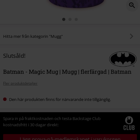
Hitta mer från kategorin "Mugg"
Slutsåld!
Batman - Magic Mug | Mugg | flerfärgad | Batman
Fler produktdetaljer
Den här produkten finns för närvarande inte tillgänglig.
Spara in på fraktkostnaden och testa Backstage Club
kostnadsfritt i 30 dagar direkt:
Lägg prova-på-medlemskapet i varukorgen