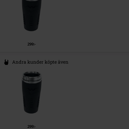
299:-
Andra kunder köpte även
299:-