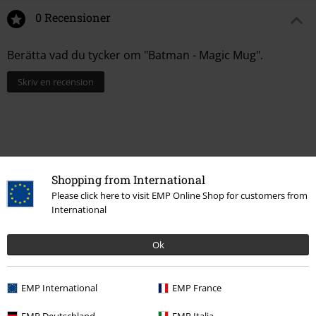
0 Recensioner
Berätta vad du tycker om "Batman - Magic Mug".
Skriv en recension
Shopping from International
Please click here to visit EMP Online Shop for customers from
International
Ok
15%
Nyhetsbrev
rabatt
EMP International
EMP France
15% rabatt när du registrerar dig för vårt
nyhetsbrev!
Mer