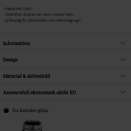
- Kapacitet: 0,46 l
- Utskriften ändras när varm vätska hälls i
- Ej lämplig för diskmaskin och mikrovågsugn
Information
Artikelnummer
586358
Design
Titel
Batman - Magic Mug
Produkttyp
Mugg
Produktämne
Material & skötselråd
Fan-merch, TV-serier, DC Comics,
Film, Presenter
Färg
flerfärgad
Yttermaterial
keramik
Licens
officiellt licensierad produkt
Ansvarsfull ekonomisk aktör EU
Skötselråd
Handtvätt
Licenserade produkter
Batman
Abysse Corp S.A.S.
Releasedatum
22/05/2025
133 Avenue De Caen
Du kanske gillar
76530 Grand-Couronne
France
www.abyssecorp.com