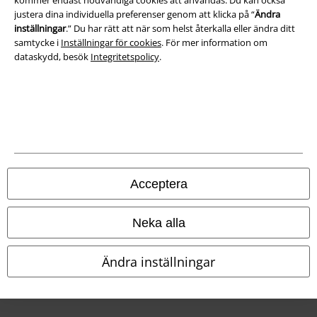
justera dina individuella preferenser genom att klicka på “
Ändra
inställningar
.” Du har rätt att när som helst återkalla eller ändra ditt
Försäkran om överensstämmelse
samtycke i
Inställningar för cookies
. För mer information om
dataskydd, besök
Integritetspolicy
.
Information om tillgänglighet
Inställningar för cookies
Bekräfta ångrat köp
Alla priser inkl. moms.
Fraktkostnad tillkommer.
© 1986-2026 E.M.P. Merchandising HGmbH
Acceptera
Neka alla
Våra onlinebutiker
Ändra inställningar
EMP International
EMP France