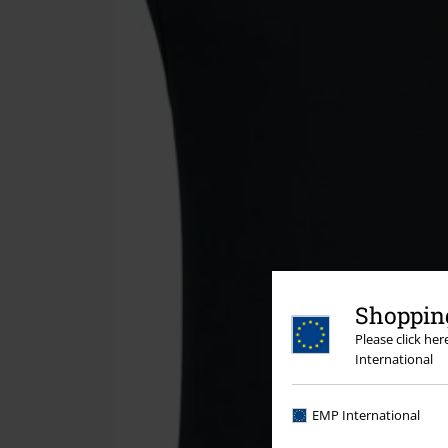
Shopping
Please click he
International
EMP International