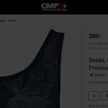
EMP
-
Musik,
Film,
Barn
Rea %
TV
&
Spelmerch
299:-
-
Alternativt
Priser inkl. m
30-dagars bäs
Mode
Beaks, 
Premi
Exklusiv
Fler produktde
Välj
S
din
Mått och storl