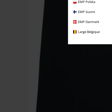
EMP Polska
EMP Suomi
EMP Danmark
Large Belgique