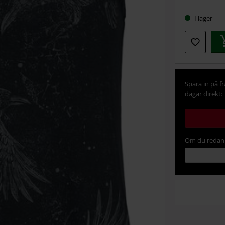
storlek
I lager
Spara in på f
dagar direkt:
Om du redan 