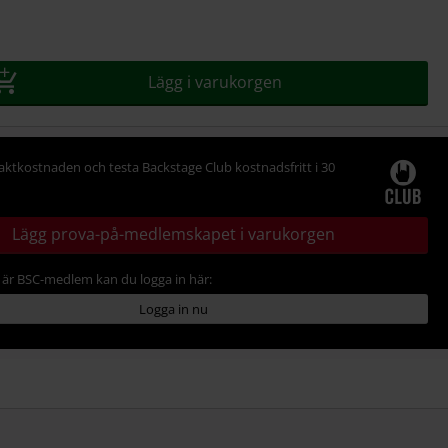
Lägg i varukorgen
raktkostnaden och testa Backstage Club kostnadsfritt i 30
Lägg prova-på-medlemskapet i varukorgen
är BSC-medlem kan du logga in här:
Logga in nu