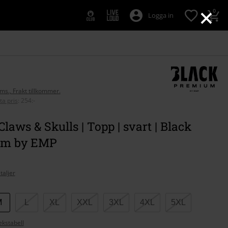
×
0
Logga in
oms., Frakt tillkommer.
ta pris
:
254:-
Claws & Skulls | Topp | svart | Black
um by EMP
taljer
M
L
XL
XXL
3XL
4XL
5XL
ekstabell