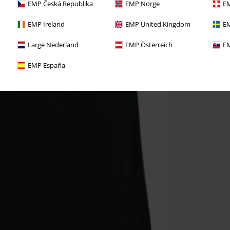
EMP Česká Republika
EMP Norge
EM
EMP Ireland
EMP United Kingdom
EM
Large Nederland
EMP Österreich
EM
EMP España