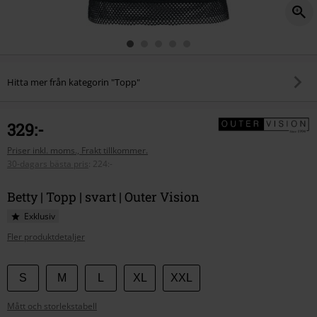
Hitta mer från kategorin "Topp"
329:-
Priser inkl. moms., Frakt tillkommer.
30-dagars bästa pris
:
224:-
Betty | Topp | svart | Outer Vision
Exklusiv
Fler produktdetaljer
Välj
S
M
L
XL
XXL
din
Mått och storlekstabell
storlek