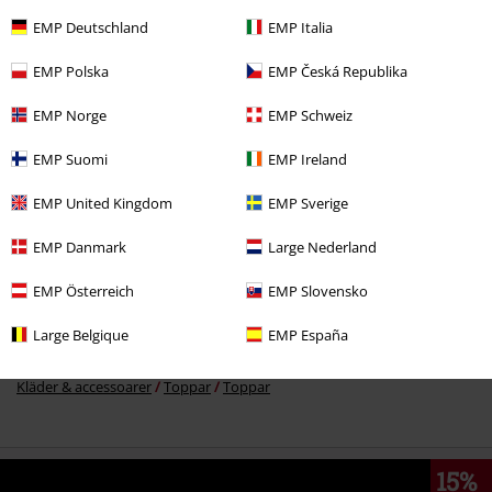
EMP Deutschland
EMP Italia
EMP Polska
EMP Česká Republika
329:-
EMP Norge
EMP Schweiz
EMP Suomi
EMP Ireland
More categories. More options.
EMP United Kingdom
EMP Sverige
Plusstorlekar
Tjejer
Toppar
EMP Danmark
Large Nederland
Klädmärken
Kläder
EMP Österreich
EMP Slovensko
Klädmärken
Tjejer
Large Belgique
EMP España
Kläder
T-shirts & Toppar
Toppar
Kläder & accessoarer
Toppar
Toppar
15%