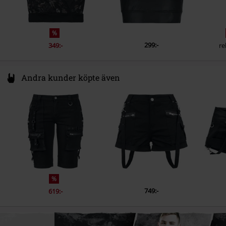
%
299:-
349:-
re
Andra kunder köpte även
%
749:-
619:-