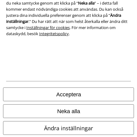
du neka samtycke genom att klicka på “
Neka alla
” – i detta fall
Ladda ner villkoren
kommer endast nödvändiga cookies att användas. Du kan också
justera dina individuella preferenser genom att klicka på “
Ändra
Avfallshantering och miljöskydd
inställningar
.” Du har rätt att när som helst återkalla eller ändra ditt
samtycke i
Inställningar för cookies
. För mer information om
Försäkran om överensstämmelse
dataskydd, besök
Integritetspolicy
.
Information om tillgänglighet
Inställningar för cookies
Bekräfta ångrat köp
Alla priser inkl. moms.
Fraktkostnad tillkommer.
Acceptera
© 1986-2026 E.M.P. Merchandising HGmbH
Neka alla
Ändra inställningar
Våra onlinebutiker