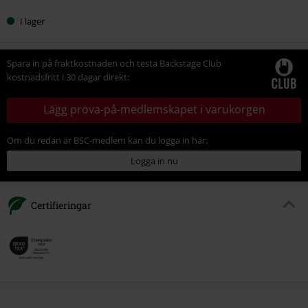
I lager
Spara in på fraktkostnaden och testa Backstage Club
kostnadsfritt i 30 dagar direkt:
Lägg prova-på-medlemskapet i varukorgen
Om du redan är BSC-medlem kan du logga in här:
Logga in nu
Certifieringar