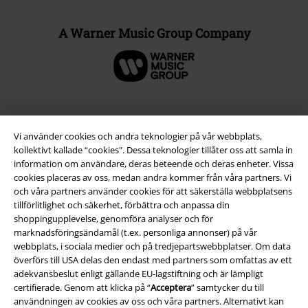
A Warner Music Group Company
Vi använder cookies och andra teknologier på vår webbplats,
kollektivt kallade “cookies". Dessa teknologier tillåter oss att samla in
information om användare, deras beteende och deras enheter. Vissa
cookies placeras av oss, medan andra kommer från våra partners. Vi
och våra partners använder cookies för att säkerställa webbplatsens
tillförlitlighet och säkerhet, förbättra och anpassa din
shoppingupplevelse, genomföra analyser och för
Juridisk information/Villkor
marknadsföringsändamål (t.ex. personliga annonser) på vår
webbplats, i sociala medier och på tredjepartswebbplatser. Om data
Villkor
överförs till USA delas den endast med partners som omfattas av ett
adekvansbeslut enligt gällande EU-lagstiftning och är lämpligt
Om oss
certifierade. Genom att klicka på “
Acceptera
” samtycker du till
användningen av cookies av oss och våra partners. Alternativt kan