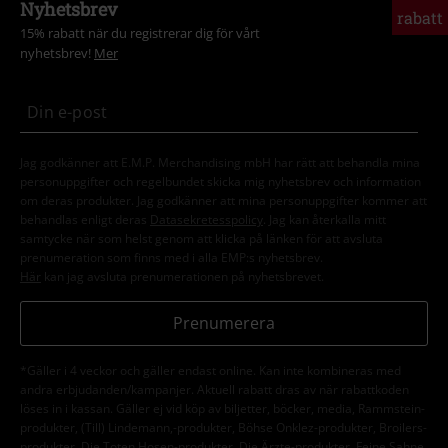
Nyhetsbrev
rabatt
15% rabatt när du registrerar dig för vårt
nyhetsbrev!
Mer
Jag godkänner att E.M.P. Merchandising mbH har rätt att behandla mina
personuppgifter och regelbundet skicka mig nyhetsbrev och information
om deras produkter. Jag godkänner att mina personuppgifter kommer att
behandlas enligt deras
Datasekretesspolicy
. Jag kan återkalla mitt
samtycke när som helst genom att klicka på länken för att avsluta
prenumeration som finns med i alla EMP:s nyhetsbrev.
Här
kan jag avsluta prenumerationen på nyhetsbrevet.
Prenumerera
*Gäller i 4 veckor och gäller endast online. Kan inte kombineras med
andra erbjudanden/kampanjer. Aktuell rabatt dras av när rabattkoden
löses in i kassan. Gäller ej vid köp av biljetter, böcker, media, Rammstein-
produkter, (Till) Lindemann,-produkter, Böhse Onklez-produkter, Broilers-
produkter, Die Toten Hosen-produkter, Die Ärzte-produkter, Feine Sahne