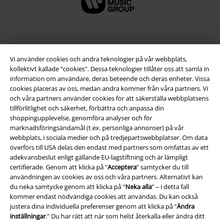
Vi använder cookies och andra teknologier på vår webbplats,
kollektivt kallade “cookies". Dessa teknologier tillåter oss att samla in
information om användare, deras beteende och deras enheter. Vissa
cookies placeras av oss, medan andra kommer från våra partners. Vi
och våra partners använder cookies för att säkerställa webbplatsens
tillförlitlighet och säkerhet, förbättra och anpassa din
shoppingupplevelse, genomföra analyser och för
Juridisk information/Villkor
marknadsföringsändamål (t.ex. personliga annonser) på vår
webbplats, i sociala medier och på tredjepartswebbplatser. Om data
Villkor
överförs till USA delas den endast med partners som omfattas av ett
adekvansbeslut enligt gällande EU-lagstiftning och är lämpligt
Om oss
certifierade. Genom att klicka på “
Acceptera
” samtycker du till
användningen av cookies av oss och våra partners. Alternativt kan
Ladda ner villkoren
du neka samtycke genom att klicka på “
Neka alla
” – i detta fall
kommer endast nödvändiga cookies att användas. Du kan också
Avfallshantering och miljöskydd
justera dina individuella preferenser genom att klicka på “
Ändra
inställningar
.” Du har rätt att när som helst återkalla eller ändra ditt