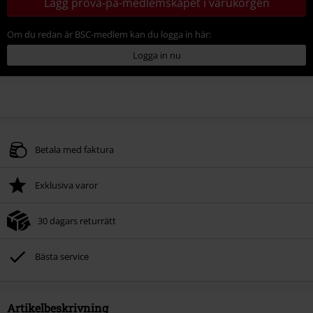
Lägg prova-på-medlemskapet i varukorgen
Om du redan är BSC-medlem kan du logga in här:
Logga in nu
Betala med faktura
Exklusiva varor
30 dagars returrätt
Bästa service
Artikelbeskrivning