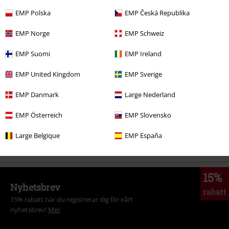
Kommentar
EMP Polska
EMP Česká Republika
EMP Norge
EMP Schweiz
EMP Suomi
EMP Ireland
More categories. More options.
Bandmerch
Top Bands
Powerwolf
Media
EMP United Kingdom
EMP Sverige
Bandmerch
Genre
Power Metal
EMP Danmark
Large Nederland
Skicka kommentar
Rea %
Media
CDs
EMP Österreich
EMP Slovensko
Bandmerch
Media
CD
Large Belgique
EMP España
15%
Nyhetsbrev
rabatt
15% rabatt när du registrerar dig för vårt
nyhetsbrev!
Mer