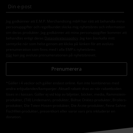
Jag godkänner att E.M.P. Merchandising mbH har rätt att behandla mina
personuppgifter och regelbundet skicka mig nyhetsbrev och information
om deras produkter. Jag godkänner att mina personuppgifter kommer att
behandlas enligt deras
Datasekretesspolicy
. Jag kan återkalla mitt
samtycke när som helst genom att klicka på länken för att avsluta
prenumeration som finns med i alla EMP:s nyhetsbrev.
Här
kan jag avsluta prenumerationen på nyhetsbrevet.
Prenumerera
*Gäller i 4 veckor och gäller endast online. Kan inte kombineras med
andra erbjudanden/kampanjer. Aktuell rabatt dras av när rabattkoden
löses in i kassan. Gäller ej vid köp av biljetter, böcker, media, Rammstein-
produkter, (Till) Lindemann,-produkter, Böhse Onklez-produkter, Broilers-
produkter, Die Toten Hosen-produkter, Die Ärzte-produkter, Feine Sahne
Fischfilet-produkter, presentkort eller varor vars pris inkluderar en
donation.