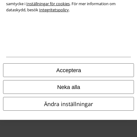
samtycke i
Inställningar för cookies
. För mer information om
Försäkran om överensstämmelse
dataskydd, besök
Integritetspolicy
.
Information om tillgänglighet
Inställningar för cookies
Bekräfta ångrat köp
Alla priser inkl. moms.
Fraktkostnad tillkommer.
© 1986-2026 E.M.P. Merchandising HGmbH
Acceptera
Neka alla
Våra onlinebutiker
Ändra inställningar
EMP International
EMP France
EMP Deutschland