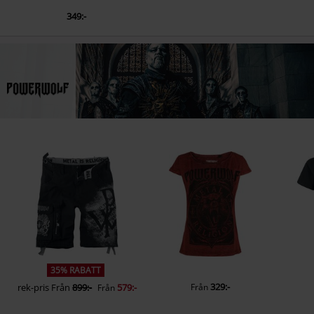
349:-
35% RABATT
329:-
rek-pris
Från
899:-
579:-
Från
Från