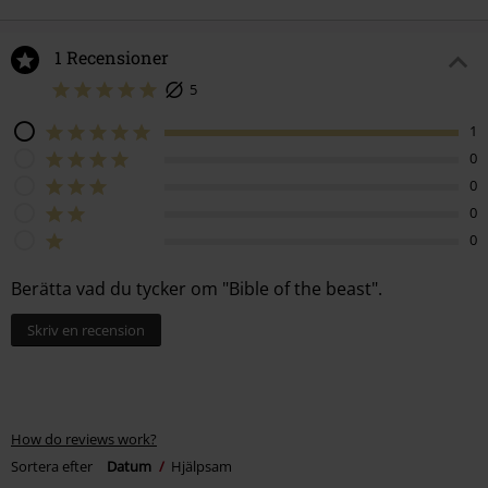
1 Recensioner
5
1
0
0
0
0
Berätta vad du tycker om "Bible of the beast".
Skriv en recension
How do reviews work?
Sortera efter
Datum
Hjälpsam