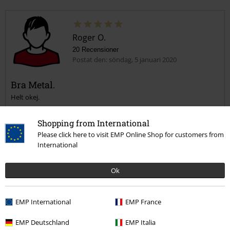
Roger O.
20 Recensioner
Postat den: söndag, 5 januari 2020
Bra Metal.
Helt okej.
Shopping from International
Please click here to visit EMP Online Shop for customers from
International
Verifierad recension
Ok
Hade du någon nytta av den här recensionen?
EMP International
EMP France
EMP Deutschland
EMP Italia