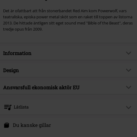
Det är ofattbart att från stonerbandet Red Aim kom Powerwolf, vars
teatraliska, episka power metal sköt som en raket till toppen av listorna
2013. De hittade äntligen sitt eget sound med "Bible of the Beast", deras
tredje opus från 2009.
Information
Artikelnummer
439005
Design
Titel
Bible of the beast
Produkttyp
CD
Musikgenre
Ansvarsfull ekonomisk aktör EU
Power Metal
Media-format
CD
Produktämne
Band
Metal Blade Records GmbH
Postfach 1263
Band
Powerwolf
Låtlista
73049 Eislingen
Releasedatum
24/04/2009
Germany
CD 1
info@metalblade.de
Du kanske gillar
1.
Opening: Prelude to Purgatory