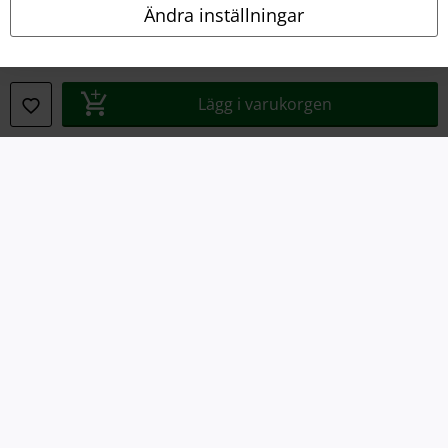
Ändra inställningar
Avfallshantering och miljöskydd
Försäkran om överensstämmelse
Lägg i varukorgen
Information om tillgänglighet
Inställningar för cookies
Bekräfta ångrat köp
Alla priser inkl. moms.
Fraktkostnad tillkommer.
© 1986-2026 E.M.P. Merchandising HGmbH
Våra onlinebutiker
EMP International