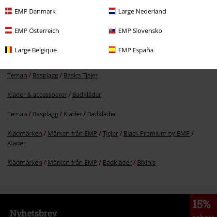
63% RABATT
EMP Danmark
Large Nederland
rek-pris
299:-
109:-
EMP Österreich
EMP Slovensko
Large Belgique
EMP España
More categories. More options.
Teman
Basplagg
Basics Tjejer
Kläder & accessoarer
Badkläder
Teman
Basplagg
Kläder
Badkläder
Klädmärken
Märken från EMP
Tjejer
Black Premium by EMP
Kläder
Klädmärken
Märken från EMP
Badkläder
Bikinis
15%
Nyhetsbrev