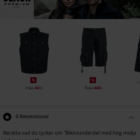
%
%
re
441:-
449:-
Från
Från
0 Recensioner
Berätta vad du tycker om "Bikiniunderdel med hög midja