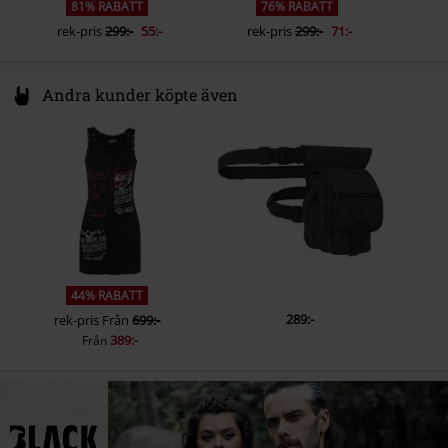
81% RABATT
76% RABATT
rek-pris
299:-
55:-
rek-pris
299:-
71:-
Andra kunder köpte även
44% RABATT
289:-
rek-pris
Från
699:-
389:-
Från