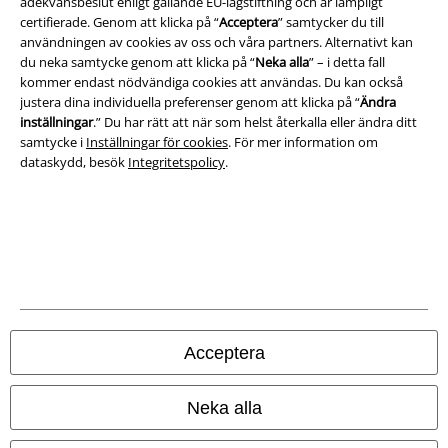
adekvansbeslut enligt gällande EU-lagstiftning och är lämpligt
certifierade. Genom att klicka på “
Acceptera
” samtycker du till
A Warner Music Group Company
användningen av cookies av oss och våra partners. Alternativt kan
du neka samtycke genom att klicka på “
Neka alla
” – i detta fall
kommer endast nödvändiga cookies att användas. Du kan också
justera dina individuella preferenser genom att klicka på “
Ändra
inställningar
.” Du har rätt att när som helst återkalla eller ändra ditt
samtycke i
Inställningar för cookies
. För mer information om
dataskydd, besök
Integritetspolicy
.
Juridisk information/Villkor
Acceptera
Villkor
Om oss
Neka alla
Ladda ner villkoren