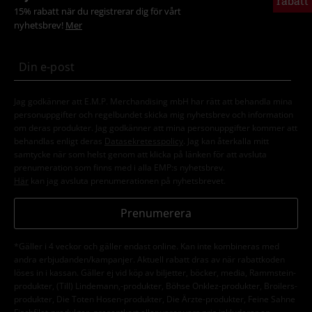
rabatt
15% rabatt när du registrerar dig för vårt
nyhetsbrev!
Mer
Jag godkänner att E.M.P. Merchandising mbH har rätt att behandla mina
personuppgifter och regelbundet skicka mig nyhetsbrev och information
om deras produkter. Jag godkänner att mina personuppgifter kommer att
behandlas enligt deras
Datasekretesspolicy
. Jag kan återkalla mitt
samtycke när som helst genom att klicka på länken för att avsluta
prenumeration som finns med i alla EMP:s nyhetsbrev.
Här
kan jag avsluta prenumerationen på nyhetsbrevet.
Prenumerera
*Gäller i 4 veckor och gäller endast online. Kan inte kombineras med
andra erbjudanden/kampanjer. Aktuell rabatt dras av när rabattkoden
löses in i kassan. Gäller ej vid köp av biljetter, böcker, media, Rammstein-
produkter, (Till) Lindemann,-produkter, Böhse Onklez-produkter, Broilers-
produkter, Die Toten Hosen-produkter, Die Ärzte-produkter, Feine Sahne