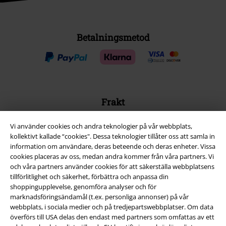
Betalningsmetod
Frakt
Vi använder cookies och andra teknologier på vår webbplats,
kollektivt kallade “cookies". Dessa teknologier tillåter oss att samla in
information om användare, deras beteende och deras enheter. Vissa
cookies placeras av oss, medan andra kommer från våra partners. Vi
EMP-appen
och våra partners använder cookies för att säkerställa webbplatsens
tillförlitlighet och säkerhet, förbättra och anpassa din
Ladda ner EMP-appen nu och ta del av många fördelar!
shoppingupplevelse, genomföra analyser och för
marknadsföringsändamål (t.ex. personliga annonser) på vår
webbplats, i sociala medier och på tredjepartswebbplatser. Om data
överförs till USA delas den endast med partners som omfattas av ett