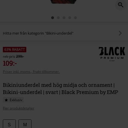
Hitta mer från kategorin "Bikini-underdel"
63% RABATT
rek-pris
299:-
109:-
Priser inkl. moms., Frakt tillkommer.
Bikiniunderdel med hög midja och ornament |
Bikini-underdel | svart | Black Premium by EMP
Exklusiv
Fler produktdetaljer
Välj
S
M