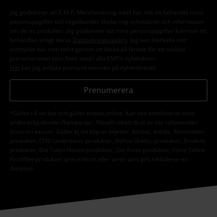
Jag godkänner att E.M.P. Merchandising mbH har rätt att behandla mina
personuppgifter och regelbundet skicka mig nyhetsbrev och information
om deras produkter. Jag godkänner att mina personuppgifter kommer att
behandlas enligt deras
Datasekretesspolicy
. Jag kan återkalla mitt
samtycke när som helst genom att klicka på länken för att avsluta
prenumeration som finns med i alla EMP:s nyhetsbrev.
Här
kan jag avsluta prenumerationen på nyhetsbrevet.
Prenumerera
*Gäller i 4 veckor och gäller endast online. Kan inte kombineras med
andra erbjudanden/kampanjer. Aktuell rabatt dras av när rabattkoden
löses in i kassan. Gäller ej vid köp av biljetter, böcker, media, Rammstein-
produkter, (Till) Lindemann,-produkter, Böhse Onklez-produkter, Broilers-
produkter, Die Toten Hosen-produkter, Die Ärzte-produkter, Feine Sahne
Fischfilet-produkter, presentkort eller varor vars pris inkluderar en
donation.