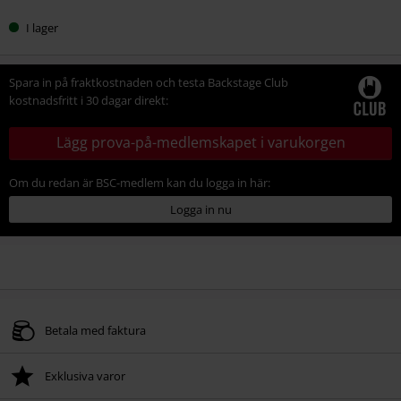
I lager
Spara in på fraktkostnaden och testa Backstage Club
kostnadsfritt i 30 dagar direkt:
Lägg prova-på-medlemskapet i varukorgen
Om du redan är BSC-medlem kan du logga in här:
Logga in nu
Betala med faktura
Exklusiva varor