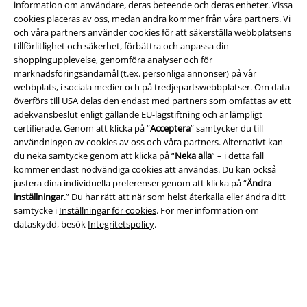
information om användare, deras beteende och deras enheter. Vissa
cookies placeras av oss, medan andra kommer från våra partners. Vi
och våra partners använder cookies för att säkerställa webbplatsens
tillförlitlighet och säkerhet, förbättra och anpassa din
Frakt
shoppingupplevelse, genomföra analyser och för
marknadsföringsändamål (t.ex. personliga annonser) på vår
webbplats, i sociala medier och på tredjepartswebbplatser. Om data
överförs till USA delas den endast med partners som omfattas av ett
adekvansbeslut enligt gällande EU-lagstiftning och är lämpligt
certifierade. Genom att klicka på “
Acceptera
” samtycker du till
användningen av cookies av oss och våra partners. Alternativt kan
EMP-appen
du neka samtycke genom att klicka på “
Neka alla
” – i detta fall
Ladda ner EMP-appen nu och ta del av många fördelar!
kommer endast nödvändiga cookies att användas. Du kan också
justera dina individuella preferenser genom att klicka på “
Ändra
inställningar
.” Du har rätt att när som helst återkalla eller ändra ditt
samtycke i
Inställningar för cookies
. För mer information om
dataskydd, besök
Integritetspolicy
.
A Warner Music Group Company