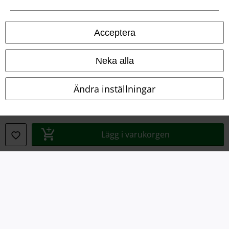
Acceptera
Neka alla
Ändra inställningar
Juridisk information/Villkor
Villkor
Lägg i varukorgen
Om oss
Ladda ner villkoren
Avfallshantering och miljöskydd
Försäkran om överensstämmelse