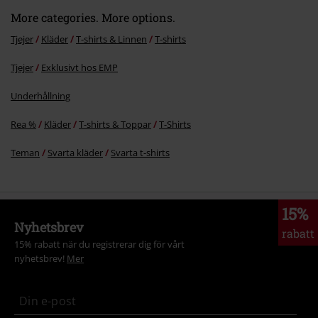
More categories. More options.
Tjejer
Kläder
T-shirts & Linnen
T-shirts
Tjejer
Exklusivt hos EMP
Underhållning
Rea %
Kläder
T-shirts & Toppar
T-Shirts
Teman
Svarta kläder
Svarta t-shirts
15%
Nyhetsbrev
rabatt
15% rabatt när du registrerar dig för vårt
nyhetsbrev!
Mer