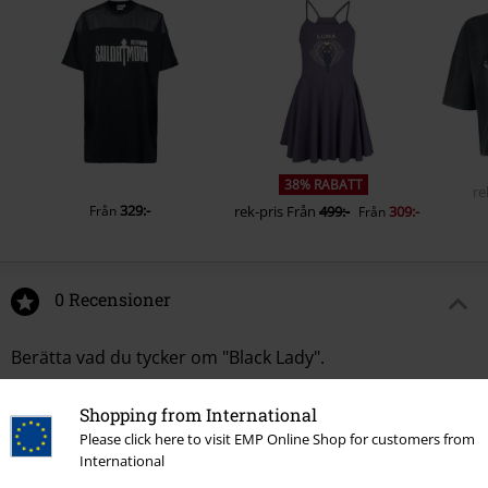
38% RABATT
re
329:-
Från
rek-pris
Från
499:-
309:-
Från
0 Recensioner
Berätta vad du tycker om "Black Lady".
Skriv en recension
Shopping from International
Please click here to visit EMP Online Shop for customers from
International