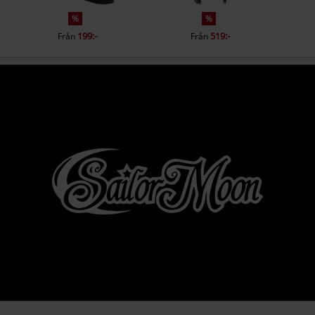
%
%
199:-
519:-
Från
Från