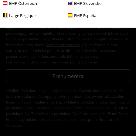
EMP Österreich
EMP Slovensko
Large Belgique
EMP España
Jag godkänner att E.M.P. Merchandising mbH har rätt att behandla mina
personuppgifter och regelbundet skicka mig nyhetsbrev och information
om deras produkter. Jag godkänner att mina personuppgifter kommer att
behandlas enligt deras
Datasekretesspolicy
. Jag kan återkalla mitt
samtycke när som helst genom att klicka på länken för att avsluta
prenumeration som finns med i alla EMP:s nyhetsbrev.
Här
kan jag avsluta prenumerationen på nyhetsbrevet.
Prenumerera
*Gäller i 4 veckor och gäller endast online. Kan inte kombineras med
andra erbjudanden/kampanjer. Aktuell rabatt dras av när rabattkoden
löses in i kassan. Gäller ej vid köp av biljetter, böcker, media, Rammstein-
produkter, (Till) Lindemann,-produkter, Böhse Onklez-produkter, Broilers-
produkter, Die Toten Hosen-produkter, Die Ärzte-produkter, Feine Sahne
Fischfilet-produkter, presentkort eller varor vars pris inkluderar en
donation.