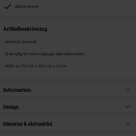
Bästa service
Artikelbeskrivning
- Material: Keramik
- Ej lämplig för mikrovågsugn eller diskmaskin
- Mått: ca 19,5 cm x 16,5 cm x 14 cm
Information
Artikelnummer
597111
Design
Titel
Bokoblin Chest
Produkttyp
Kakburk
Produktämne
Material & skötselråd
Fan-merch, Spel, Nintendo,
Presenter
Färg
flerfärgad