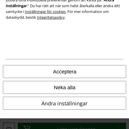
inställningar
.” Du har rätt att när som helst återkalla eller ändra ditt
Försäkran om överensstämmelse
samtycke i
Inställningar för cookies
. För mer information om
dataskydd, besök
Integritetspolicy
.
Information om tillgänglighet
Inställningar för cookies
Bekräfta ångrat köp
Alla priser inkl. moms.
Fraktkostnad tillkommer.
© 1986-2026 E.M.P. Merchandising HGmbH
Acceptera
Neka alla
Våra onlinebutiker
Ändra inställningar
EMP International
EMP France
Lägg i varukorgen