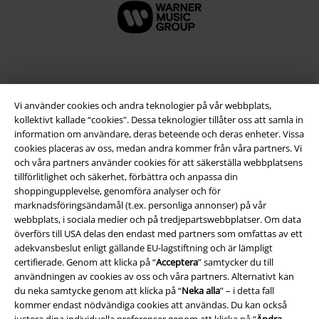
Vi använder cookies och andra teknologier på vår webbplats,
kollektivt kallade “cookies". Dessa teknologier tillåter oss att samla in
information om användare, deras beteende och deras enheter. Vissa
cookies placeras av oss, medan andra kommer från våra partners. Vi
och våra partners använder cookies för att säkerställa webbplatsens
tillförlitlighet och säkerhet, förbättra och anpassa din
Juridisk information/Villkor
shoppingupplevelse, genomföra analyser och för
marknadsföringsändamål (t.ex. personliga annonser) på vår
Villkor
webbplats, i sociala medier och på tredjepartswebbplatser. Om data
överförs till USA delas den endast med partners som omfattas av ett
Om oss
adekvansbeslut enligt gällande EU-lagstiftning och är lämpligt
certifierade. Genom att klicka på “
Acceptera
” samtycker du till
användningen av cookies av oss och våra partners. Alternativt kan
Ladda ner villkoren
du neka samtycke genom att klicka på “
Neka alla
” – i detta fall
kommer endast nödvändiga cookies att användas. Du kan också
Avfallshantering och miljöskydd
justera dina individuella preferenser genom att klicka på “
Ändra