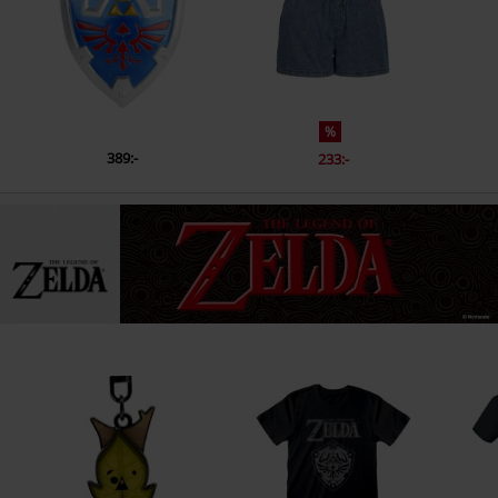
%
389:-
233:-