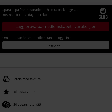
storlek
Spara in på fraktkostnaden och testa Backstage Club
kostnadsfritt i 30 dagar direkt:
Lägg prova-på-medlemskapet i varukorgen
Om du redan är BSC-medlem kan du logga in här:
Logga in nu
Betala med faktura
Exklusiva varor
30 dagars returrätt