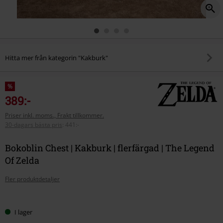
Hitta mer från kategorin "Kakburk"
%
389:-
Priser inkl. moms., Frakt tillkommer.
30-dagars bästa pris
:
441:-
Bokoblin Chest | Kakburk | flerfärgad | The Legend
Of Zelda
Fler produktdetaljer
Välj
I lager
din