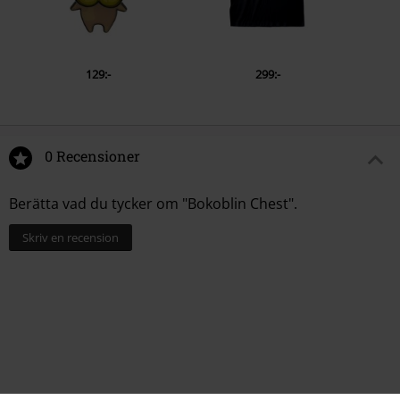
129:-
299:-
0 Recensioner
Berätta vad du tycker om "Bokoblin Chest".
Skriv en recension