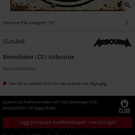
Hitta mer från kategorin "CD"
Slutsåld!
Boneshaker | CD | Airbourne
Fler produktdetaljer
Den här produkten finns för närvarande inte tillgänglig.
Spara in på fraktkostnaden och testa Backstage Club
kostnadsfritt i 30 dagar direkt:
Lägg prova-på-medlemskapet i varukorgen