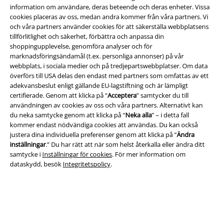
information om användare, deras beteende och deras enheter. Vissa
cookies placeras av oss, medan andra kommer från våra partners. Vi
och våra partners använder cookies för att säkerställa webbplatsens
tillförlitlighet och säkerhet, förbättra och anpassa din
shoppingupplevelse, genomföra analyser och för
marknadsföringsändamål (t.ex. personliga annonser) på vår
webbplats, i sociala medier och på tredjepartswebbplatser. Om data
överförs till USA delas den endast med partners som omfattas av ett
adekvansbeslut enligt gällande EU-lagstiftning och är lämpligt
certifierade. Genom att klicka på “
Acceptera
” samtycker du till
Juridisk information/Villkor
användningen av cookies av oss och våra partners. Alternativt kan
du neka samtycke genom att klicka på “
Neka alla
” – i detta fall
Villkor
kommer endast nödvändiga cookies att användas. Du kan också
justera dina individuella preferenser genom att klicka på “
Ändra
Om oss
inställningar
.” Du har rätt att när som helst återkalla eller ändra ditt
samtycke i
Inställningar för cookies
. För mer information om
Ladda ner villkoren
dataskydd, besök
Integritetspolicy
.
Avfallshantering och miljöskydd
Försäkran om överensstämmelse