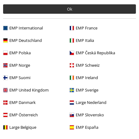
More categories. More options.
Ok
Bandmerch
Top Bands
Airbourne
EMP International
EMP France
Bandmerch
Genre
Hårdrock
EMP Deutschland
EMP Italia
Rea %
Media
CDs
EMP Polska
EMP Česká Republika
Bandmerch
Genre
Rock
EMP Norge
EMP Schweiz
Bandmerch
Media
CD
EMP Suomi
EMP Ireland
EMP United Kingdom
EMP Sverige
15%
Nyhetsbrev
EMP Danmark
Large Nederland
rabatt
15% rabatt när du registrerar dig för vårt
nyhetsbrev!
Mer
EMP Österreich
EMP Slovensko
Large Belgique
EMP España