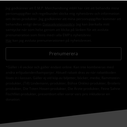
Jag godkänner att E.M.P. Merchandising mbH har rätt att behandla mina
personuppgifter och regelbundet skicka mig nyhetsbrev och information
om deras produkter. Jag godkänner att mina personuppgifter kommer att
behandlas enligt deras
Datasekretesspolicy
. Jag kan återkalla mitt
samtycke när som helst genom att klicka på länken för att avsluta
prenumeration som finns med i alla EMP:s nyhetsbrev.
Här
kan jag avsluta prenumerationen på nyhetsbrevet.
Prenumerera
*Gäller i 4 veckor och gäller endast online. Kan inte kombineras med
andra erbjudanden/kampanjer. Aktuell rabatt dras av när rabattkoden
löses in i kassan. Gäller ej vid köp av biljetter, böcker, media, Rammstein-
produkter, (Till) Lindemann,-produkter, Böhse Onklez-produkter, Broilers-
produkter, Die Toten Hosen-produkter, Die Ärzte-produkter, Feine Sahne
Fischfilet-produkter, presentkort eller varor vars pris inkluderar en
donation.