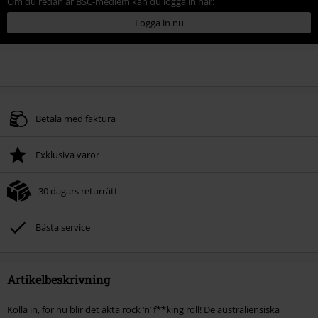
Om du redan är BSC-medlem kan du logga in här:
Logga in nu
Betala med faktura
Exklusiva varor
30 dagars returrätt
Bästa service
Artikelbeskrivning
Kolla in, för nu blir det äkta rock ‘n’ f**king roll! De australiensiska