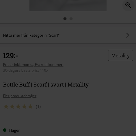
Hitta mer från kategorin "Scarf"
129:-
Metality
Priser inkl. moms., Frakt tillkommer.
30-dagars bästa pris
:
110:-
Bottle Buff | Scarf | svart | Metality
Fler produktdetaljer
(1)
Välj
I lager
din