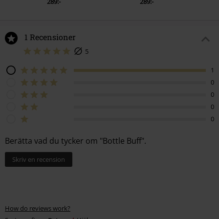
289:-
289:-
1 Recensioner
5
1
0
0
0
0
Berätta vad du tycker om "Bottle Buff".
Skriv en recension
How do reviews work?