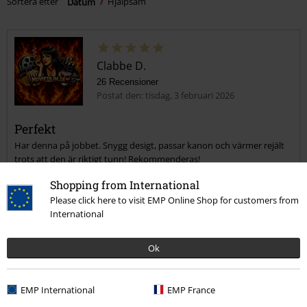
Sortera efter
Datum
Hjälpsam
Clabbe D.
26 Recensioner
Postat den: tisdag, 3 februari 2026
Perfekt
Har denna på jobbet. Snygg desigt, passar kanon och värmer rejält
trots att den är riktigt tunn! Rekommenderas!
Shopping from International
Please click here to visit EMP Online Shop for customers from
International
Verifierad recension
Ok
Hade du någon nytta av den här recensionen?
EMP International
EMP France