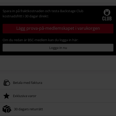
storlek
Spara in på fraktkostnaden och testa Backstage Club
kostnadsfritt i 30 dagar direkt:
Lägg prova-på-medlemskapet i varukorgen
Om du redan är BSC-medlem kan du logga in här:
Logga in nu
Betala med faktura
Exklusiva varor
30 dagars returrätt