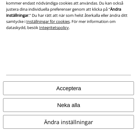
kommer endast nödvändiga cookies att användas. Du kan också
justera dina individuella preferenser genom att klicka på “
Ändra
Avfallshantering och miljöskydd
inställningar
.” Du har rätt att när som helst återkalla eller ändra ditt
samtycke i
Inställningar för cookies
. För mer information om
Försäkran om överensstämmelse
dataskydd, besök
Integritetspolicy
.
Information om tillgänglighet
Inställningar för cookies
Bekräfta ångrat köp
Alla priser inkl. moms.
Fraktkostnad tillkommer.
© 1986-2026 E.M.P. Merchandising HGmbH
Acceptera
Neka alla
Våra onlinebutiker
Ändra inställningar
EMP International