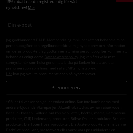
15% rabatt när du registrerar dig för vårt
nyhetsbrev!
Mer
Jag godkänner att E.M.P. Merchandising mbH har rätt att behandla mina
personuppgifter och regelbundet skicka mig nyhetsbrev och information
om deras produkter. Jag godkänner att mina personuppgifter kommer att
behandlas enligt deras
Datasekretesspolicy
. Jag kan återkalla mitt
samtycke när som helst genom att klicka på länken för att avsluta
prenumeration som finns med i alla EMP:s nyhetsbrev.
Här
kan jag avsluta prenumerationen på nyhetsbrevet.
Prenumerera
*Gäller i 4 veckor och gäller endast online. Kan inte kombineras med
andra erbjudanden/kampanjer. Aktuell rabatt dras av när rabattkoden
löses in i kassan. Gäller ej vid köp av biljetter, böcker, media, Rammstein-
produkter, (Till) Lindemann,-produkter, Böhse Onklez-produkter, Broilers-
produkter, Die Toten Hosen-produkter, Die Ärzte-produkter, Feine Sahne
Fischfilet-produkter, presentkort eller varor vars pris inkluderar en