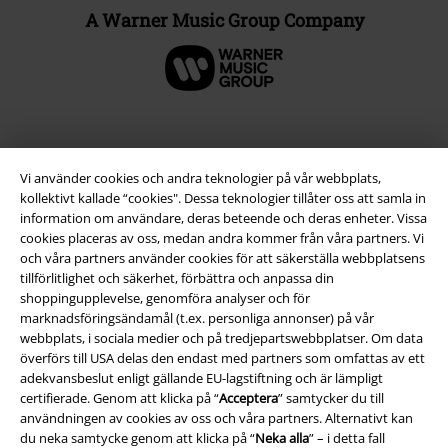
A Warner Music Group Company
Vi använder cookies och andra teknologier på vår webbplats,
kollektivt kallade “cookies". Dessa teknologier tillåter oss att samla in
information om användare, deras beteende och deras enheter. Vissa
cookies placeras av oss, medan andra kommer från våra partners. Vi
och våra partners använder cookies för att säkerställa webbplatsens
tillförlitlighet och säkerhet, förbättra och anpassa din
shoppingupplevelse, genomföra analyser och för
Juridisk information/Villkor
marknadsföringsändamål (t.ex. personliga annonser) på vår
webbplats, i sociala medier och på tredjepartswebbplatser. Om data
Villkor
överförs till USA delas den endast med partners som omfattas av ett
adekvansbeslut enligt gällande EU-lagstiftning och är lämpligt
Om oss
certifierade. Genom att klicka på “
Acceptera
” samtycker du till
användningen av cookies av oss och våra partners. Alternativt kan
Ladda ner villkoren
du neka samtycke genom att klicka på “
Neka alla
” – i detta fall