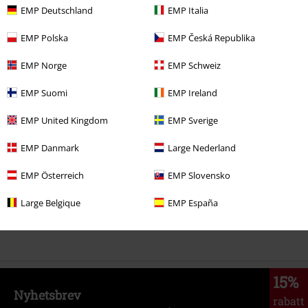
EMP Deutschland
EMP Italia
Kommentar
EMP Polska
EMP Česká Republika
EMP Norge
EMP Schweiz
More categories. More options.
EMP Suomi
EMP Ireland
Accessoarer
Sjalar & Bandanas
Loopsjalar
EMP United Kingdom
EMP Sverige
Rea %
Tjejer
Accessoarer
EMP Danmark
Large Nederland
Skicka kommentar
Rea %
Killar
Accessoarer
EMP Österreich
EMP Slovensko
Rea %
Bandmerch
Accessoarer
Large Belgique
EMP España
Rea %
Accessoarer
Sjalar & Bandanas
15%
Nyhetsbrev
rabatt