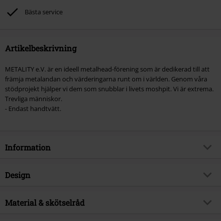
Bästa service
Artikelbeskrivning
METALITY e.V. är en ideell metalhead-förening som är dedikerad till att
främja metalandan och värderingarna runt om i världen. Genom våra
stödprojekt hjälper vi dem som snubblar i livets moshpit. Vi är extrema.
Trevliga människor.
- Endast handtvätt.
Information
Artikelnummer
594818
Design
Titel
Bottle Buff
Produkttyp
Scarf
Brand
Material & skötselråd
Metality
Mönster
plain
Produktämne
Bandmerch, Band