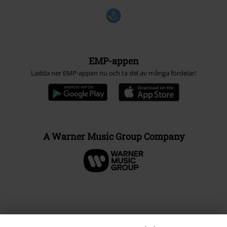
EMP-appen
Ladda ner EMP-appen nu och ta del av många fördelar!
A Warner Music Group Company