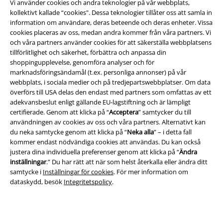
Vi använder cookies och andra teknologier på vår webbplats,
kollektivt kallade “cookies". Dessa teknologier tillåter oss att samla in
information om användare, deras beteende och deras enheter. Vissa
cookies placeras av oss, medan andra kommer från våra partners. Vi
och våra partners använder cookies för att säkerställa webbplatsens
tillförlitlighet och säkerhet, förbättra och anpassa din
Juridisk information/Villkor
shoppingupplevelse, genomföra analyser och för
marknadsföringsändamål (t.ex. personliga annonser) på vår
Villkor
webbplats, i sociala medier och på tredjepartswebbplatser. Om data
överförs till USA delas den endast med partners som omfattas av ett
Om oss
adekvansbeslut enligt gällande EU-lagstiftning och är lämpligt
certifierade. Genom att klicka på “
Acceptera
” samtycker du till
Ladda ner villkoren
användningen av cookies av oss och våra partners. Alternativt kan
du neka samtycke genom att klicka på “
Neka alla
” – i detta fall
Avfallshantering och miljöskydd
kommer endast nödvändiga cookies att användas. Du kan också
justera dina individuella preferenser genom att klicka på “
Ändra
inställningar
.” Du har rätt att när som helst återkalla eller ändra ditt
Försäkran om överensstämmelse
samtycke i
Inställningar för cookies
. För mer information om
dataskydd, besök
Integritetspolicy
.
Information om tillgänglighet
Inställningar för cookies