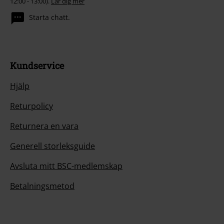
12:00 - 13:00).
Lär dig mer
Starta chatt.
Kundservice
Hjälp
Returpolicy
Returnera en vara
Generell storleksguide
Avsluta mitt BSC-medlemskap
Betalningsmetod