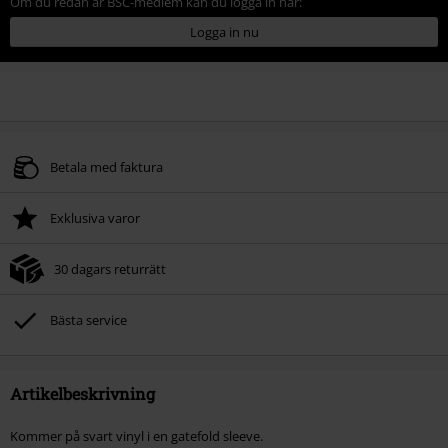
Om du redan är BSC-medlem kan du logga in här:
Logga in nu
Betala med faktura
Exklusiva varor
30 dagars returrätt
Bästa service
Artikelbeskrivning
Kommer på svart vinyl i en gatefold sleeve.