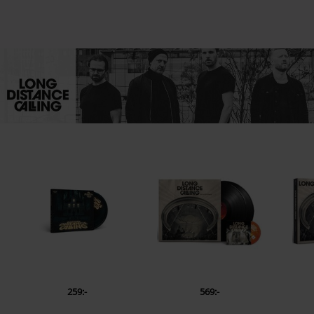
Du kanske gillar
259:-
569:-