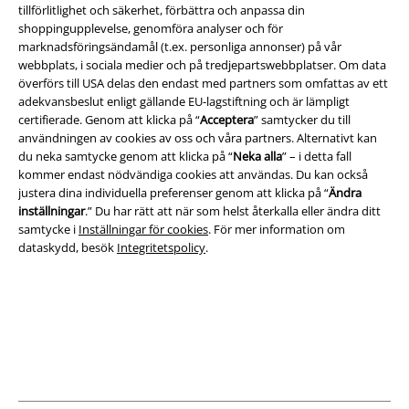
tillförlitlighet och säkerhet, förbättra och anpassa din
shoppingupplevelse, genomföra analyser och för
marknadsföringsändamål (t.ex. personliga annonser) på vår
Juridisk information/Villkor
webbplats, i sociala medier och på tredjepartswebbplatser. Om data
överförs till USA delas den endast med partners som omfattas av ett
Villkor
adekvansbeslut enligt gällande EU-lagstiftning och är lämpligt
certifierade. Genom att klicka på “
Acceptera
” samtycker du till
Om oss
användningen av cookies av oss och våra partners. Alternativt kan
du neka samtycke genom att klicka på “
Neka alla
” – i detta fall
Ladda ner villkoren
kommer endast nödvändiga cookies att användas. Du kan också
justera dina individuella preferenser genom att klicka på “
Ändra
inställningar
.” Du har rätt att när som helst återkalla eller ändra ditt
Avfallshantering och miljöskydd
samtycke i
Inställningar för cookies
. För mer information om
dataskydd, besök
Integritetspolicy
.
Försäkran om överensstämmelse
Information om tillgänglighet
Inställningar för cookies
Bekräfta ångrat köp