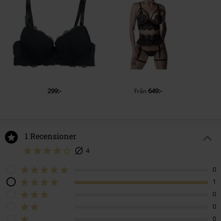
299:-
649:-
Från
1 Recensioner
4
0
1
0
0
0