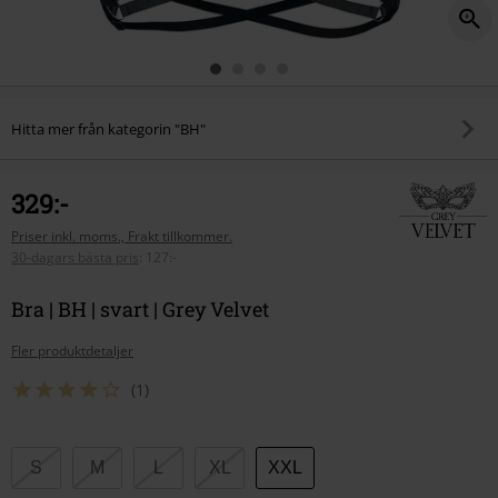
Hitta mer från kategorin "BH"
329:-
Priser inkl. moms., Frakt tillkommer.
30-dagars bästa pris
:
127:-
Bra | BH | svart | Grey Velvet
Fler produktdetaljer
(1)
Välj
S
M
L
XL
XXL
din