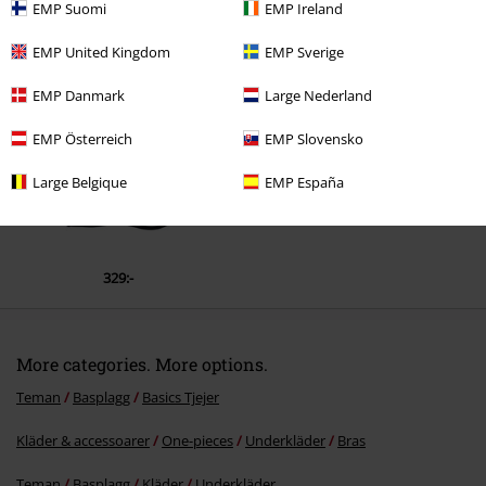
EMP Suomi
EMP Ireland
Senast besökt
EMP United Kingdom
EMP Sverige
EMP Danmark
Large Nederland
EMP Österreich
EMP Slovensko
Skicka kommentar
Large Belgique
EMP España
329:-
More categories. More options.
Teman
Basplagg
Basics Tjejer
Kläder & accessoarer
One-pieces
Underkläder
Bras
Teman
Basplagg
Kläder
Underkläder