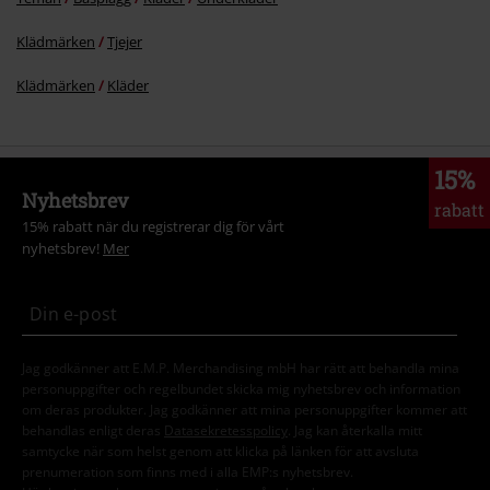
Klädmärken
Tjejer
Klädmärken
Kläder
15%
Nyhetsbrev
rabatt
15% rabatt när du registrerar dig för vårt
nyhetsbrev!
Mer
Jag godkänner att E.M.P. Merchandising mbH har rätt att behandla mina
personuppgifter och regelbundet skicka mig nyhetsbrev och information
om deras produkter. Jag godkänner att mina personuppgifter kommer att
behandlas enligt deras
Datasekretesspolicy
. Jag kan återkalla mitt
samtycke när som helst genom att klicka på länken för att avsluta
prenumeration som finns med i alla EMP:s nyhetsbrev.