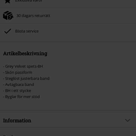
30 dagars returrätt
Bästa service
Artikelbeskrivning
- Grey Velvet spets-BH
- Skön passform
- Steglöst justerbara band
- Avtagbara band
- BH i ett stycke
- Byglar för mer stöd
Information
Artikelnummer
519339