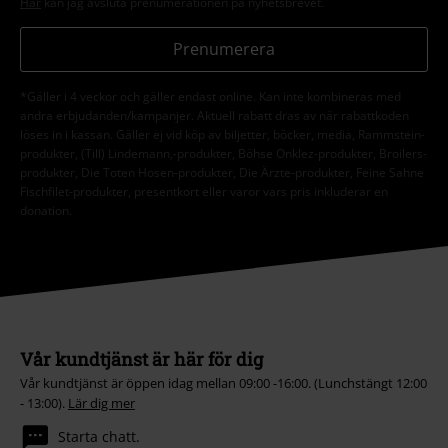
Här
kan jag avsluta prenumerationen på nyhetsbrevet.
Prenumerera
*Gäller i 4 veckor och gäller endast online. Kan inte kombineras med
andra erbjudanden/kampanjer. Aktuell rabatt dras av när rabattkoden
löses in i kassan. Gäller ej vid köp av biljetter, böcker, media, Rammstein-
produkter, (Till) Lindemann,-produkter, Böhse Onklez-produkter, Broilers-
produkter, Die Toten Hosen-produkter, Die Ärzte-produkter, Feine Sahne
Fischfilet-produkter, presentkort eller varor vars pris inkluderar en
donation.
Vår kundtjänst är här för dig
Vår kundtjänst är öppen idag mellan 09:00 -16:00. (Lunchstängt 12:00
- 13:00).
Lär dig mer
Starta chatt.