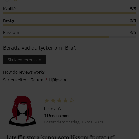
Kvalité
5/5
Design
5/5
Passform
4/5
Berätta vad du tycker om "Bra".
Skriv en recension
How do reviews work?
Sortera efter
Datum
Hjälpsam
Linda A.
9 Recensioner
Postat den: onsdag, 15 maj 2024
Lite för stora kupor som liksom "putar ut"