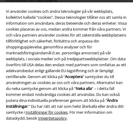
Information om tillgänglighet
Vi använder cookies och andra teknologier på vår webbplats,
Inställningar för cookies
kollektivt kallade “cookies". Dessa teknologier tillåter oss att samla in
information om användare, deras beteende och deras enheter. Vissa
Bekräfta ångrat köp
cookies placeras av oss, medan andra kommer från våra partners. Vi
och våra partners använder cookies för att säkerställa webbplatsens
Alla priser inkl. moms.
Fraktkostnad tillkommer.
tillförlitlighet och säkerhet, förbättra och anpassa din
shoppingupplevelse, genomföra analyser och för
© 1986-2026 E.M.P. Merchandising HGmbH
marknadsföringsändamål (t.ex. personliga annonser) på vår
webbplats, i sociala medier och på tredjepartswebbplatser. Om data
överförs till USA delas den endast med partners som omfattas av ett
adekvansbeslut enligt gällande EU-lagstiftning och är lämpligt
certifierade. Genom att klicka på “
Acceptera
” samtycker du till
Våra onlinebutiker
användningen av cookies av oss och våra partners. Alternativt kan
du neka samtycke genom att klicka på “
Neka alla
” – i detta fall
EMP International
kommer endast nödvändiga cookies att användas. Du kan också
justera dina individuella preferenser genom att klicka på “
Ändra
EMP France
inställningar
.” Du har rätt att när som helst återkalla eller ändra ditt
samtycke i
Inställningar för cookies
. För mer information om
EMP Deutschland
dataskydd, besök
Integritetspolicy
.
EMP Italia