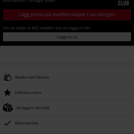
kostnadsfritt i 30 dagar direkt:
Lägg prova-på-medlemskapet i varukorgen
Om du redan är BSC-medlem kan du logga in här:
Logga in nu
Betala med faktura
Exklusiva varor
30 dagars returrätt
Bästa service