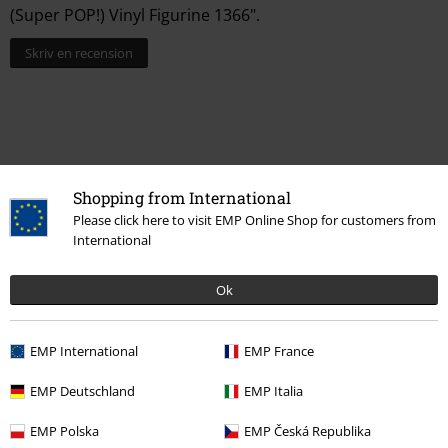
(Super POP!) Vinyl Figurine 1366".
Skriv en recension
Shopping from International
Please click here to visit EMP Online Shop for customers from
International
15%
Ok
Nyhetsbrev
rabatt
15% rabatt när du registrerar dig för vårt
EMP International
EMP France
nyhetsbrev!
Mer
EMP Deutschland
EMP Italia
EMP Polska
EMP Česká Republika