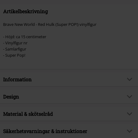
Artikelbeskrivning
Brave New World - Red Hulk (Super POP!) vinylfigur
- Höjd: ca 15 centimeter
- Vinylfigur nr
- Samlarfigur
- Super Pop!
Information
Artikelnummer
566129
Design
Titel
Brave New World - Red Hulk
(Super POP!) Vinyl Figurine 1366
Produkttyp
Funko Pop!
Material & skötselråd
Produktämne
Fan-merch, Marvel, Disney, Film,
Färg
flerfärgad
Superhjältar
Yttermaterial
PVC
Säkerhetsvarningar & instruktioner
Licens
officiellt licensierad produkt