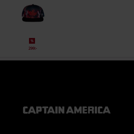
%
299:-