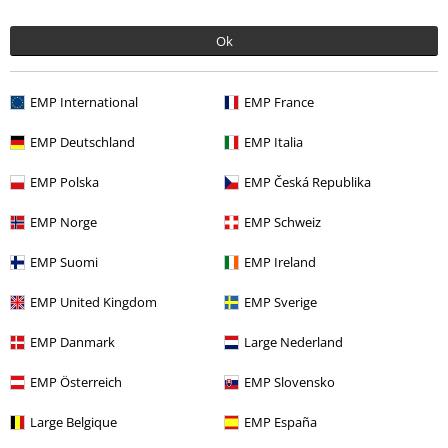
Teman
Svarta kläder
Svarta t-shirts
Ok
Kläder & accessoarer
Toppar
T-Shirtar
Rea %
Killar
Kläder
T-shirts & Toppar
EMP International
EMP France
Underhållning
EMP Deutschland
EMP Italia
EMP Polska
EMP Česká Republika
15%
EMP Norge
EMP Schweiz
Nyhetsbrev
rabatt
EMP Suomi
EMP Ireland
15% rabatt när du registrerar dig för vårt
nyhetsbrev!
Mer
EMP United Kingdom
EMP Sverige
EMP Danmark
Large Nederland
EMP Österreich
EMP Slovensko
Jag godkänner att E.M.P. Merchandising mbH har rätt att behandla mina
personuppgifter och regelbundet skicka mig nyhetsbrev och information
Large Belgique
EMP España
om deras produkter. Jag godkänner att mina personuppgifter kommer att