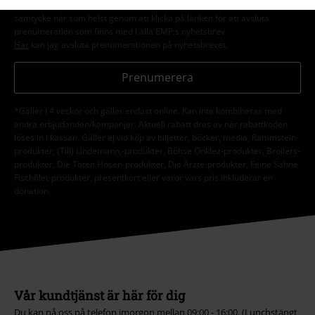
behandlas enligt deras
Datasekretesspolicy
. Jag kan återkalla mitt
samtycke när som helst genom att klicka på länken för att avsluta
prenumeration som finns med i alla EMP:s nyhetsbrev.
Här
kan jag avsluta prenumerationen på nyhetsbrevet.
Prenumerera
*Gäller i 4 veckor och gäller endast online. Kan inte kombineras med
andra erbjudanden/kampanjer. Aktuell rabatt dras av när rabattkoden
löses in i kassan. Gäller ej vid köp av biljetter, böcker, media, Rammstein-
produkter, (Till) Lindemann,-produkter, Böhse Onklez-produkter, Broilers-
produkter, Die Toten Hosen-produkter, Die Ärzte-produkter, Feine Sahne
Fischfilet-produkter, presentkort eller varor vars pris inkluderar en
donation.
Vår kundtjänst är här för dig
Du kan nå oss på telefon imorgon mellan 09:00 - 16:00. (Lunchstängt