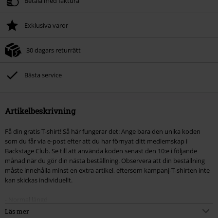
Betala med faktura
Exklusiva varor
30 dagars returrätt
Bästa service
Artikelbeskrivning
Få din gratis T-shirt! Så här fungerar det: Ange bara den unika koden
som du får via e-post efter att du har förnyat ditt medlemskap i
Backstage Club. Se till att använda koden senast den 10:e i följande
månad när du gör din nästa beställning. Observera att din beställning
måste innehålla minst en extra artikel, eftersom kampanj-T-shirten inte
kan skickas individuellt.
- Normal längd
- Passform: standard
Läs mer