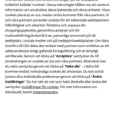
kollektivt kallade “cookies". Dessa teknologier tillåter oss att samla in
information om användare, deras beteende och deras enheter. Vissa
cookies placeras av oss, medan andra kommer från våra partners. Vi
och våra partners använder cookies för att säkerställa webbplatsens
tillförlitlighet och säkerhet, förbättra och anpassa din
shoppingupplevelse, genomföra analyser och för
Juridisk information/Villkor
marknadsföringsändamål (t.ex. personliga annonser) på vår
webbplats, i sociala medier och på tredjepartswebbplatser. Om data
Villkor
överförs till USA delas den endast med partners som omfattas av ett
adekvansbeslut enligt gällande EU-lagstiftning och är lämpligt
Om oss
certifierade. Genom att klicka på “
Acceptera
” samtycker du till
användningen av cookies av oss och våra partners. Alternativt kan
Ladda ner villkoren
du neka samtycke genom att klicka på “
Neka alla
” – i detta fall
kommer endast nödvändiga cookies att användas. Du kan också
Avfallshantering och miljöskydd
justera dina individuella preferenser genom att klicka på “
Ändra
inställningar
.” Du har rätt att när som helst återkalla eller ändra ditt
samtycke i
Inställningar för cookies
. För mer information om
Försäkran om överensstämmelse
dataskydd, besök
Integritetspolicy
.
Information om tillgänglighet
Inställningar för cookies