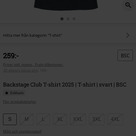
Hitta mer från kategorin "T-shirt"
259:-
BSC
Priser inkl. moms., Frakt tillkommer.
30-dagars bästa pris
:
166:-
Backstage Club T-shirt 2025 | T-shirt | svart | BSC
Exklusiv
Fler produktdetaljer
Välj
S
M
L
XL
XXL
3XL
4XL
din
Mått och storlekstabell
storlek