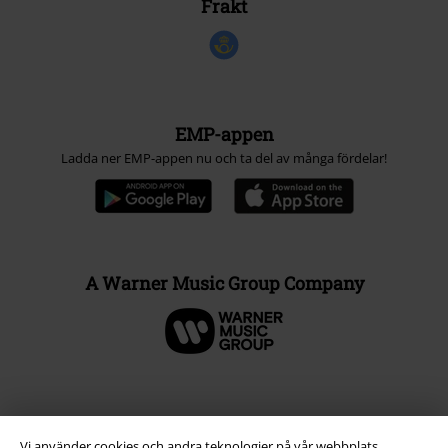
Frakt
EMP-appen
Ladda ner EMP-appen nu och ta del av många fördelar!
A Warner Music Group Company
Vi använder cookies och andra teknologier på vår webbplats,