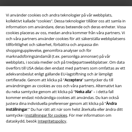
Vi använder cookies och andra teknologier på vår webbplats,
kollektivt kallade “cookies". Dessa teknologier tillåter oss att samla in
information om användare, deras beteende och deras enheter. Vissa
cookies placeras av oss, medan andra kommer från våra partners. Vi
och våra partners använder cookies för att säkerställa webbplatsens
tillförlitlighet och säkerhet, förbättra och anpassa din
Juridisk information/Villkor
shoppingupplevelse, genomföra analyser och för
marknadsföringsändamål (t.ex. personliga annonser) på vår
Villkor
webbplats, i sociala medier och på tredjepartswebbplatser. Om data
överförs till USA delas den endast med partners som omfattas av ett
Om oss
adekvansbeslut enligt gällande EU-lagstiftning och är lämpligt
certifierade. Genom att klicka på “
Acceptera
” samtycker du till
användningen av cookies av oss och våra partners. Alternativt kan
Ladda ner villkoren
du neka samtycke genom att klicka på “
Neka alla
” – i detta fall
kommer endast nödvändiga cookies att användas. Du kan också
Avfallshantering och miljöskydd
justera dina individuella preferenser genom att klicka på “
Ändra
inställningar
.” Du har rätt att när som helst återkalla eller ändra ditt
Försäkran om överensstämmelse
samtycke i
Inställningar för cookies
. För mer information om
dataskydd, besök
Integritetspolicy
.
Information om tillgänglighet