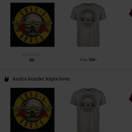
D07 Dublin
Ireland
EUAR@ie.ia-net.com
rek-pris
99:-
329:-
69:-
Från
Andra kunder köpte även