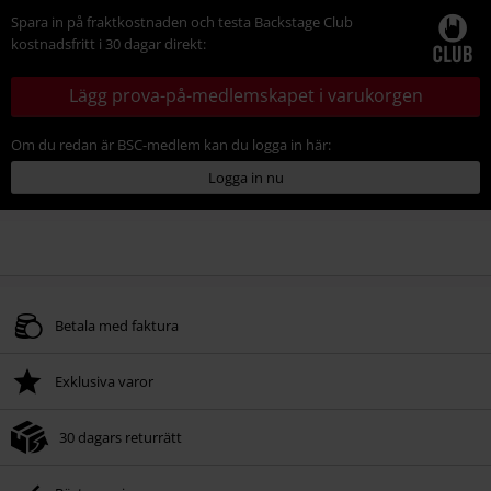
Spara in på fraktkostnaden och testa Backstage Club
kostnadsfritt i 30 dagar direkt:
Lägg prova-på-medlemskapet i varukorgen
Om du redan är BSC-medlem kan du logga in här:
Logga in nu
Betala med faktura
Exklusiva varor
30 dagars returrätt