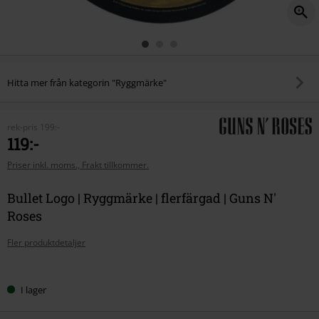
Hitta mer från kategorin "Ryggmärke"
rek-pris
199:-
119:-
Priser inkl. moms., Frakt tillkommer.
Bullet Logo | Ryggmärke | flerfärgad | Guns N'
Roses
Fler produktdetaljer
Välj
I lager
din
storlek