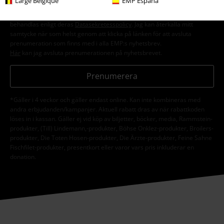
Large Belgique
EMP España
personuppgifter och regelbundet skicka mig nyhetsbrev och information
om deras produkter. Jag godkänner att mina personuppgifter kommer att
behandlas enligt deras
Datasekretesspolicy
. Jag kan återkalla mitt
samtycke när som helst genom att klicka på länken för att avsluta
prenumeration som finns med i alla EMP:s nyhetsbrev.
Här
kan jag avsluta prenumerationen på nyhetsbrevet.
Prenumerera
*Gäller i 4 veckor och gäller endast online. Kan inte kombineras med
andra erbjudanden/kampanjer. Aktuell rabatt dras av när rabattkoden
löses in i kassan. Gäller ej vid köp av biljetter, böcker, media, Rammstein-
produkter, (Till) Lindemann,-produkter, Böhse Onklez-produkter, Broilers-
produkter, Die Toten Hosen-produkter, Die Ärzte-produkter, Feine Sahne
Fischfilet-produkter, presentkort eller varor vars pris inkluderar en
donation.