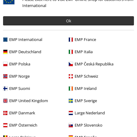
International
Accessoarer
Tygmärken & Knappar
Ryggmärken
Accessoarer
Tygmärken & Knappar
Tygmärken
Ok
Nytt
Accessoarer
Tygmärken & Ryggmärken
Ryggmärken
EMP International
EMP France
Nytt
Accessoarer
Tygmärken & Ryggmärken
Tygmärken
EMP Deutschland
EMP Italia
Bandmerch
Genre
Hårdrock
EMP Polska
EMP Česká Republika
EMP Norge
EMP Schweiz
15%
Nyhetsbrev
EMP Suomi
EMP Ireland
rabatt
15% rabatt när du registrerar dig för vårt
EMP United Kingdom
EMP Sverige
nyhetsbrev!
Mer
EMP Danmark
Large Nederland
EMP Österreich
EMP Slovensko
Jag godkänner att E.M.P. Merchandising mbH har rätt att behandla mina