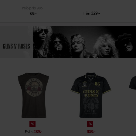
rek-pris
99:-
329:-
69:-
Från
%
%
289:-
359:-
Från