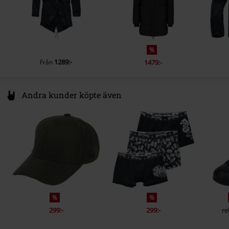
%
1289:-
Från
1479:-
Andra kunder köpte även
%
%
299:-
299:-
re