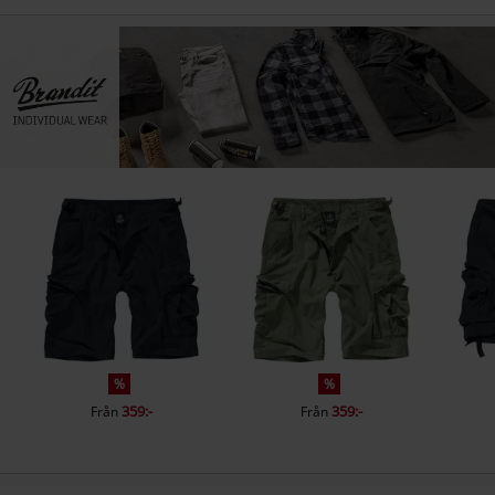
%
%
359:-
359:-
Från
Från