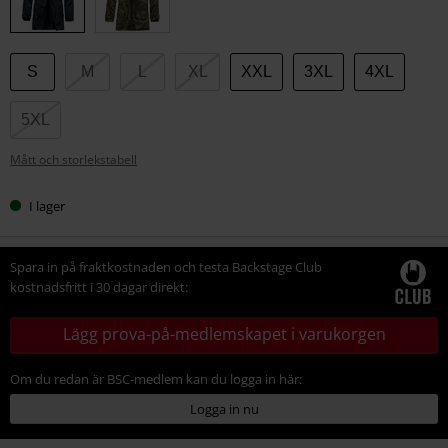
S
M
L
XL
XXL
3XL
4XL
5XL
Mått och storlekstabell
I lager
Spara in på fraktkostnaden och testa Backstage Club
kostnadsfritt i 30 dagar direkt:
Lägg prova-på-medlemskapet i varukorgen
Om du redan är BSC-medlem kan du logga in här:
Logga in nu