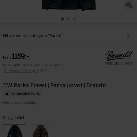
Hitta mer från kategorin "Parka"
1159:-
Från
Priser inkl. moms., Frakt tillkommer.
30-dagars bästa pris
:
985:-
BW Parka Forest | Parka | svart | Brandit
Removable Parts
Fler produktdetaljer
Välj
Färg:
svart
din
storlek