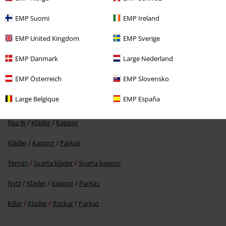
EMP Suomi
EMP Ireland
EMP United Kingdom
EMP Sverige
EMP Danmark
Large Nederland
1159:-
Från
EMP Österreich
EMP Slovensko
Large Belgique
EMP España
More categories. More options.
Rea %
Kläder
Kappor
Kläder
Kappor
Parkas
Teman
Svarta kläder
Svarta kappor
Nytt
Kläder
Kappor
Parkas
Killar
Kläder
Rockar
Parkas