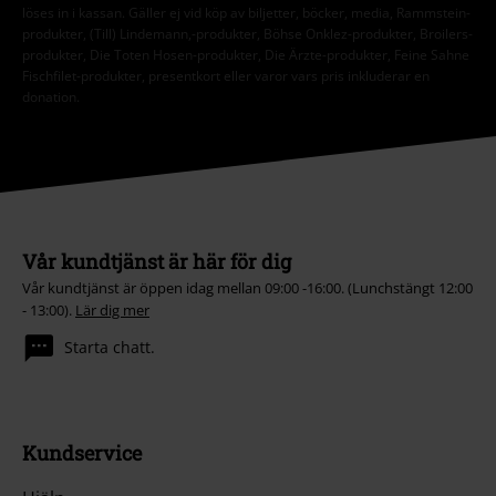
löses in i kassan. Gäller ej vid köp av biljetter, böcker, media, Rammstein-
produkter, (Till) Lindemann,-produkter, Böhse Onklez-produkter, Broilers-
produkter, Die Toten Hosen-produkter, Die Ärzte-produkter, Feine Sahne
Fischfilet-produkter, presentkort eller varor vars pris inkluderar en
donation.
Vår kundtjänst är här för dig
Vår kundtjänst är öppen idag mellan 09:00 -16:00. (Lunchstängt 12:00
- 13:00).
Lär dig mer
Starta chatt.
Kundservice