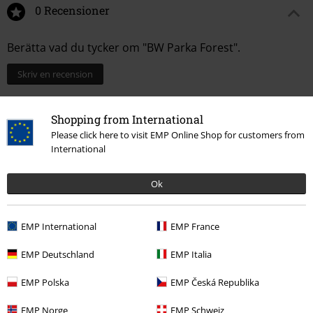
0 Recensioner
Berätta vad du tycker om "BW Parka Forest".
Skriv en recension
Shopping from International
Please click here to visit EMP Online Shop for customers from
International
Ok
EMP International
EMP France
Senast besökt
EMP Deutschland
EMP Italia
EMP Polska
EMP Česká Republika
EMP Norge
EMP Schweiz