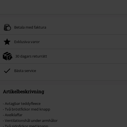
Betala med faktura
Exklusiva varor
30 dagars returrätt
Bästa service
Artikelbeskrivning
- Avtagbar teddyfleece
- Två bröstfickor med knapp
- Axelklaffar
- Ventilationshål under armhålor
- Två sidofickor med knapp