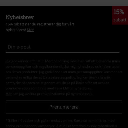
15%
Nyhetsbrev
rabatt
15% rabatt när du registrerar dig för vårt
nyhetsbrev!
Mer
Jag godkänner att E.M.P. Merchandising mbH har rätt att behandla mina
personuppgifter och regelbundet skicka mig nyhetsbrev och information
om deras produkter. Jag godkänner att mina personuppgifter kommer att
behandlas enligt deras
Datasekretesspolicy
. Jag kan återkalla mitt
samtycke när som helst genom att klicka på länken för att avsluta
prenumeration som finns med i alla EMP:s nyhetsbrev.
Här
kan jag avsluta prenumerationen på nyhetsbrevet.
Prenumerera
*Gäller i 4 veckor och gäller endast online. Kan inte kombineras med
andra erbjudanden/kampanjer. Aktuell rabatt dras av när rabattkoden