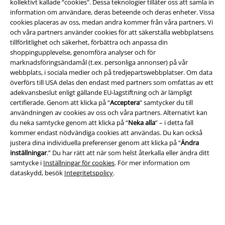
kollektivt kallade “cookies". Dessa teknologier tillåter oss att samla in
information om användare, deras beteende och deras enheter. Vissa
cookies placeras av oss, medan andra kommer från våra partners. Vi
och våra partners använder cookies för att säkerställa webbplatsens
tillförlitlighet och säkerhet, förbättra och anpassa din
A Warner Music Group Company
shoppingupplevelse, genomföra analyser och för
marknadsföringsändamål (t.ex. personliga annonser) på vår
webbplats, i sociala medier och på tredjepartswebbplatser. Om data
överförs till USA delas den endast med partners som omfattas av ett
adekvansbeslut enligt gällande EU-lagstiftning och är lämpligt
certifierade. Genom att klicka på “
Acceptera
” samtycker du till
användningen av cookies av oss och våra partners. Alternativt kan
du neka samtycke genom att klicka på “
Neka alla
” – i detta fall
kommer endast nödvändiga cookies att användas. Du kan också
justera dina individuella preferenser genom att klicka på “
Ändra
inställningar
.” Du har rätt att när som helst återkalla eller ändra ditt
samtycke i
Inställningar för cookies
. För mer information om
dataskydd, besök
Integritetspolicy
.
Juridisk information/Villkor
Villkor