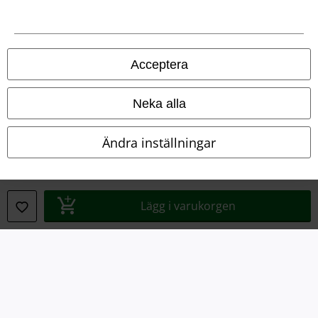
Om oss
Ladda ner villkoren
Acceptera
Avfallshantering och miljöskydd
Neka alla
Försäkran om överensstämmelse
Ändra inställningar
Information om tillgänglighet
Inställningar för cookies
Lägg i varukorgen
Bekräfta ångrat köp
Alla priser inkl. moms.
Fraktkostnad tillkommer.
© 1986-2026 E.M.P. Merchandising HGmbH