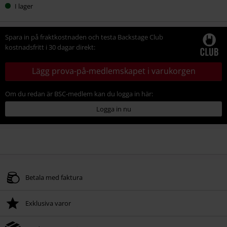
I lager
Spara in på fraktkostnaden och testa Backstage Club
kostnadsfritt i 30 dagar direkt:
Lägg prova-på-medlemskapet i varukorgen
Om du redan är BSC-medlem kan du logga in här:
Logga in nu
Betala med faktura
Exklusiva varor