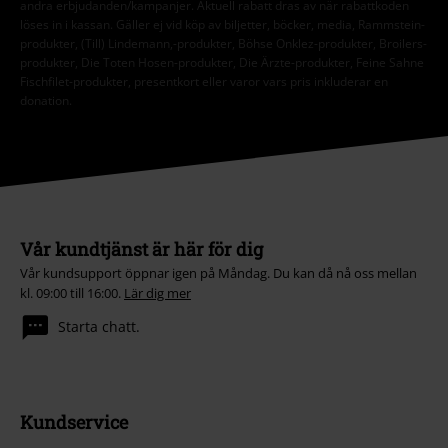
andra erbjudanden/kampanjer. Aktuell rabatt dras av när rabattkoden
löses in i kassan. Gäller ej vid köp av biljetter, böcker, media, Rammstein-
produkter, (Till) Lindemann,-produkter, Böhse Onklez-produkter, Broilers-
produkter, Die Toten Hosen-produkter, Die Ärzte-produkter, Feine Sahne
Fischfilet-produkter, presentkort eller varor vars pris inkluderar en
donation.
Vår kundtjänst är här för dig
Vår kundsupport öppnar igen på Måndag. Du kan då nå oss mellan
kl. 09:00 till 16:00.
Lär dig mer
Starta chatt.
Kundservice