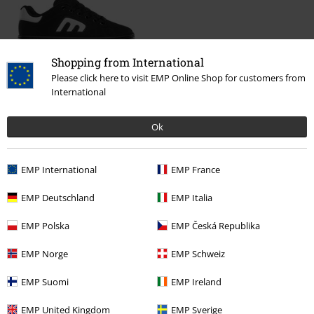
Shopping from International
Please click here to visit EMP Online Shop for customers from
International
1029:-
Ok
More categories. More options.
EMP International
EMP France
Teman
Vardagskläder
Skor
Sneakers
EMP Deutschland
EMP Italia
Teman
Vardagskläder
Skatewear
Skor
EMP Polska
EMP Česká Republika
Teman
Vardagskläder
Streetwear Killar
EMP Norge
EMP Schweiz
Klädmärken
Skor
Sneakers
EMP Suomi
EMP Ireland
Klädmärken
Etnies
EMP United Kingdom
EMP Sverige