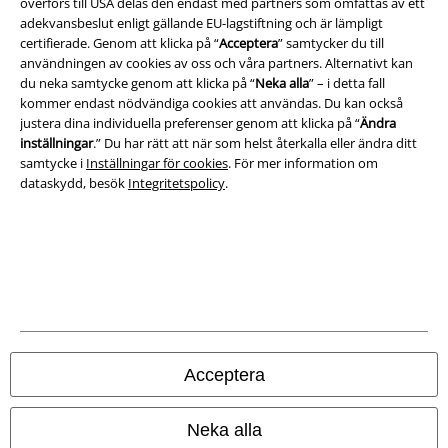
överförs till USA delas den endast med partners som omfattas av ett
adekvansbeslut enligt gällande EU-lagstiftning och är lämpligt
Om oss
certifierade. Genom att klicka på “
Acceptera
” samtycker du till
användningen av cookies av oss och våra partners. Alternativt kan
Ladda ner villkoren
du neka samtycke genom att klicka på “
Neka alla
” – i detta fall
kommer endast nödvändiga cookies att användas. Du kan också
justera dina individuella preferenser genom att klicka på “
Ändra
Avfallshantering och miljöskydd
inställningar
.” Du har rätt att när som helst återkalla eller ändra ditt
samtycke i
Inställningar för cookies
. För mer information om
Försäkran om överensstämmelse
dataskydd, besök
Integritetspolicy
.
Information om tillgänglighet
Inställningar för cookies
Bekräfta ångrat köp
Alla priser inkl. moms.
Fraktkostnad tillkommer.
Acceptera
© 1986-2026 E.M.P. Merchandising HGmbH
Neka alla