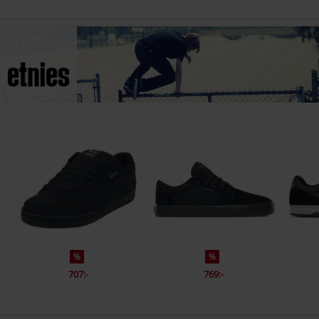
%
%
707:-
769:-