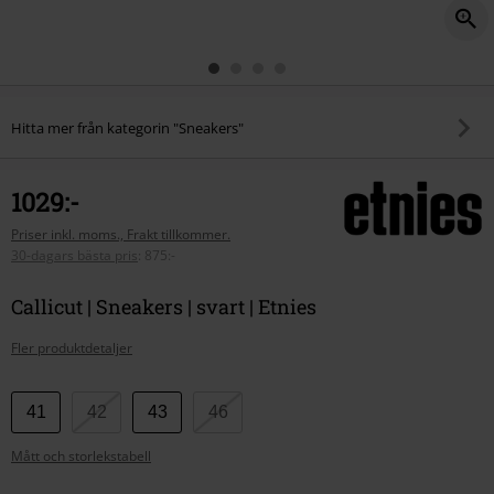
Hitta mer från kategorin "Sneakers"
1029:-
Priser inkl. moms., Frakt tillkommer.
30-dagars bästa pris
:
875:-
Callicut | Sneakers | svart | Etnies
Fler produktdetaljer
Välj
41
42
43
46
din
Mått och storlekstabell
storlek