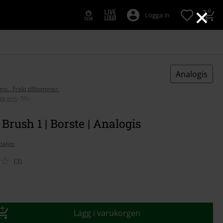
×
0
Logga in
Analogis
oms., Frakt tillkommer.
ta pris
:
59:-
Brush 1 | Borste | Analogis
taljer
(3)
Lägg i varukorgen