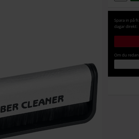
Spara in på f
dagar direkt:
Om du redan 