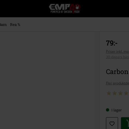
EMP
-
Musik,
Film,
Barn
Rea %
TV
&
Spelmerch
79:-
-
Alternativt
Priser inkl. m
30-dagars bäs
Mode
Carbon 
Fler produktde
I lager