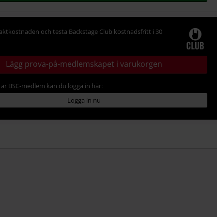
raktkostnaden och testa Backstage Club kostnadsfritt i 30
Lägg prova-på-medlemskapet i varukorgen
är BSC-medlem kan du logga in här:
Logga in nu