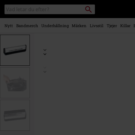
Gå till
Sök
Sök
huvudinnehåll
i
katalogen
Nytt
Bandmerch
Underhållning
Märken
Livsstil
Tjejer
Killar
https://www.emp-
shop.se/p/carbon-
brush-
1/277908St.html