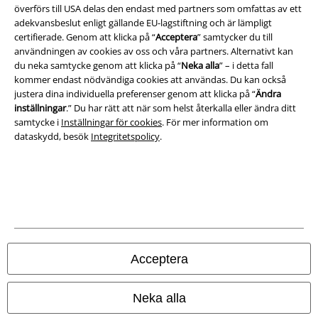
överförs till USA delas den endast med partners som omfattas av ett
Om oss
adekvansbeslut enligt gällande EU-lagstiftning och är lämpligt
certifierade. Genom att klicka på “
Acceptera
” samtycker du till
Ladda ner villkoren
användningen av cookies av oss och våra partners. Alternativt kan
du neka samtycke genom att klicka på “
Neka alla
” – i detta fall
Avfallshantering och miljöskydd
kommer endast nödvändiga cookies att användas. Du kan också
justera dina individuella preferenser genom att klicka på “
Ändra
Försäkran om överensstämmelse
inställningar
.” Du har rätt att när som helst återkalla eller ändra ditt
samtycke i
Inställningar för cookies
. För mer information om
dataskydd, besök
Integritetspolicy
.
Information om tillgänglighet
Inställningar för cookies
Bekräfta ångrat köp
Alla priser inkl. moms.
Fraktkostnad tillkommer.
© 1986-2026 E.M.P. Merchandising HGmbH
Acceptera
Neka alla