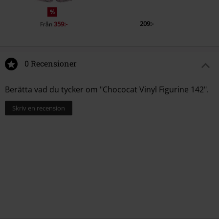
%
209:-
359:-
Från
0 Recensioner
Berätta vad du tycker om "Chococat Vinyl Figurine 142".
Skriv en recension