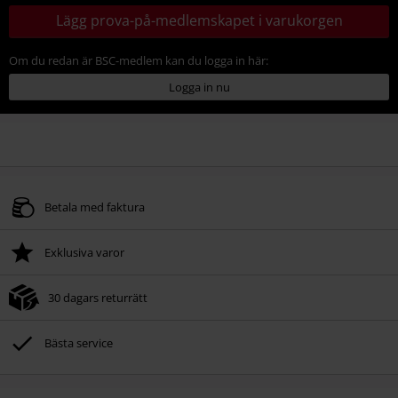
Lägg prova-på-medlemskapet i varukorgen
Om du redan är BSC-medlem kan du logga in här:
Logga in nu
Betala med faktura
Exklusiva varor
30 dagars returrätt
Bästa service