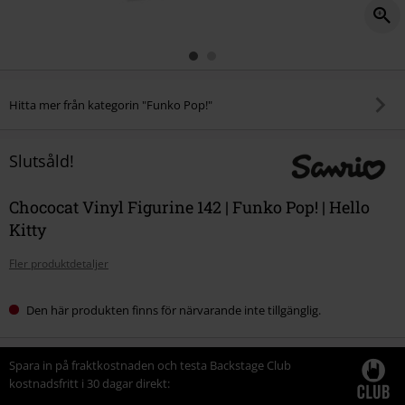
Hitta mer från kategorin "Funko Pop!"
Slutsåld!
Chococat Vinyl Figurine 142 | Funko Pop! | Hello
Kitty
Fler produktdetaljer
Den här produkten finns för närvarande inte tillgänglig.
Spara in på fraktkostnaden och testa Backstage Club
kostnadsfritt i 30 dagar direkt: