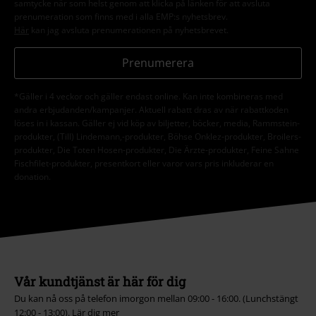
samtycke när som helst genom att klicka på länken för att avsluta
prenumeration som finns med i alla EMP:s nyhetsbrev.
Här
kan jag avsluta prenumerationen på nyhetsbrevet.
Prenumerera
*Gäller i 4 veckor och gäller endast online. Kan inte kombineras med
andra erbjudanden/kampanjer. Aktuell rabatt dras av när rabattkoden
löses in i kassan. Gäller ej vid köp av biljetter, böcker, media, Rammstein-
produkter, (Till) Lindemann,-produkter, Böhse Onklez-produkter, Broilers-
produkter, Die Toten Hosen-produkter, Die Ärzte-produkter, Feine Sahne
Fischfilet-produkter, presentkort eller varor vars pris inkluderar en
donation.
Vår kundtjänst är här för dig
Du kan nå oss på telefon imorgon mellan 09:00 - 16:00. (Lunchstängt
12:00 - 13:00).
Lär dig mer