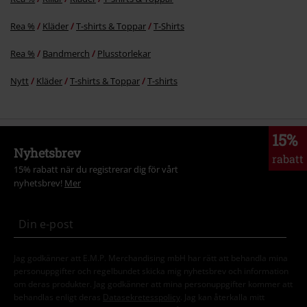
Rea %
Kläder
T-shirts & Toppar
T-Shirts
Rea %
Bandmerch
Plusstorlekar
Nytt
Kläder
T-shirts & Toppar
T-shirts
15%
Nyhetsbrev
rabatt
15% rabatt när du registrerar dig för vårt
nyhetsbrev!
Mer
Jag godkänner att E.M.P. Merchandising mbH har rätt att behandla mina
personuppgifter och regelbundet skicka mig nyhetsbrev och information
om deras produkter. Jag godkänner att mina personuppgifter kommer att
behandlas enligt deras
Datasekretesspolicy
. Jag kan återkalla mitt