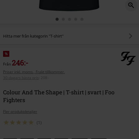
Hitta mer från kategorin "T-shirt"
%
246:-
Från
Priser inkl. moms., Frakt tillkommer.
30-dagars bästa pris
:
208:-
Colour And The Shape | T-shirt | svart | Foo
Fighters
Fler produktdetaljer
(1)