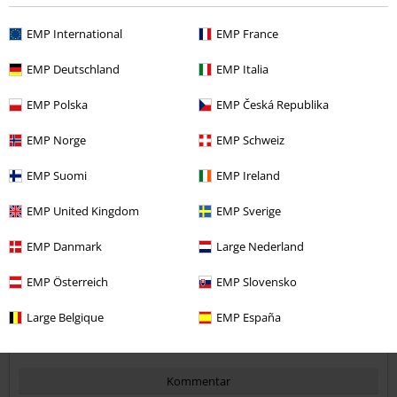
EMP International
EMP France
EMP Deutschland
EMP Italia
Kvalité
5
EMP Polska
EMP Česká Republika
Design
5
Passform
EMP Norge
EMP Schweiz
5
Vidd
EMP Suomi
EMP Ireland
För smal
Perfekt
För bred
Längd
EMP United Kingdom
EMP Sverige
För kort
Perfekt
För lång
EMP Danmark
Large Nederland
Verifierad recension
EMP Österreich
EMP Slovensko
Hade du någon nytta av den här recensionen?
Large Belgique
EMP España
Kommentar