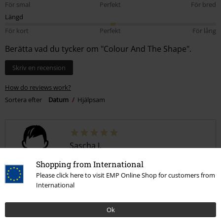
För smal
Perfekt
För bred
Längd
För kort
Perfekt
För lång
Berätta vad du tycker om "Colour And The Shape".
Skriv en recension
How do reviews work?
Sortera efter
Datum
Hjälpsam
Sascha J.
2 Recensioner
Shopping from International
Postat den: lördag, 15 mars 2025
Please click here to visit EMP Online Shop for customers from
International
Härligt
Logon, style, passform och kvalitet är toppen.
Ok