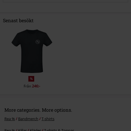
Senast besökt
Skicka kommentar
%
246:-
Från
More categories. More options.
Rea %
Bandmerch
T-shirts
Rea %
Killar
Kläder
T-shirts & Toppar