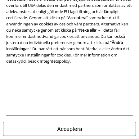
överförs till USA delas den endast med partners som omfattas av ett
adekvansbeslut enligt gällande EU-lagstiftning och är lämpligt
certifierade. Genom att klicka på “
Acceptera
” samtycker du till
användningen av cookies av oss och våra partners. Alternativt kan
du neka samtycke genom att klicka på “
Neka alla
” – i detta fall
Juridisk information/Villkor
kommer endast nödvändiga cookies att användas. Du kan också
justera dina individuella preferenser genom att klicka på “
Ändra
Villkor
inställningar
.” Du har rätt att när som helst återkalla eller ändra ditt
samtycke i
Inställningar för cookies
. För mer information om
Om oss
dataskydd, besök
Integritetspolicy
.
Ladda ner villkoren
Avfallshantering och miljöskydd
Försäkran om överensstämmelse
Information om tillgänglighet
Inställningar för cookies
Acceptera