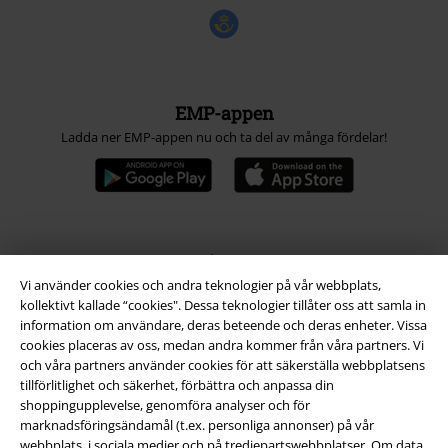
EMP-appen
Ladda ner EMP-appen nu och ta del av många fördelar!
A Warner Music Group Company
Vi använder cookies och andra teknologier på vår webbplats,
kollektivt kallade “cookies". Dessa teknologier tillåter oss att samla in
information om användare, deras beteende och deras enheter. Vissa
cookies placeras av oss, medan andra kommer från våra partners. Vi
och våra partners använder cookies för att säkerställa webbplatsens
tillförlitlighet och säkerhet, förbättra och anpassa din
shoppingupplevelse, genomföra analyser och för
marknadsföringsändamål (t.ex. personliga annonser) på vår
webbplats, i sociala medier och på tredjepartswebbplatser. Om data