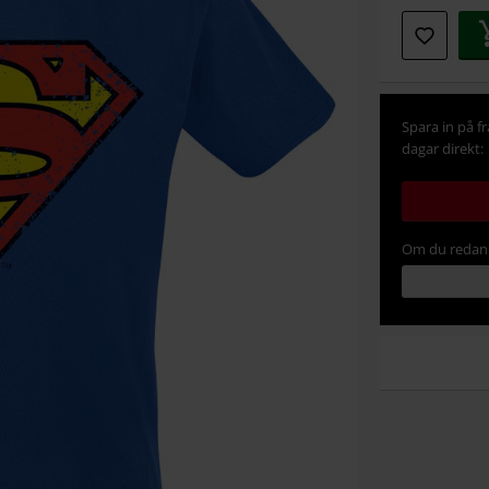
Spara in på f
dagar direkt:
Om du redan 