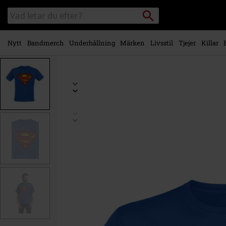
Gå till
Sök
Sök
huvudinnehåll
i
katalogen
Nytt
Bandmerch
Underhållning
Märken
Livsstil
Tjejer
Killar
https://www.emp-
shop.se/p/crest/471679.html