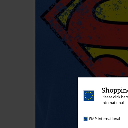
Shopping
Please click he
International
EMP International