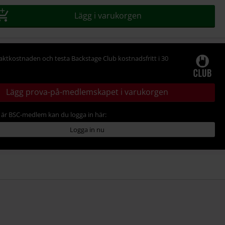
Lägg i varukorgen
raktkostnaden och testa Backstage Club kostnadsfritt i 30
Lägg prova-på-medlemskapet i varukorgen
är BSC-medlem kan du logga in här:
Logga in nu