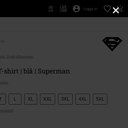
×
0
Logga in
99:-
-
oms., Frakt tillkommer.
 T-shirt | blå | Superman
taljer
M
L
XL
XXL
3XL
4XL
5XL
ekstabell