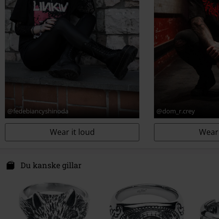
@fedebiancyshinoda
@dom_r.crey
Wear it loud
Wear 
Du kanske gillar