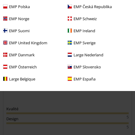
EMP Polska
EMP Česká Republika
Kommentar
EMP Norge
EMP Schweiz
EMP Suomi
EMP Ireland
amira r.
EMP United Kingdom
EMP Sverige
1 Recension
Postat den: lördag, 1 februari 2020
EMP Danmark
Large Nederland
Awesome
EMP Österreich
EMP Slovensko
Skicka kommentar
Large Belgique
EMP España
Kvalité
5
Design
5