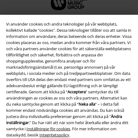
Vi använder cookies och andra teknologier på vår webbplats,
kollektivt kallade “cookies". Dessa teknologier tillåter oss att samla in
information om användare, deras beteende och deras enheter. Vissa
cookies placeras av oss, medan andra kommer från våra partners. Vi
och våra partners använder cookies för att säkerställa webbplatsens
tillförlitlighet och säkerhet, förbättra och anpassa din
shoppingupplevelse, genomföra analyser och för
marknadsföringsändamål (t.ex. personliga annonser) på vår
webbplats, i sociala medier och på tredjepartswebbplatser. Om data
Juridisk information/Villkor
överförs till USA delas den endast med partners som omfattas av ett
adekvansbeslut enligt gällande EU-lagstiftning och är lämpligt
Villkor
certifierade. Genom att klicka på “
Acceptera
” samtycker du till
användningen av cookies av oss och våra partners. Alternativt kan
Om oss
du neka samtycke genom att klicka på “
Neka alla
” – i detta fall
kommer endast nödvändiga cookies att användas. Du kan också
Ladda ner villkoren
justera dina individuella preferenser genom att klicka på “
Ändra
inställningar
.” Du har rätt att när som helst återkalla eller ändra ditt
samtycke i
Inställningar för cookies
. För mer information om
Avfallshantering och miljöskydd
dataskydd, besök
Integritetspolicy
.