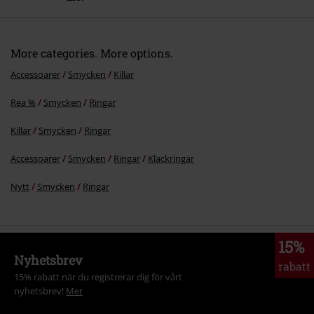
More categories. More options.
Accessoarer
Smycken
Killar
Rea %
Smycken
Ringar
Killar
Smycken
Ringar
Accessoarer
Smycken
Ringar
Klackringar
Nytt
Smycken
Ringar
15%
Nyhetsbrev
rabatt
15% rabatt när du registrerar dig för vårt
nyhetsbrev!
Mer