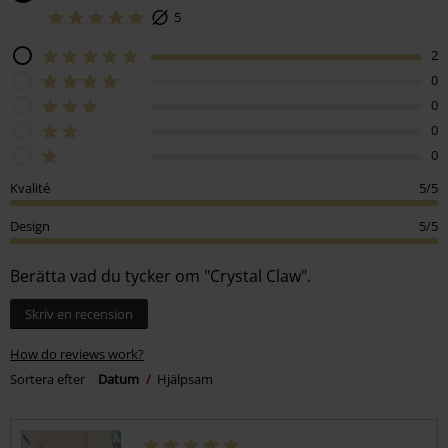
5
2
0
0
0
0
Kvalité
5/5
Design
5/5
Berätta vad du tycker om "Crystal Claw".
Skriv en recension
How do reviews work?
Sortera efter
Datum
Hjälpsam