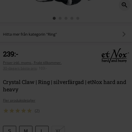
Hitta mer från kategorin "Ring"
239:-
Priser inkl. moms., Frakt tillkommer.
30-dagars bästa pris
:
103:-
Crystal Claw | Ring | silverfärgad | etNox hard and
heavy
Fler produktdetaljer
(2)
Välj
S
M
L
XL