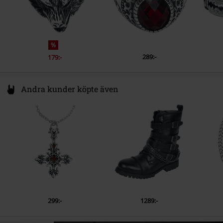
%
289:-
179:-
Andra kunder köpte även
299:-
1289:-