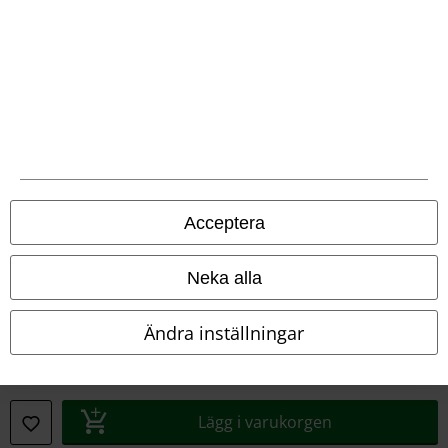
Försäkran om överensstämmelse
Information om tillgänglighet
Inställningar för cookies
Bekräfta ångrat köp
Alla priser inkl. moms.
Fraktkostnad tillkommer.
Acceptera
© 1986-2026 E.M.P. Merchandising HGmbH
Neka alla
Ändra inställningar
Våra onlinebutiker
EMP International
EMP France
Lägg i varukorgen
EMP Deutschland