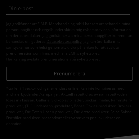
Jag godkänner att E.M.P. Merchandising mbH har rätt att behandla mina
personuppgifter och regelbundet skicka mig nyhetsbrev och information
om deras produkter. Jag godkänner att mina personuppgifter kommer att
behandlas enligt deras
Datasekretesspolicy
. Jag kan återkalla mitt
samtycke när som helst genom att klicka på länken för att avsluta
prenumeration som finns med i alla EMP:s nyhetsbrev.
Här
kan jag avsluta prenumerationen på nyhetsbrevet.
Prenumerera
*Gäller i 4 veckor och gäller endast online. Kan inte kombineras med
andra erbjudanden/kampanjer. Aktuell rabatt dras av när rabattkoden
löses in i kassan. Gäller ej vid köp av biljetter, böcker, media, Rammstein-
produkter, (Till) Lindemann,-produkter, Böhse Onklez-produkter, Broilers-
produkter, Die Toten Hosen-produkter, Die Ärzte-produkter, Feine Sahne
Fischfilet-produkter, presentkort eller varor vars pris inkluderar en
donation.