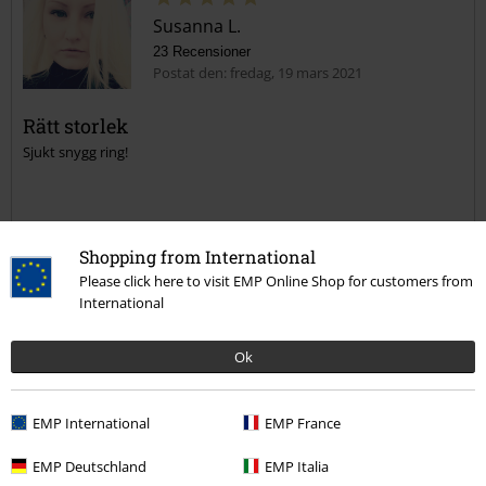
Susanna L.
23 Recensioner
Postat den: fredag, 19 mars 2021
Rätt storlek
Sjukt snygg ring!
Shopping from International
Please click here to visit EMP Online Shop for customers from
Kvalité
International
5
Design
5
Ok
Verifierad recension
Hade du någon nytta av den här recensionen?
EMP International
EMP France
EMP Deutschland
EMP Italia