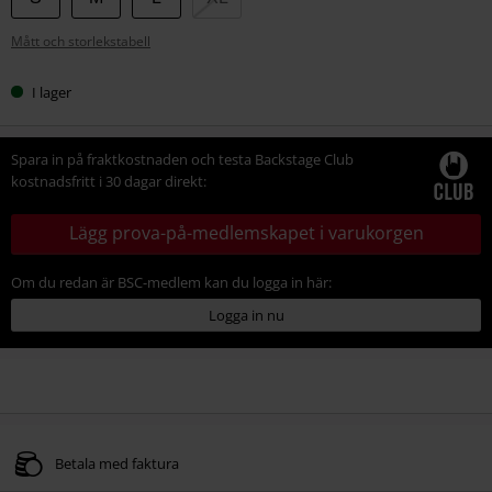
din
Mått och storlekstabell
storlek
I lager
Spara in på fraktkostnaden och testa Backstage Club
kostnadsfritt i 30 dagar direkt:
Lägg prova-på-medlemskapet i varukorgen
Om du redan är BSC-medlem kan du logga in här:
Logga in nu
Betala med faktura