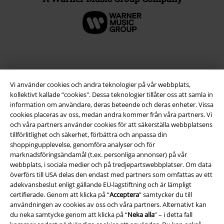
Vi använder cookies och andra teknologier på vår webbplats,
kollektivt kallade “cookies". Dessa teknologier tillåter oss att samla in
information om användare, deras beteende och deras enheter. Vissa
cookies placeras av oss, medan andra kommer från våra partners. Vi
och våra partners använder cookies för att säkerställa webbplatsens
tillförlitlighet och säkerhet, förbättra och anpassa din
Juridisk information/Villkor
shoppingupplevelse, genomföra analyser och för
marknadsföringsändamål (t.ex. personliga annonser) på vår
Villkor
webbplats, i sociala medier och på tredjepartswebbplatser. Om data
överförs till USA delas den endast med partners som omfattas av ett
Om oss
adekvansbeslut enligt gällande EU-lagstiftning och är lämpligt
certifierade. Genom att klicka på “
Acceptera
” samtycker du till
användningen av cookies av oss och våra partners. Alternativt kan
Ladda ner villkoren
du neka samtycke genom att klicka på “
Neka alla
” – i detta fall