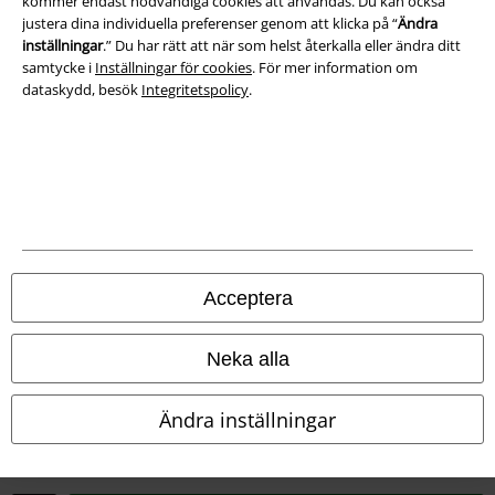
kommer endast nödvändiga cookies att användas. Du kan också
Avfallshantering och miljöskydd
justera dina individuella preferenser genom att klicka på “
Ändra
inställningar
.” Du har rätt att när som helst återkalla eller ändra ditt
Försäkran om överensstämmelse
samtycke i
Inställningar för cookies
. För mer information om
dataskydd, besök
Integritetspolicy
.
Information om tillgänglighet
Inställningar för cookies
Bekräfta ångrat köp
Alla priser inkl. moms.
Fraktkostnad tillkommer.
© 1986-2026 E.M.P. Merchandising HGmbH
Acceptera
Neka alla
Våra onlinebutiker
Ändra inställningar
EMP International
EMP France