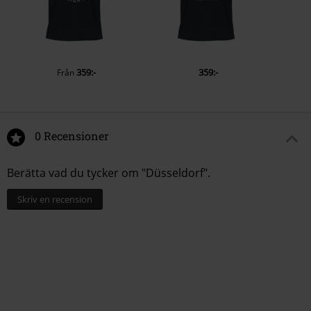
359:-
359:-
Från
0 Recensioner
Berätta vad du tycker om "Düsseldorf".
Skriv en recension