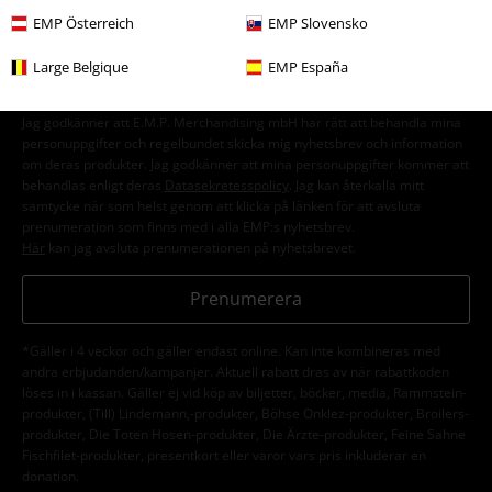
nyhetsbrev!
Mer
EMP Österreich
EMP Slovensko
Large Belgique
EMP España
Jag godkänner att E.M.P. Merchandising mbH har rätt att behandla mina
personuppgifter och regelbundet skicka mig nyhetsbrev och information
om deras produkter. Jag godkänner att mina personuppgifter kommer att
behandlas enligt deras
Datasekretesspolicy
. Jag kan återkalla mitt
samtycke när som helst genom att klicka på länken för att avsluta
prenumeration som finns med i alla EMP:s nyhetsbrev.
Här
kan jag avsluta prenumerationen på nyhetsbrevet.
Prenumerera
*Gäller i 4 veckor och gäller endast online. Kan inte kombineras med
andra erbjudanden/kampanjer. Aktuell rabatt dras av när rabattkoden
löses in i kassan. Gäller ej vid köp av biljetter, böcker, media, Rammstein-
produkter, (Till) Lindemann,-produkter, Böhse Onklez-produkter, Broilers-
produkter, Die Toten Hosen-produkter, Die Ärzte-produkter, Feine Sahne
Fischfilet-produkter, presentkort eller varor vars pris inkluderar en
donation.