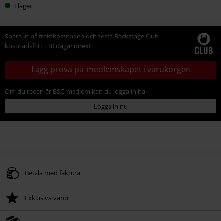
I lager
Spara in på fraktkostnaden och testa Backstage Club
kostnadsfritt i 30 dagar direkt:
Lägg prova-på-medlemskapet i varukorgen
Om du redan är BSC-medlem kan du logga in här:
Logga in nu
Betala med faktura
Exklusiva varor