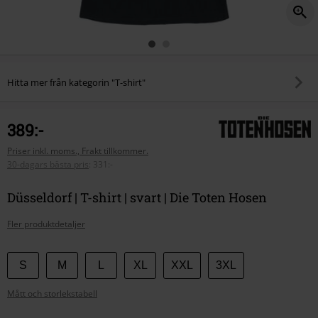
Hitta mer från kategorin "T-shirt"
389:-
Priser inkl. moms., Frakt tillkommer.
30-dagars bästa pris
:
331:-
Düsseldorf | T-shirt | svart | Die Toten Hosen
Fler produktdetaljer
Välj
S
M
L
XL
XXL
3XL
din
Mått och storlekstabell
storlek