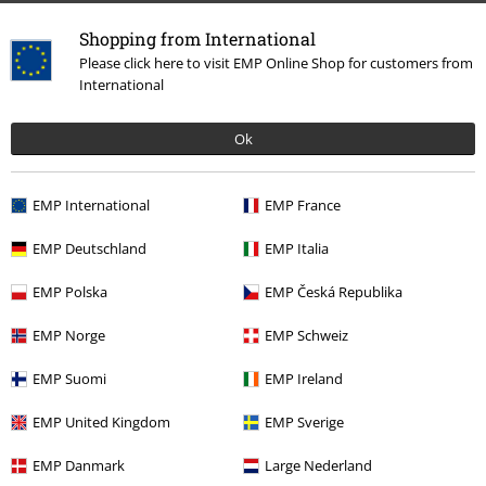
Shopping from International
Please click here to visit EMP Online Shop for customers from
International
More categories. More options.
Ok
Kläder & accessoarer
Toppar
T-Shirtar
Plusstorlekar
T-shirts & Toppar
T-shirts
EMP International
EMP France
Plusstorlekar
Killar
T-shirts
EMP Deutschland
EMP Italia
Kläder
T-shirts & Toppar
T-shirts
EMP Polska
EMP Česká Republika
Rea %
Bandmerch
Plusstorlekar
EMP Norge
EMP Schweiz
EMP Suomi
EMP Ireland
15%
EMP United Kingdom
EMP Sverige
Nyhetsbrev
rabatt
EMP Danmark
Large Nederland
15% rabatt när du registrerar dig för vårt