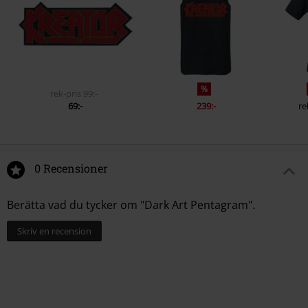
%
rek-pris
99:-
69:-
239:-
re
0 Recensioner
Berätta vad du tycker om "Dark Art Pentagram".
Skriv en recension