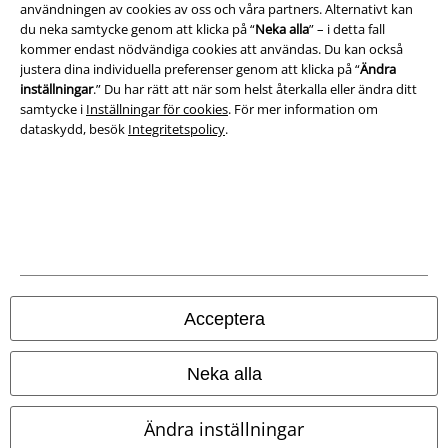
användningen av cookies av oss och våra partners. Alternativt kan
Ladda ner villkoren
du neka samtycke genom att klicka på “
Neka alla
” – i detta fall
kommer endast nödvändiga cookies att användas. Du kan också
Avfallshantering och miljöskydd
justera dina individuella preferenser genom att klicka på “
Ändra
inställningar
.” Du har rätt att när som helst återkalla eller ändra ditt
Försäkran om överensstämmelse
samtycke i
Inställningar för cookies
. För mer information om
dataskydd, besök
Integritetspolicy
.
Information om tillgänglighet
Inställningar för cookies
Bekräfta ångrat köp
Alla priser inkl. moms.
Fraktkostnad tillkommer.
© 1986-2026 E.M.P. Merchandising HGmbH
Acceptera
Neka alla
Våra onlinebutiker
Ändra inställningar