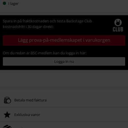
I lager
Spara in på fraktkostnaden och testa Backstage Club
kostnadsfritt i 30 dagar direkt:
Lägg prova-på-medlemskapet i varukorgen
Om du redan är BSC-medlem kan du logga in här:
Logga in nu
Betala med faktura
Exklusiva varor