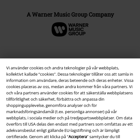
A Warner Music Group Company
Vi använder cookies och andra teknologier på vår webbplats,
kollektivt kallade “cookies". Dessa teknologier tillåter oss att samla in
information om användare, deras beteende och deras enheter. Vissa
cookies placeras av oss, medan andra kommer från våra partners. Vi
och våra partners använder cookies för att säkerställa webbplatsens
tillförlitlighet och säkerhet, förbättra och anpassa din
Juridisk information/Villkor
shoppingupplevelse, genomföra analyser och för
marknadsföringsändamål (t.ex. personliga annonser) på vår
Villkor
webbplats, i sociala medier och på tredjepartswebbplatser. Om data
överförs till USA delas den endast med partners som omfattas av ett
Om oss
adekvansbeslut enligt gällande EU-lagstiftning och är lämpligt
certifierade. Genom att klicka på “
Acceptera
” samtycker du till