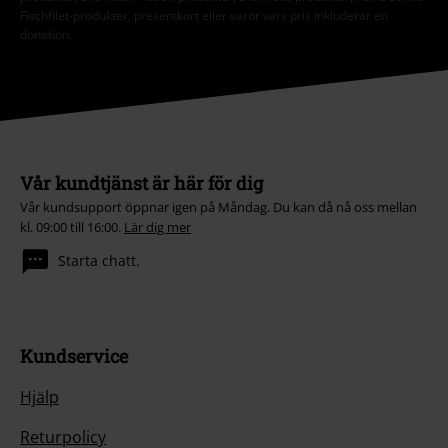
Fischfilet-produkter, presentkort eller varor vars pris inkluderar en
donation.
Vår kundtjänst är här för dig
Vår kundsupport öppnar igen på Måndag. Du kan då nå oss mellan
kl. 09:00 till 16:00.
Lär dig mer
Starta chatt.
Kundservice
Hjälp
Returpolicy