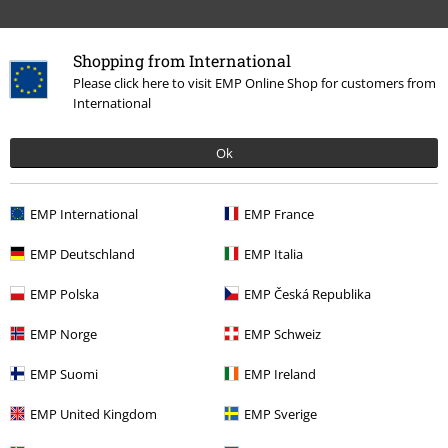
Shopping from International
Please click here to visit EMP Online Shop for customers from
International
Ok
More categories. More options.
Rea %
Bandmerch
T-shirts
EMP International
EMP France
Rea %
Killar
Kläder
T-shirts & Toppar
EMP Deutschland
EMP Italia
Rea %
Kläder
T-shirts & Toppar
T-Shirts
EMP Polska
EMP Česká Republika
Nytt
Kläder
T-shirts & Toppar
T-shirts
EMP Norge
EMP Schweiz
Killar
Kläder
T-shirts & Linnen
T-shirts
EMP Suomi
EMP Ireland
EMP United Kingdom
EMP Sverige
15%