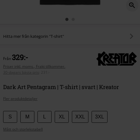
Hitta mer från kategorin "T-shirt"
329:-
Från
Priser inkl. moms., Frakt tillkommer.
30-dagars bästa pris
:
231:-
Dark Art Pentagram | T-shirt | svart | Kreator
Fler produktdetaljer
Välj
S
M
L
XL
XXL
3XL
din
Mått och storlekstabell
storlek