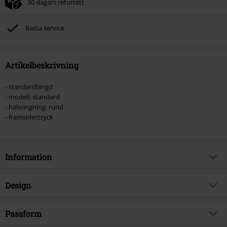
30 dagars returrätt
Bästa service
Artikelbeskrivning
- standardlängd
- modell: standard
- halsringning: rund
- framsidestryck
Information
Artikelnummer
573546
Design
Titel
Dark Art Pentagram
Produkttyp
T-shirt
Musikgenre
Passform
Thrash Metal
Mönster
plain