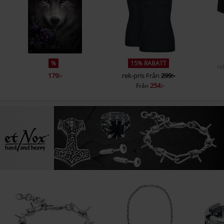
%
15% RABATT
re
179:-
rek-pris
Från
299:-
254:-
Från