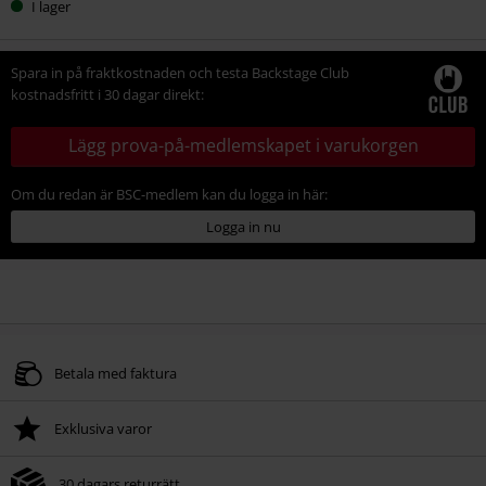
I lager
din
storlek
Spara in på fraktkostnaden och testa Backstage Club
kostnadsfritt i 30 dagar direkt:
Lägg prova-på-medlemskapet i varukorgen
Om du redan är BSC-medlem kan du logga in här:
Logga in nu
Betala med faktura
Exklusiva varor
30 dagars returrätt