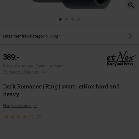
Hitta mer från kategorin "Ring"
389:-
Priser inkl. moms., Frakt tillkommer.
30-dagars bästa pris
:
331:-
Dark Romance | Ring | svart | etNox hard and
heavy
Fler produktdetaljer
(1)
Välj