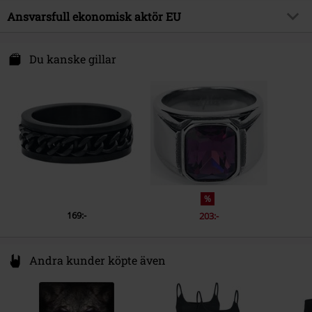
Yttermaterial
Rostfritt stål
Ansvarsfull ekonomisk aktör EU
Releasedatum
12/09/2025
Kön
Unisex
Echt Schmuck und Design OHG
Heilsbachstraße 17-19
Du kanske gillar
53123 Bonn
Germany
www.echt-design.de
%
169:-
203:-
Andra kunder köpte även