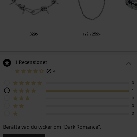
329:-
259:-
Från
1 Recensioner
4
0
1
0
0
0
Berätta vad du tycker om "Dark Romance".