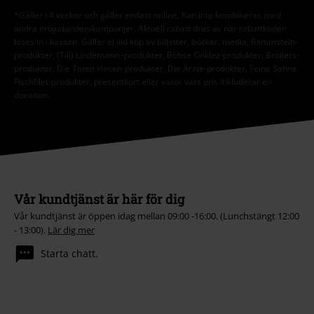
*Gäller i 4 veckor och gäller endast online. Kan inte kombineras med
andra erbjudanden/kampanjer. Aktuell rabatt dras av när rabattkoden
löses in i kassan. Gäller ej vid köp av biljetter, böcker, media, Rammstein-
produkter, (Till) Lindemann,-produkter, Böhse Onklez-produkter, Broilers-
produkter, Die Toten Hosen-produkter, Die Ärzte-produkter, Feine Sahne
Fischfilet-produkter, presentkort eller varor vars pris inkluderar en
donation.
Vår kundtjänst är här för dig
Vår kundtjänst är öppen idag mellan 09:00 -16:00. (Lunchstängt 12:00
- 13:00).
Lär dig mer
Starta chatt.