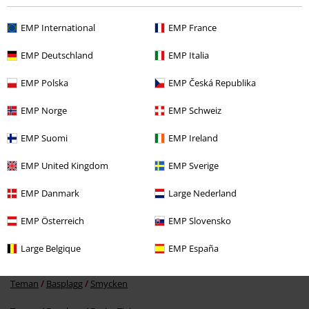
och när du/ ni har på er dom så kommer den speciella personen du
Verifierad recension
har bli väldigt glad när dom får en av dom här två ringarna
EMP International
EMP France
Hade du någon nytta av den här recensionen?
EMP Deutschland
EMP Italia
EMP Polska
EMP Česká Republika
Kommentar
EMP Norge
EMP Schweiz
EMP Suomi
EMP Ireland
EMP United Kingdom
EMP Sverige
More categories. More options.
EMP Danmark
Large Nederland
Klädmärken
Smycken
Ringar
EMP Österreich
EMP Slovensko
Teman
Gåvoidéer
Skicka kommentar
Large Belgique
EMP España
Teman
Basplagg
Basics Killar
Teman
Basplagg
Smycken