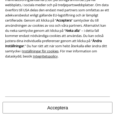
webbplats, i sociala medier och på tredjepartswebbplatser. Om data
Villkor
överförs till USA delas den endast med partners som omfattas av ett
adekvansbeslut enligt gällande EU-lagstiftning och är lämpligt
Om oss
certifierade. Genom att klicka på “
Acceptera
” samtycker du till
användningen av cookies av oss och våra partners. Alternativt kan
Ladda ner villkoren
du neka samtycke genom att klicka på “
Neka alla
” – i detta fall
kommer endast nödvändiga cookies att användas. Du kan också
justera dina individuella preferenser genom att klicka på “
Ändra
Avfallshantering och miljöskydd
inställningar
.” Du har rätt att när som helst återkalla eller ändra ditt
samtycke i
Inställningar för cookies
. För mer information om
Försäkran om överensstämmelse
dataskydd, besök
Integritetspolicy
.
Information om tillgänglighet
Inställningar för cookies
Bekräfta ångrat köp
Alla priser inkl. moms.
Fraktkostnad tillkommer.
© 1986-2026 E.M.P. Merchandising HGmbH
Acceptera