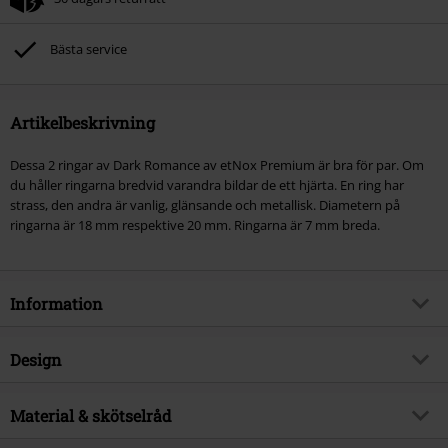
Bästa service
Artikelbeskrivning
Dessa 2 ringar av Dark Romance av etNox Premium är bra för par. Om
du håller ringarna bredvid varandra bildar de ett hjärta. En ring har
strass, den andra är vanlig, glänsande och metallisk. Diametern på
ringarna är 18 mm respektive 20 mm. Ringarna är 7 mm breda.
Information
Artikelnummer
288879
Design
Titel
Dark Romance
Produkttyp
Ring
Brand
Material & skötselråd
etNox hard and heavy
Färg
svart
Produktämne
Basplagg, Presenter