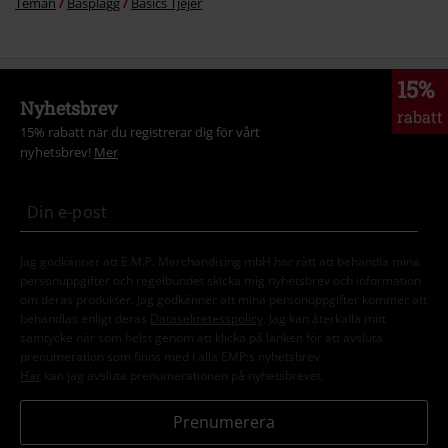
Teman
Basplagg
Basics Tjejer
15%
Nyhetsbrev
rabatt
15% rabatt när du registrerar dig för vårt
nyhetsbrev!
Mer
Jag godkänner att E.M.P. Merchandising mbH har rätt att behandla mina
personuppgifter och regelbundet skicka mig nyhetsbrev och information
om deras produkter. Jag godkänner att mina personuppgifter kommer att
behandlas enligt deras
Datasekretesspolicy
. Jag kan återkalla mitt
samtycke när som helst genom att klicka på länken för att avsluta
prenumeration som finns med i alla EMP:s nyhetsbrev.
Här
kan jag avsluta prenumerationen på nyhetsbrevet.
Prenumerera