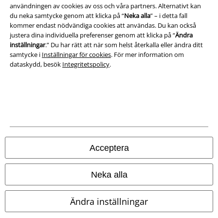
användningen av cookies av oss och våra partners. Alternativt kan
du neka samtycke genom att klicka på “
Neka alla
” – i detta fall
Avfallshantering och miljöskydd
kommer endast nödvändiga cookies att användas. Du kan också
justera dina individuella preferenser genom att klicka på “
Ändra
Försäkran om överensstämmelse
inställningar
.” Du har rätt att när som helst återkalla eller ändra ditt
samtycke i
Inställningar för cookies
. För mer information om
dataskydd, besök
Integritetspolicy
.
Information om tillgänglighet
Inställningar för cookies
Bekräfta ångrat köp
Alla priser inkl. moms.
Fraktkostnad tillkommer.
© 1986-2026 E.M.P. Merchandising HGmbH
Acceptera
Neka alla
Våra onlinebutiker
Ändra inställningar
EMP International