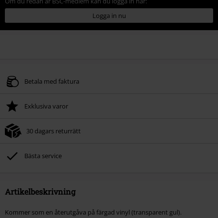
Om du redan är BSC-medlem kan du logga in här:
Logga in nu
Betala med faktura
Exklusiva varor
30 dagars returrätt
Bästa service
Artikelbeskrivning
Kommer som en återutgåva på färgad vinyl (transparent gul).