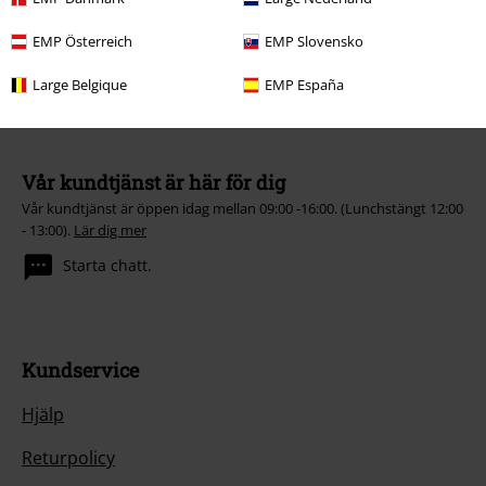
Fischfilet-produkter, presentkort eller varor vars pris inkluderar en
donation.
EMP Österreich
EMP Slovensko
Large Belgique
EMP España
Vår kundtjänst är här för dig
Vår kundtjänst är öppen idag mellan 09:00 -16:00. (Lunchstängt 12:00
- 13:00).
Lär dig mer
Starta chatt.
Kundservice
Hjälp
Returpolicy