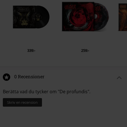
6.
Revolt
7.
Of Moon, Blood, Dream And Me
8.
Vision And The Voice
9.
Reborn In Flames
339:-
259:-
0 Recensioner
Berätta vad du tycker om "De profundis".
Skriv en recension