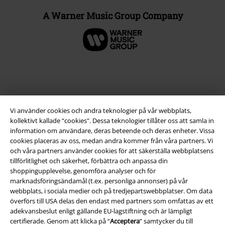
A Warner Music Group Company
Vi använder cookies och andra teknologier på vår webbplats,
kollektivt kallade “cookies". Dessa teknologier tillåter oss att samla in
information om användare, deras beteende och deras enheter. Vissa
cookies placeras av oss, medan andra kommer från våra partners. Vi
och våra partners använder cookies för att säkerställa webbplatsens
Juridisk information/Villkor
tillförlitlighet och säkerhet, förbättra och anpassa din
shoppingupplevelse, genomföra analyser och för
Villkor
marknadsföringsändamål (t.ex. personliga annonser) på vår
webbplats, i sociala medier och på tredjepartswebbplatser. Om data
överförs till USA delas den endast med partners som omfattas av ett
Om oss
adekvansbeslut enligt gällande EU-lagstiftning och är lämpligt
certifierade. Genom att klicka på “
Acceptera
” samtycker du till
Ladda ner villkoren