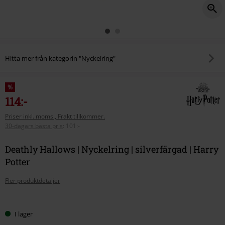
Hitta mer från kategorin "Nyckelring"
%
114:-
Priser inkl. moms., Frakt tillkommer.
30-dagars bästa pris
:
101:-
Deathly Hallows | Nyckelring | silverfärgad | Harry
Potter
Fler produktdetaljer
Välj
I lager
din