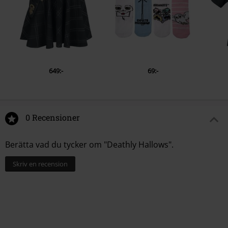
649:-
69:-
0 Recensioner
Berätta vad du tycker om "Deathly Hallows".
Skriv en recension