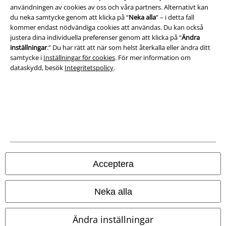
användningen av cookies av oss och våra partners. Alternativt kan
Ladda ner villkoren
du neka samtycke genom att klicka på “
Neka alla
” – i detta fall
kommer endast nödvändiga cookies att användas. Du kan också
Avfallshantering och miljöskydd
justera dina individuella preferenser genom att klicka på “
Ändra
inställningar
.” Du har rätt att när som helst återkalla eller ändra ditt
Försäkran om överensstämmelse
samtycke i
Inställningar för cookies
. För mer information om
dataskydd, besök
Integritetspolicy
.
Information om tillgänglighet
Inställningar för cookies
Bekräfta ångrat köp
Alla priser inkl. moms.
Fraktkostnad tillkommer.
© 1986-2026 E.M.P. Merchandising HGmbH
Acceptera
Neka alla
Våra onlinebutiker
Ändra inställningar