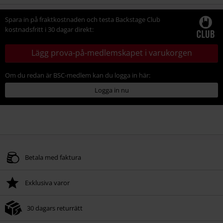
storlek
Spara in på fraktkostnaden och testa Backstage Club
kostnadsfritt i 30 dagar direkt:
Lägg prova-på-medlemskapet i varukorgen
Om du redan är BSC-medlem kan du logga in här:
Logga in nu
Betala med faktura
Exklusiva varor
30 dagars returrätt