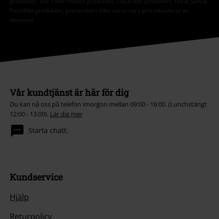
produkter, Die Toten Hosen-produkter, Die Ärzte-produkter, Feine Sahne
Fischfilet-produkter, presentkort eller varor vars pris inkluderar en
donation.
Vår kundtjänst är här för dig
Du kan nå oss på telefon imorgon mellan 09:00 - 16:00. (Lunchstängt
12:00 - 13:00).
Lär dig mer
Starta chatt.
Kundservice
Hjälp
Returpolicy