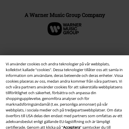
A Warner Music Group Company
Vi använder cookies och andra teknologier på vår webbplats,
kollektivt kallade “cookies". Dessa teknologier tillåter oss att samla in
information om användare, deras beteende och deras enheter. Vissa
cookies placeras av oss, medan andra kommer från våra partners. Vi
och våra partners använder cookies för att säkerställa webbplatsens
tillförlitlighet och säkerhet, förbättra och anpassa din
Juridisk information/Villkor
shoppingupplevelse, genomföra analyser och för
marknadsföringsändamål (t.ex. personliga annonser) på vår
Villkor
webbplats, i sociala medier och på tredjepartswebbplatser. Om data
överförs till USA delas den endast med partners som omfattas av ett
adekvansbeslut enligt gällande EU-lagstiftning och är lämpligt
Om oss
certifierade. Genom att klicka på “
Acceptera
” samtycker du till