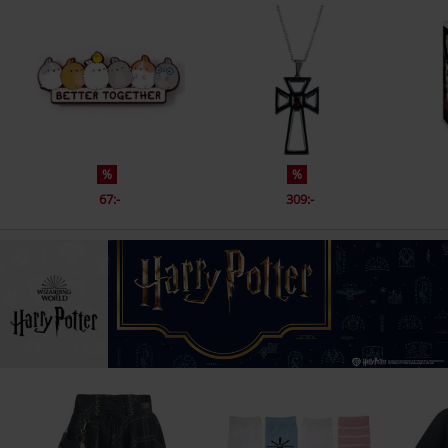
%
%
67:-
309:-