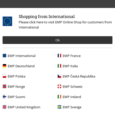
Shopping from International
Please click here to visit EMP Online Shop for customers from
International
More categories. More options.
Ok
Nytt
Accessoarer
Nyckelringar
Film & TV
Film & TV
Harry Potter
Accessoarer
Key rings
EMP International
EMP France
Film & TV
Film & TV
Harry Potter
Gåvor
EMP Deutschland
EMP Italia
Film & TV
Film & TV
Warner Bros 100
EMP Polska
EMP Česká Republika
Film & TV
Film & TV
Harry Potter
Teman
Christmas in the
EMP Norge
EMP Schweiz
Wizarding World
EMP Suomi
EMP Ireland
EMP United Kingdom
EMP Sverige
15%