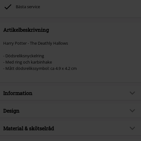
Bästa service
Artikelbeskrivning
Harry Potter - The Deathly Hallows
- Dödsreliksnyckelring
- Med ring och karbinhake
- Mått dödsrelikssymbol: ca 4.9 x 4.2 cm
Information
Artikelnummer
439878
Design
Titel
Deathly Hallows
Produkttyp
Nyckelring
Produktämne
Material & skötselråd
Fan-merch, Film, Presenter
Färg
silverfärgad
Licens
officiellt licensierad produkt