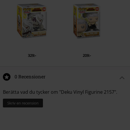
Netherlands
www.funko.com
329:-
209:-
0 Recensioner
Berätta vad du tycker om "Deku Vinyl Figurine 2157".
Skriv en recension