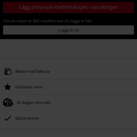
Lägg prova-på-medlemskapet i varukorgen
Om du redan är BSC-medlem kan du logga in här:
Logga in nu
Betala med faktura
Exklusiva varor
30 dagars returrätt
Bästa service