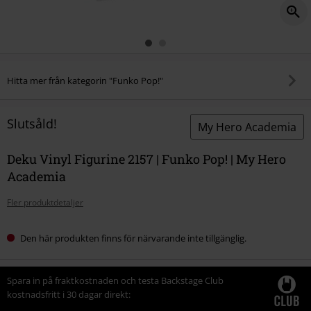
Hitta mer från kategorin "Funko Pop!"
Slutsåld!
My Hero Academia
Deku Vinyl Figurine 2157 | Funko Pop! | My Hero
Academia
Fler produktdetaljer
Den här produkten finns för närvarande inte tillgänglig.
Spara in på fraktkostnaden och testa Backstage Club
kostnadsfritt i 30 dagar direkt: