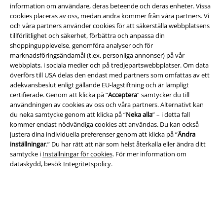
information om användare, deras beteende och deras enheter. Vissa
cookies placeras av oss, medan andra kommer från våra partners. Vi
och våra partners använder cookies för att säkerställa webbplatsens
Juridisk information/Villkor
tillförlitlighet och säkerhet, förbättra och anpassa din
shoppingupplevelse, genomföra analyser och för
Villkor
marknadsföringsändamål (t.ex. personliga annonser) på vår
webbplats, i sociala medier och på tredjepartswebbplatser. Om data
Om oss
överförs till USA delas den endast med partners som omfattas av ett
adekvansbeslut enligt gällande EU-lagstiftning och är lämpligt
certifierade. Genom att klicka på “
Acceptera
” samtycker du till
Ladda ner villkoren
användningen av cookies av oss och våra partners. Alternativt kan
du neka samtycke genom att klicka på “
Neka alla
” – i detta fall
Avfallshantering och miljöskydd
kommer endast nödvändiga cookies att användas. Du kan också
justera dina individuella preferenser genom att klicka på “
Ändra
Försäkran om överensstämmelse
inställningar
.” Du har rätt att när som helst återkalla eller ändra ditt
samtycke i
Inställningar för cookies
. För mer information om
Information om tillgänglighet
dataskydd, besök
Integritetspolicy
.
Inställningar för cookies
Bekräfta ångrat köp