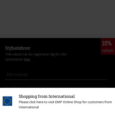
15%
Nyhetsbrev
rabatt
15% rabatt när du registrerar dig för vårt
nyhetsbrev!
Mer
Jag godkänner att E.M.P. Merchandising mbH har rätt att behandla mina
personuppgifter och regelbundet skicka mig nyhetsbrev och information
Shopping from International
om deras produkter. Jag godkänner att mina personuppgifter kommer att
Please click here to visit EMP Online Shop for customers from
behandlas enligt deras
Datasekretesspolicy
. Jag kan återkalla mitt
International
samtycke när som helst genom att klicka på länken för att avsluta
prenumeration som finns med i alla EMP:s nyhetsbrev.