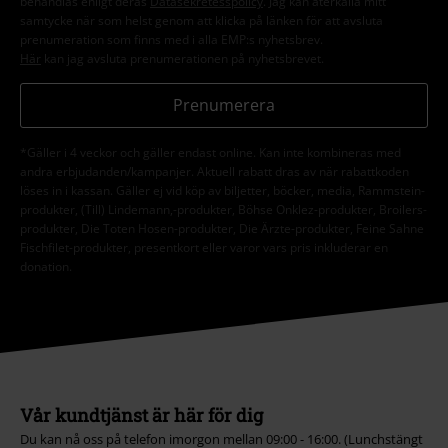
behandlas enligt deras
Datasekretesspolicy
. Jag kan återkalla mitt
samtycke när som helst genom att klicka på länken för att avsluta
prenumeration som finns med i alla EMP:s nyhetsbrev.
Här
kan jag avsluta prenumerationen på nyhetsbrevet.
Prenumerera
*Gäller i 4 veckor och gäller endast online. Kan inte kombineras med
andra erbjudanden/kampanjer. Aktuell rabatt dras av när rabattkoden
löses in i kassan. Gäller ej vid köp av biljetter, böcker, media, Rammstein-
produkter, (Till) Lindemann,-produkter, Böhse Onklez-produkter, Broilers-
produkter, Die Toten Hosen-produkter, Die Ärzte-produkter, Feine Sahne
Fischfilet-produkter, presentkort eller varor vars pris inkluderar en
donation.
Vår kundtjänst är här för dig
Du kan nå oss på telefon imorgon mellan 09:00 - 16:00. (Lunchstängt