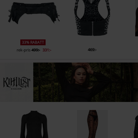
33% RABATT
469:-
rek-pris
499:-
331:-