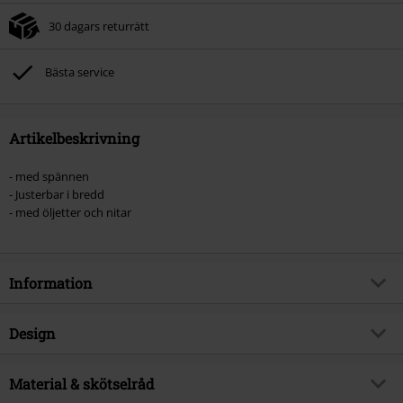
30 dagars returrätt
Bästa service
Artikelbeskrivning
- med spännen
- Justerbar i bredd
- med öljetter och nitar
Information
Artikelnummer
562075
Design
Titel
Desolate Spirit Harness
Produkttyp
Sele
Brand
Material & skötselråd
KIHILIST by KILLSTAR