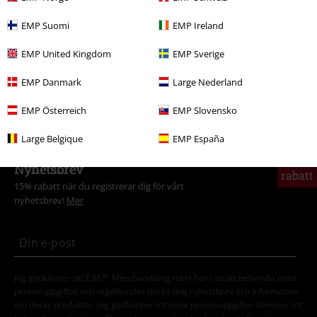
Nytt
Accessoarer
Bälten & Spännen
EMP Suomi
EMP Ireland
Rea %
Tjejer
Accessoarer
Bälten
EMP United Kingdom
EMP Sverige
Klädmärken
Killstar
KIHILIST by KILLSTAR
EMP Danmark
Large Nederland
Teman
Gothic
Gothic Tjejer
EMP Österreich
EMP Slovensko
Large Belgique
EMP España
15%
Nyhetsbrev
rabatt
15% rabatt när du registrerar dig för vårt
nyhetsbrev!
Mer
Jag godkänner att E.M.P. Merchandising mbH har rätt att behandla mina
personuppgifter och regelbundet skicka mig nyhetsbrev och information
om deras produkter. Jag godkänner att mina personuppgifter kommer att