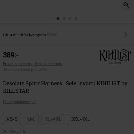
Hitta mer från kategorin "Sele"
389:-
Priser inkl. moms., Frakt tillkommer.
30-dagars bästa pris
:
249:-
Desolate Spirit Harness | Sele | svart | KIHILIST by
KILLSTAR
Fler produktdetaljer
Välj
XS-S
M-L
XL-XXL
3XL-4XL
din
Storleksguide
storlek