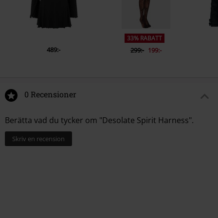
33% RABATT
489:-
299:-
199:-
0 Recensioner
Berätta vad du tycker om "Desolate Spirit Harness".
Skriv en recension