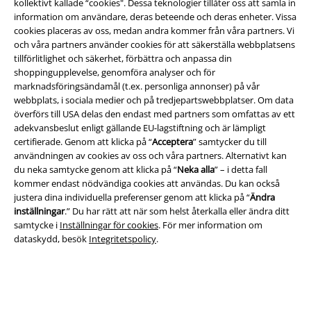
kollektivt kallade “cookies". Dessa teknologier tillåter oss att samla in
information om användare, deras beteende och deras enheter. Vissa
cookies placeras av oss, medan andra kommer från våra partners. Vi
och våra partners använder cookies för att säkerställa webbplatsens
tillförlitlighet och säkerhet, förbättra och anpassa din
shoppingupplevelse, genomföra analyser och för
Juridisk information/Villkor
marknadsföringsändamål (t.ex. personliga annonser) på vår
webbplats, i sociala medier och på tredjepartswebbplatser. Om data
Villkor
överförs till USA delas den endast med partners som omfattas av ett
adekvansbeslut enligt gällande EU-lagstiftning och är lämpligt
Om oss
certifierade. Genom att klicka på “
Acceptera
” samtycker du till
användningen av cookies av oss och våra partners. Alternativt kan
du neka samtycke genom att klicka på “
Neka alla
” – i detta fall
Ladda ner villkoren
kommer endast nödvändiga cookies att användas. Du kan också
justera dina individuella preferenser genom att klicka på “
Ändra
Avfallshantering och miljöskydd
inställningar
.” Du har rätt att när som helst återkalla eller ändra ditt
samtycke i
Inställningar för cookies
. För mer information om
Försäkran om överensstämmelse
dataskydd, besök
Integritetspolicy
.
Information om tillgänglighet
Inställningar för cookies