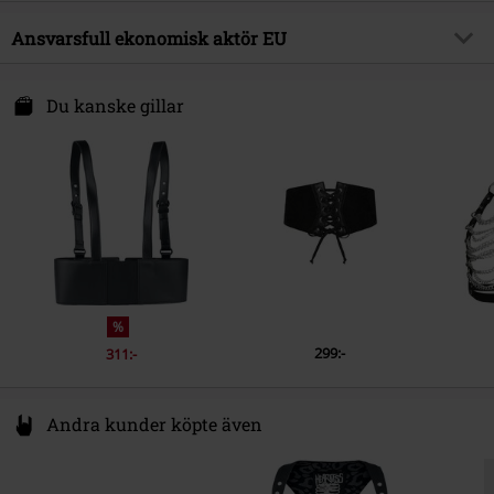
Färg
svart
Produktämne
Gothic
Yttermaterial
100% polyuretan
Ansvarsfull ekonomisk aktör EU
Releasedatum
22/02/2024
Kön
Dam
Draco Distribution GmbH
Säntisstraße 89
Du kanske gillar
12277 Berlin
Germany
eu@killstar.com
%
299:-
311:-
Andra kunder köpte även