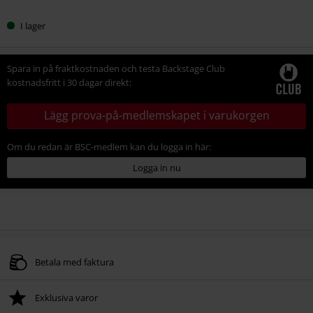
I lager
Spara in på fraktkostnaden och testa Backstage Club
kostnadsfritt i 30 dagar direkt:
Lägg prova-på-medlemskapet i varukorgen
Om du redan är BSC-medlem kan du logga in här:
Logga in nu
Betala med faktura
Exklusiva varor