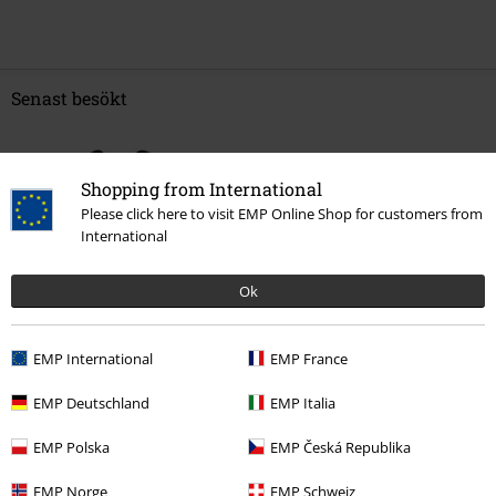
Senast besökt
Shopping from International
Please click here to visit EMP Online Shop for customers from
International
Ok
389:-
EMP International
EMP France
EMP Deutschland
EMP Italia
More categories. More options.
EMP Polska
EMP Česká Republika
Rea %
Accessoarer
Bälten & Spännen
EMP Norge
EMP Schweiz