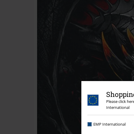
Shopping
Please click he
International
EMP International