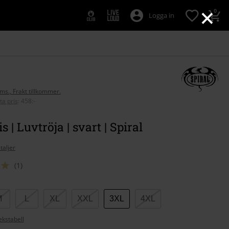
×
0
Logga in
oms., Frakt tillkommer.
ta pris
:
458:-
 | Luvtröja | svart | Spiral
taljer
(1)
M
L
XL
XXL
3XL
4XL
ekstabell