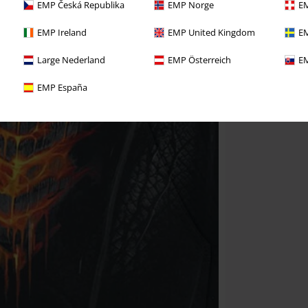
EMP Česká Republika
EMP Norge
EM
EMP Ireland
EMP United Kingdom
EM
Large Nederland
EMP Österreich
EM
EMP España