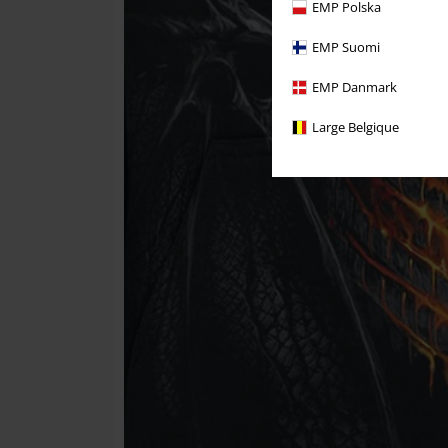
EMP Polska
EMP Suomi
EMP Danmark
Large Belgique