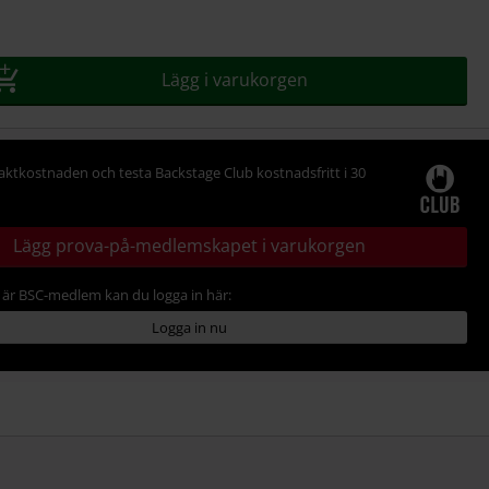
Lägg i varukorgen
raktkostnaden och testa Backstage Club kostnadsfritt i 30
Lägg prova-på-medlemskapet i varukorgen
är BSC-medlem kan du logga in här:
Logga in nu