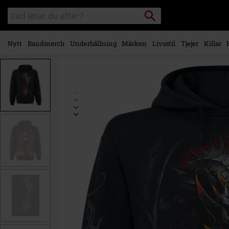
Gå till
Sök
Sök
huvudinnehåll
i
katalogen
Nytt
Bandmerch
Underhållning
Märken
Livsstil
Tjejer
Killar
https://www.emp-
shop.se/p/draconis/452406.html