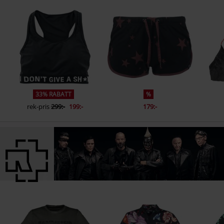
33% RABATT
%
rek-pris
299:-
199:-
179:-