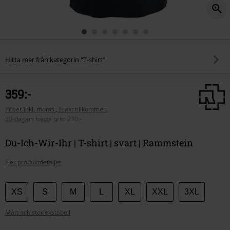
Hitta mer från kategorin "T-shirt"
359:-
Priser inkl. moms., Frakt tillkommer.
30-dagars bästa pris
:
230:-
Du-Ich-Wir-Ihr | T-shirt | svart | Rammstein
Fler produktdetaljer
Välj
XS
S
M
L
XL
XXL
3XL
din
Mått och storlekstabell
storlek