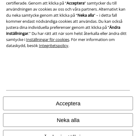
certifierade. Genom att klicka på “
Acceptera
” samtycker du till
Ladda ner villkoren
användningen av cookies av oss och våra partners. Alternativt kan
du neka samtycke genom att klicka på “
Neka alla
” – i detta fall
Avfallshantering och miljöskydd
kommer endast nödvändiga cookies att användas. Du kan också
justera dina individuella preferenser genom att klicka på “
Ändra
Försäkran om överensstämmelse
inställningar
.” Du har rätt att när som helst återkalla eller ändra ditt
samtycke i
Inställningar för cookies
. För mer information om
Information om tillgänglighet
dataskydd, besök
Integritetspolicy
.
Inställningar för cookies
Bekräfta ångrat köp
Alla priser inkl. moms.
Fraktkostnad tillkommer.
© 1986-2026 E.M.P. Merchandising HGmbH
Acceptera
Neka alla
Våra onlinebutiker