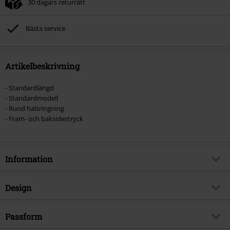
30 dagars returrätt
Bästa service
Artikelbeskrivning
- Standardlängd
- Standardmodell
- Rund halsringning
- Fram- och baksidestryck
Information
Artikelnummer
471729
Design
Titel
Du-Ich-Wir-Ihr
Produkttyp
T-shirt
Musikgenre
Passform
Industrial
Mönster
plain