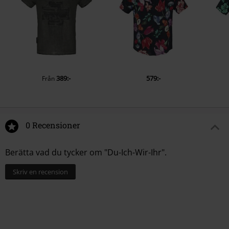
389:-
579:-
Från
0 Recensioner
Berätta vad du tycker om "Du-Ich-Wir-Ihr".
Skriv en recension