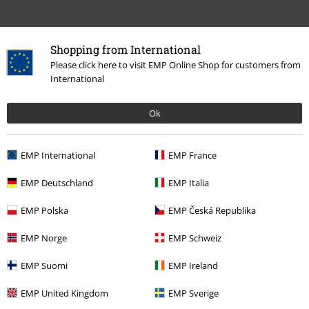
Shopping from International
Please click here to visit EMP Online Shop for customers from
International
More categories. More options.
Ok
Nytt
Bandmerch
Plusstorlekar
EMP International
EMP France
Nytt
Kläder
T-shirts & Toppar
T-shirts
EMP Deutschland
EMP Italia
Teman
Svarta kläder
Svarta t-shirts
EMP Polska
EMP Česká Republika
Kläder
T-shirts & Toppar
T-shirts
EMP Norge
EMP Schweiz
Kläder & accessoarer
Toppar
T-Shirtar
EMP Suomi
EMP Ireland
EMP United Kingdom
EMP Sverige
15%