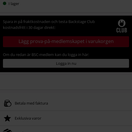
I lager
Spara in på fraktkostnaden och testa Backstage Club
kostnadsfritt i 30 dagar direkt:
Lägg prova-på-medlemskapet i varukorgen
Om du redan är BSC-medlem kan du logga in här:
Logga in nu
Betala med faktura
Exklusiva varor