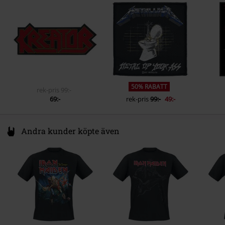
D07 Dublin
Ireland
EUAR@ie.ia-net.com
50% RABATT
rek-pris
99:-
69:-
rek-pris
99:-
49:-
Andra kunder köpte även