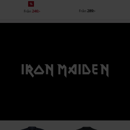
%
289:-
246:-
Från
Från