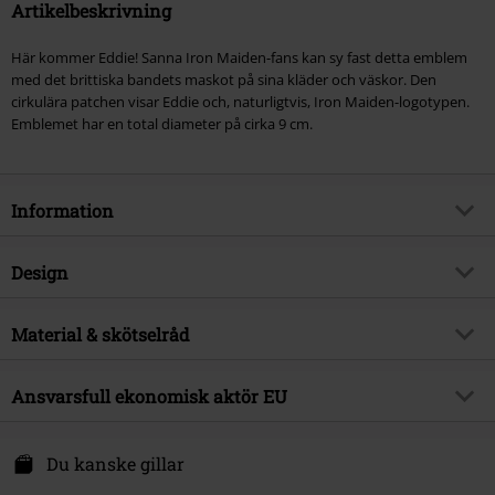
Artikelbeskrivning
Här kommer Eddie! Sanna Iron Maiden-fans kan sy fast detta emblem
med det brittiska bandets maskot på sina kläder och väskor. Den
cirkulära patchen visar Eddie och, naturligtvis, Iron Maiden-logotypen.
Emblemet har en total diameter på cirka 9 cm.
Information
Artikelnummer
800326
Design
Titel
Eddie
Produkttyp
Tygmärke
Musikgenre
Material & skötselråd
Heavy Metal
Färg
flerfärgad
Produktämne
Bandmerch, Band
Yttermaterial
100% polyester
Ansvarsfull ekonomisk aktör EU
Band
Iron Maiden
Releasedatum
29/12/2011
International Associates Auditing & Certification Ltd
P4AX
Du kanske gillar
The Black Church, St Mary´s Place