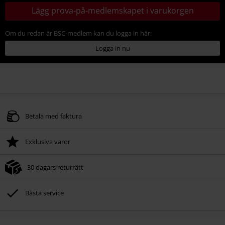
Lägg prova-på-medlemskapet i varukorgen
Om du redan är BSC-medlem kan du logga in här:
Logga in nu
Betala med faktura
Exklusiva varor
30 dagars returrätt
Bästa service