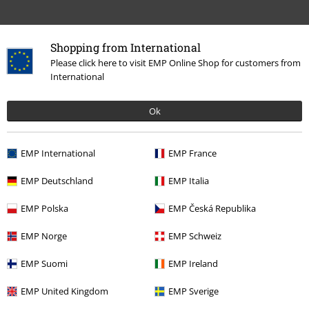
Shopping from International
Please click here to visit EMP Online Shop for customers from
International
Ok
More categories. More options.
Accessoarer
Tygmärken & Knappar
Tygmärken
EMP International
EMP France
Rea %
Accessoarer
Tygmärken & Ryggmärken
EMP Deutschland
EMP Italia
Rea %
Bandmerch
Accessoarer
EMP Polska
EMP Česká Republika
Bandmerch
Accessoarer
EMP Norge
EMP Schweiz
Bandmerch
Tygmärken
EMP Suomi
EMP Ireland
EMP United Kingdom
EMP Sverige