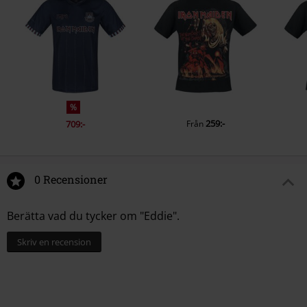
%
259:-
709:-
Från
0 Recensioner
Berätta vad du tycker om "Eddie".
Skriv en recension