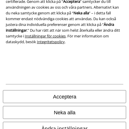
certifierade. Genom att klicka på “
Acceptera
” samtycker du till
användningen av cookies av oss och våra partners. Alternativt kan
Ladda ner villkoren
du neka samtycke genom att klicka på “
Neka alla
” – i detta fall
kommer endast nödvändiga cookies att användas. Du kan också
Avfallshantering och miljöskydd
justera dina individuella preferenser genom att klicka på “
Ändra
inställningar
.” Du har rätt att när som helst återkalla eller ändra ditt
Försäkran om överensstämmelse
samtycke i
Inställningar för cookies
. För mer information om
dataskydd, besök
Integritetspolicy
.
Information om tillgänglighet
Inställningar för cookies
Bekräfta ångrat köp
Alla priser inkl. moms.
Fraktkostnad tillkommer.
© 1986-2026 E.M.P. Merchandising HGmbH
Acceptera
Neka alla
Våra onlinebutiker
Ändra inställningar