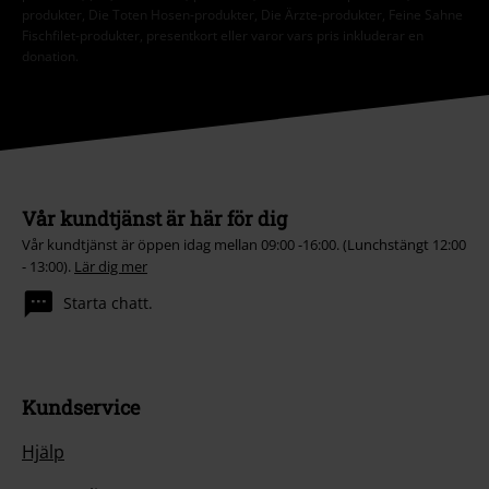
produkter, Die Toten Hosen-produkter, Die Ärzte-produkter, Feine Sahne
Fischfilet-produkter, presentkort eller varor vars pris inkluderar en
donation.
Vår kundtjänst är här för dig
Vår kundtjänst är öppen idag mellan 09:00 -16:00. (Lunchstängt 12:00
- 13:00).
Lär dig mer
Starta chatt.
Kundservice
Hjälp