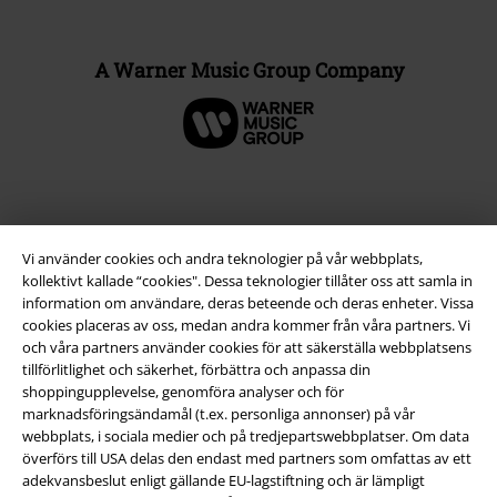
A Warner Music Group Company
Vi använder cookies och andra teknologier på vår webbplats,
kollektivt kallade “cookies". Dessa teknologier tillåter oss att samla in
information om användare, deras beteende och deras enheter. Vissa
cookies placeras av oss, medan andra kommer från våra partners. Vi
och våra partners använder cookies för att säkerställa webbplatsens
tillförlitlighet och säkerhet, förbättra och anpassa din
Juridisk information/Villkor
shoppingupplevelse, genomföra analyser och för
marknadsföringsändamål (t.ex. personliga annonser) på vår
Villkor
webbplats, i sociala medier och på tredjepartswebbplatser. Om data
överförs till USA delas den endast med partners som omfattas av ett
Om oss
adekvansbeslut enligt gällande EU-lagstiftning och är lämpligt