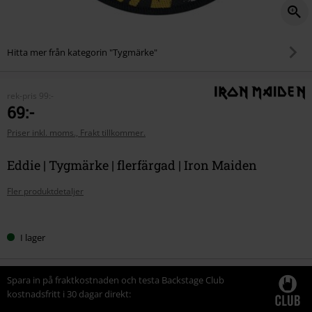
Hitta mer från kategorin "Tygmärke"
rek-pris
99:-
69:-
Priser inkl. moms., Frakt tillkommer.
Eddie | Tygmärke | flerfärgad | Iron Maiden
Fler produktdetaljer
Välj
I lager
din
storlek
Spara in på fraktkostnaden och testa Backstage Club
kostnadsfritt i 30 dagar direkt: