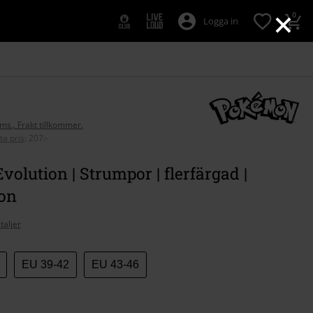
×
0
Logga in
oms., Frakt tillkommer.
ta pris
:
207:-
volution | Strumpor | flerfärgad |
on
taljer
EU 39-42
EU 43-46