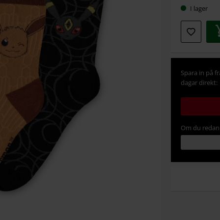
I lager
Spara in på f
dagar direkt:
Om du redan 