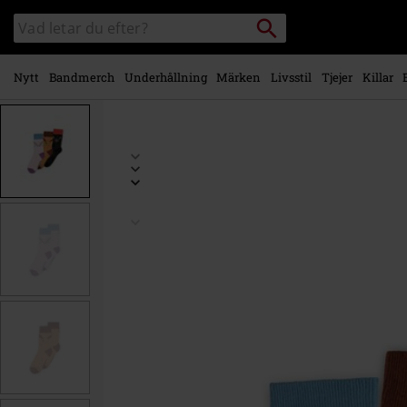
Gå till
Sök
Sök
huvudinnehåll
i
katalogen
Nytt
Bandmerch
Underhållning
Märken
Livsstil
Tjejer
Killar
https://www.emp-
shop.se/p/eevee-
evolution/585318.html