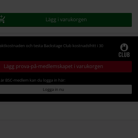
Lägg i varukorgen
raktkostnaden och testa Backstage Club kostnadsfritt i 30
Lägg prova-på-medlemskapet i varukorgen
är BSC-medlem kan du logga in här:
Logga in nu