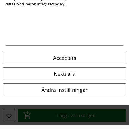
dataskydd, besök
Integritetspolicy
.
Juridisk information/Villkor
Villkor
Om oss
Ladda ner villkoren
Acceptera
Avfallshantering och miljöskydd
Neka alla
Försäkran om överensstämmelse
Ändra inställningar
Information om tillgänglighet
Inställningar för cookies
Lägg i varukorgen
Bekräfta ångrat köp