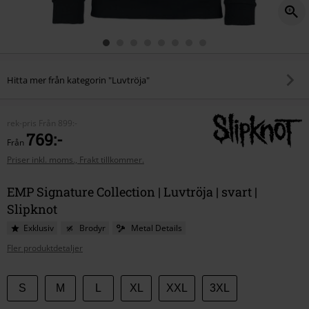
Hitta mer från kategorin "Luvtröja"
rek-pris
Från
899:-
769:-
Från
Priser inkl. moms., Frakt tillkommer.
EMP Signature Collection | Luvtröja | svart |
Slipknot
Exklusiv
Brodyr
Metal Details
Fler produktdetaljer
Välj
S
M
L
XL
XXL
3XL
din