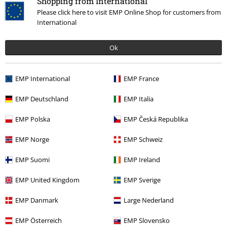
Shopping from International
Senast besökt
Please click here to visit EMP Online Shop for customers from
International
Ok
EMP International
EMP France
EMP Deutschland
EMP Italia
rek-pris
Från
899:-
EMP Polska
EMP Česká Republika
769:-
Från
EMP Norge
EMP Schweiz
EMP Suomi
EMP Ireland
More categories. More options.
EMP United Kingdom
EMP Sverige
Kläder & accessoarer
Toppar
Luvjackor
EMP Danmark
Large Nederland
Teman
Svarta kläder
Svarta tröjor & koftor
EMP Österreich
EMP Slovensko
Teman
Skräck