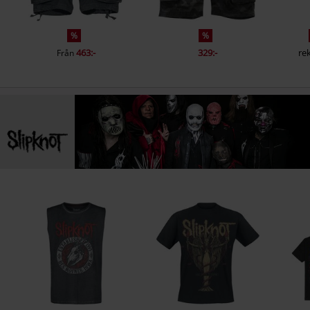
%
%
463:-
329:-
rek
Från