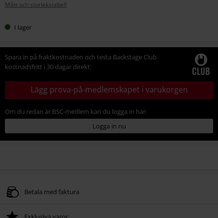
Mått och storlekstabell
storlek
I lager
Spara in på fraktkostnaden och testa Backstage Club
kostnadsfritt i 30 dagar direkt:
Lägg prova-på-medlemskapet i varukorgen
Om du redan är BSC-medlem kan du logga in här:
Logga in nu
Betala med faktura
Exklusiva varor