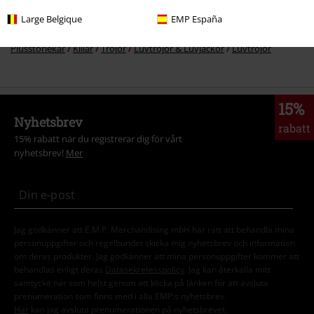
Large Belgique
EMP España
Teman
Festivaler & Konserter
Bandmerch
Plusstorlekar
Killar
Tröjor
Luvtröjor & Luvjackor
Luvtröjor
15%
Nyhetsbrev
rabatt
15% rabatt när du registrerar dig för vårt
nyhetsbrev!
Mer
Jag godkänner att E.M.P. Merchandising mbH har rätt att behandla mina
personuppgifter och regelbundet skicka mig nyhetsbrev och information
om deras produkter. Jag godkänner att mina personuppgifter kommer att
behandlas enligt deras
Datasekretesspolicy
. Jag kan återkalla mitt
samtycke när som helst genom att klicka på länken för att avsluta
prenumeration som finns med i alla EMP:s nyhetsbrev.
Här
kan jag avsluta prenumerationen på nyhetsbrevet.