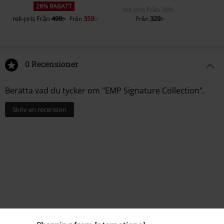
28% RABATT
rek-pris
Från
399:-
rek-pris
Från
499:-
359:-
329:-
Från
Från
0 Recensioner
Berätta vad du tycker om "EMP Signature Collection".
Skriv en recension