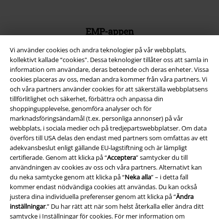
EMP-appen
Ladda ner EMP-appen nu och ta del av många fördelar!
Vi använder cookies och andra teknologier på vår webbplats,
kollektivt kallade “cookies". Dessa teknologier tillåter oss att samla in
information om användare, deras beteende och deras enheter. Vissa
cookies placeras av oss, medan andra kommer från våra partners. Vi
och våra partners använder cookies för att säkerställa webbplatsens
tillförlitlighet och säkerhet, förbättra och anpassa din
A Warner Music Group Company
shoppingupplevelse, genomföra analyser och för
marknadsföringsändamål (t.ex. personliga annonser) på vår
webbplats, i sociala medier och på tredjepartswebbplatser. Om data
överförs till USA delas den endast med partners som omfattas av ett
adekvansbeslut enligt gällande EU-lagstiftning och är lämpligt
certifierade. Genom att klicka på “
Acceptera
” samtycker du till
användningen av cookies av oss och våra partners. Alternativt kan
du neka samtycke genom att klicka på “
Neka alla
” – i detta fall
kommer endast nödvändiga cookies att användas. Du kan också
justera dina individuella preferenser genom att klicka på “
Ändra
inställningar
.” Du har rätt att när som helst återkalla eller ändra ditt
samtycke i
Inställningar för cookies
. För mer information om