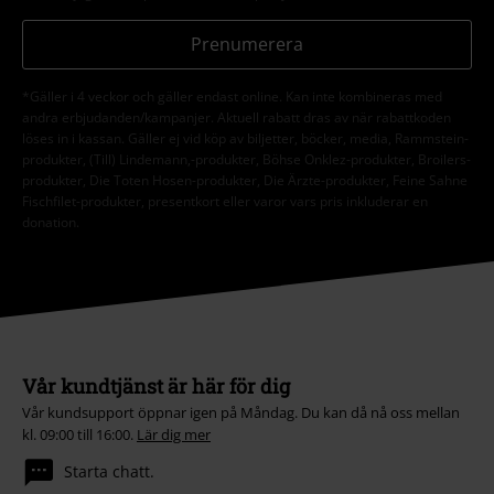
Prenumerera
*Gäller i 4 veckor och gäller endast online. Kan inte kombineras med
andra erbjudanden/kampanjer. Aktuell rabatt dras av när rabattkoden
löses in i kassan. Gäller ej vid köp av biljetter, böcker, media, Rammstein-
produkter, (Till) Lindemann,-produkter, Böhse Onklez-produkter, Broilers-
produkter, Die Toten Hosen-produkter, Die Ärzte-produkter, Feine Sahne
Fischfilet-produkter, presentkort eller varor vars pris inkluderar en
donation.
Vår kundtjänst är här för dig
Vår kundsupport öppnar igen på Måndag. Du kan då nå oss mellan
kl. 09:00 till 16:00.
Lär dig mer
Starta chatt.