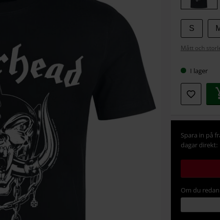
S
Mått och storl
I lager
Spara in på f
dagar direkt:
Om du redan 