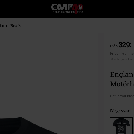
EMP
-
Musik,
Film,
Barn
Rea %
TV
&
Spelmerch
329:-
Från
-
Alternativt
Priser inkl. m
30-dagars bäs
Mode
England
Motörh
Fler produktde
Välj
Färg:
svart
din
storlek