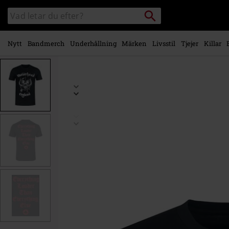
Gå till
Sök
Sök
huvudinnehåll
i
katalogen
Nytt
Bandmerch
Underhållning
Märken
Livsstil
Tjejer
Killar
https://www.emp-
shop.se/p/england-
-
-
heavyweight/587846.html