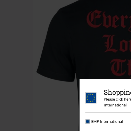
Shopping
Please click he
International
EMP International