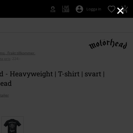
×
0
Logga in
oms., Frakt tillkommer.
ta pris
:
224:-
 - Heavyweight | T-shirt | svart |
ead
taljer