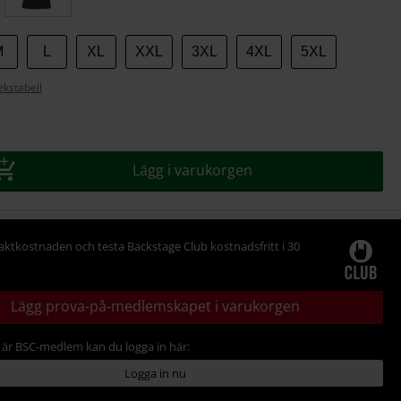
M
L
XL
XXL
3XL
4XL
5XL
ekstabell
Lägg i varukorgen
raktkostnaden och testa Backstage Club kostnadsfritt i 30
Lägg prova-på-medlemskapet i varukorgen
är BSC-medlem kan du logga in här:
Logga in nu