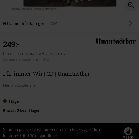
Hitta mer från kategorin "CD"
249:-
Priser inkl. moms., Frakt tillkommer.
30-dagars bästa pris
:
187:-
Für immer Wir | CD | Unantastbar
Fler produktdetaljer
I lager
Endast 2 kvar i lager
Spara in på fraktkostnaden och testa Backstage Club
kostnadsfritt i 30 dagar direkt: