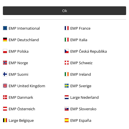
Bandmerch
Top Bands
Unantastbar
Ok
Bandmerch
Media
CD
Rea %
Media
CDs
EMP International
EMP France
EMP Deutschland
EMP Italia
15%
EMP Polska
EMP Česká Republika
Nyhetsbrev
rabatt
EMP Norge
EMP Schweiz
15% rabatt när du registrerar dig för vårt
nyhetsbrev!
Mer
EMP Suomi
EMP Ireland
EMP United Kingdom
EMP Sverige
EMP Danmark
Large Nederland
Jag godkänner att E.M.P. Merchandising mbH har rätt att behandla mina
personuppgifter och regelbundet skicka mig nyhetsbrev och information
EMP Österreich
EMP Slovensko
om deras produkter. Jag godkänner att mina personuppgifter kommer att
behandlas enligt deras
Datasekretesspolicy
. Jag kan återkalla mitt
Large Belgique
EMP España
samtycke när som helst genom att klicka på länken för att avsluta