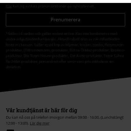
prenumeration som finns med i alla EMP:s nyhetsbrev.
Här
kan jag avsluta prenumerationen på nyhetsbrevet.
Prenumerera
*Gäller i 4 veckor och gäller endast online. Kan inte kombineras med
andra erbjudanden/kampanjer. Aktuell rabatt dras av när rabattkoden
löses in i kassan. Gäller ej vid köp av biljetter, böcker, media, Rammstein-
produkter, (Till) Lindemann,-produkter, Böhse Onklez-produkter, Broilers-
produkter, Die Toten Hosen-produkter, Die Ärzte-produkter, Feine Sahne
Fischfilet-produkter, presentkort eller varor vars pris inkluderar en
donation.
Vår kundtjänst är här för dig
Du kan nå oss på telefon imorgon mellan 09:00 - 16:00. (Lunchstängt
12:00 - 13:00).
Lär dig mer