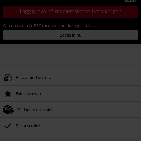
Lägg prova-på-medlemskapet i varukorgen
Om du redan är BSC-medlem kan du logga in här:
Logga in nu
Betala med faktura
Exklusiva varor
30 dagars returrätt
Bästa service