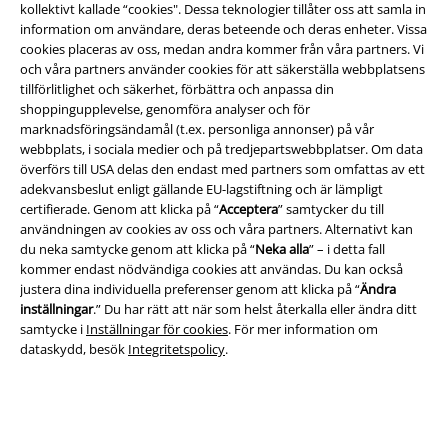
kollektivt kallade “cookies". Dessa teknologier tillåter oss att samla in
information om användare, deras beteende och deras enheter. Vissa
cookies placeras av oss, medan andra kommer från våra partners. Vi
och våra partners använder cookies för att säkerställa webbplatsens
Juridisk information/Villkor
tillförlitlighet och säkerhet, förbättra och anpassa din
shoppingupplevelse, genomföra analyser och för
Villkor
marknadsföringsändamål (t.ex. personliga annonser) på vår
webbplats, i sociala medier och på tredjepartswebbplatser. Om data
Om oss
överförs till USA delas den endast med partners som omfattas av ett
adekvansbeslut enligt gällande EU-lagstiftning och är lämpligt
Ladda ner villkoren
certifierade. Genom att klicka på “
Acceptera
” samtycker du till
användningen av cookies av oss och våra partners. Alternativt kan
du neka samtycke genom att klicka på “
Neka alla
” – i detta fall
Avfallshantering och miljöskydd
kommer endast nödvändiga cookies att användas. Du kan också
justera dina individuella preferenser genom att klicka på “
Ändra
Försäkran om överensstämmelse
inställningar
.” Du har rätt att när som helst återkalla eller ändra ditt
samtycke i
Inställningar för cookies
. För mer information om
Information om tillgänglighet
dataskydd, besök
Integritetspolicy
.
Inställningar för cookies
Bekräfta ångrat köp