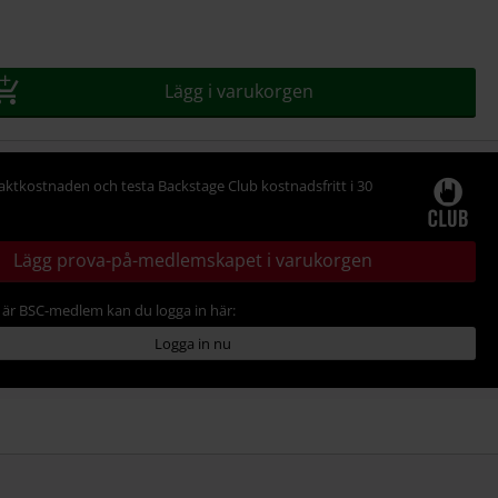
Lägg i varukorgen
raktkostnaden och testa Backstage Club kostnadsfritt i 30
Lägg prova-på-medlemskapet i varukorgen
är BSC-medlem kan du logga in här:
Logga in nu