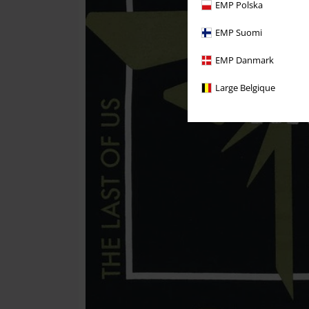
EMP Polska
EMP Suomi
EMP Danmark
Large Belgique