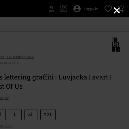
×
0
Logga in
oms., Frakt tillkommer.
ta pris
:
554:-
s lettering graffiti | Luvjacka | svart |
t Of Us
taljer
M
L
XL
XXL
ekstabell