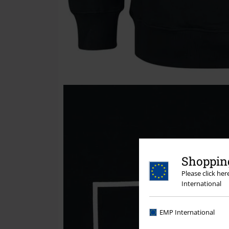
Shopping
Please click he
International
EMP International