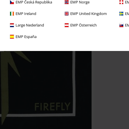
EMP Česká Republika
EMP Norge
EM
EMP Ireland
EMP United Kingdom
EM
Large Nederland
EMP Österreich
EM
EMP España