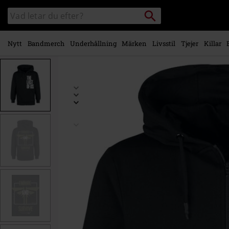
Gå till
Sök
Sök
huvudinnehåll
i
katalogen
Nytt
Bandmerch
Underhållning
Märken
Livsstil
Tjejer
Killar
https://www.emp-
shop.se/p/fireflies-
lettering-
graffiti/548239.html