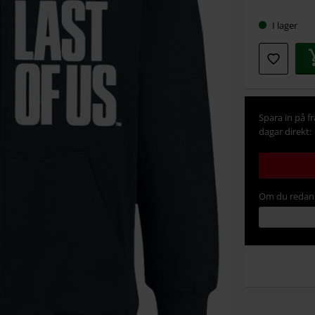
storlek
I lager
Spara in på f
dagar direkt:
Om du redan 