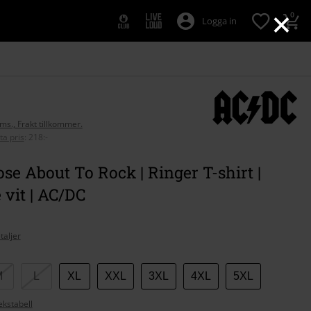
×
0
Logga in
oms., Frakt tillkommer.
ta pris
:
218:-
se About To Rock | Ringer T-shirt |
 vit | AC/DC
taljer
M
L
XL
XXL
3XL
4XL
5XL
ekstabell