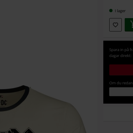
storlek
I lager
Spara in på f
dagar direkt:
Om du redan 