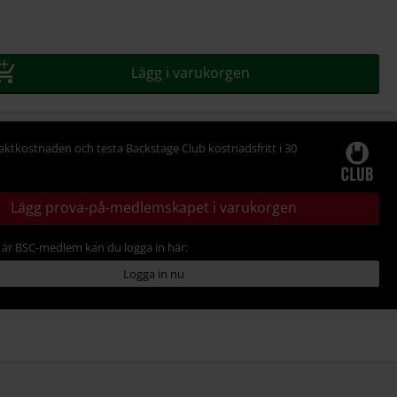
Lägg i varukorgen
raktkostnaden och testa Backstage Club kostnadsfritt i 30
Lägg prova-på-medlemskapet i varukorgen
är BSC-medlem kan du logga in här:
Logga in nu