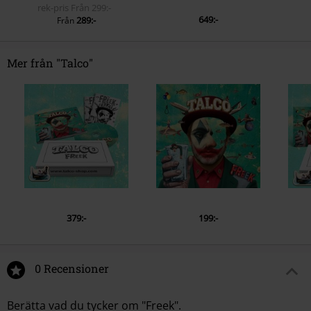
rek-pris
Från
299:-
649:-
289:-
Från
Mer från "Talco"
379:-
199:-
0 Recensioner
Berätta vad du tycker om "Freek".