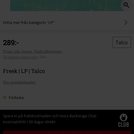
Hitta mer från kategorin "LP"
289:-
Talco
Priser inkl. moms., Frakt tillkommer.
30-dagars bästa pris
:
246:-
Freek | LP | Talco
Fler produktdetaljer
Förboka
Spara in på fraktkostnaden och testa Backstage Club
kostnadsfritt i 30 dagar direkt: