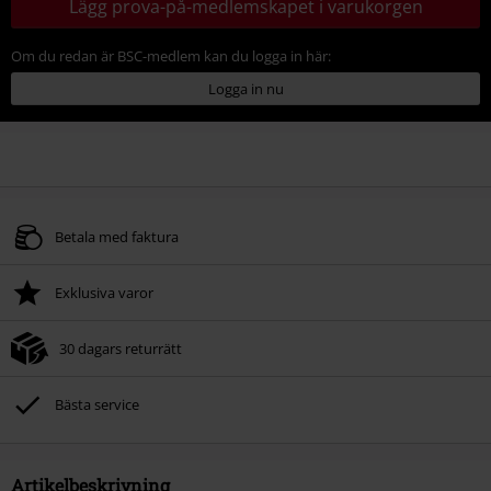
Lägg prova-på-medlemskapet i varukorgen
Om du redan är BSC-medlem kan du logga in här:
Logga in nu
Betala med faktura
Exklusiva varor
30 dagars returrätt
Bästa service
Artikelbeskrivning