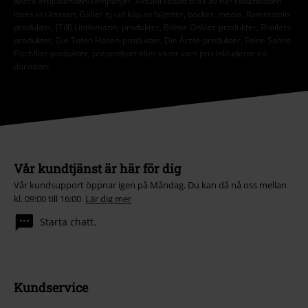
andra erbjudanden/kampanjer. Aktuell rabatt dras av när rabattkoden
löses in i kassan. Gäller ej vid köp av biljetter, böcker, media, Rammstein-
produkter, (Till) Lindemann,-produkter, Böhse Onklez-produkter, Broilers-
produkter, Die Toten Hosen-produkter, Die Ärzte-produkter, Feine Sahne
Fischfilet-produkter, presentkort eller varor vars pris inkluderar en
donation.
Vår kundtjänst är här för dig
Vår kundsupport öppnar igen på Måndag. Du kan då nå oss mellan
kl. 09:00 till 16:00.
Lär dig mer
Starta chatt.
Kundservice