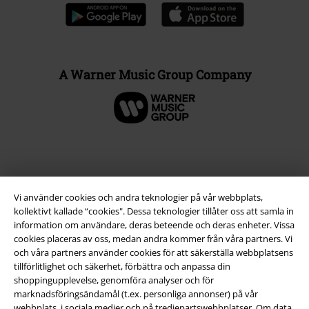
A Warner Music Group Company
Vi använder cookies och andra teknologier på vår webbplats,
kollektivt kallade “cookies". Dessa teknologier tillåter oss att samla in
information om användare, deras beteende och deras enheter. Vissa
cookies placeras av oss, medan andra kommer från våra partners. Vi
och våra partners använder cookies för att säkerställa webbplatsens
tillförlitlighet och säkerhet, förbättra och anpassa din
Juridisk information/Villkor
shoppingupplevelse, genomföra analyser och för
marknadsföringsändamål (t.ex. personliga annonser) på vår
Villkor
webbplats, i sociala medier och på tredjepartswebbplatser. Om data