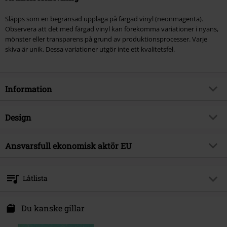
Släpps som en begränsad upplaga på färgad vinyl (neonmagenta).
Observera att det med färgad vinyl kan förekomma variationer i nyans,
mönster eller transparens på grund av produktionsprocesser. Varje
skiva är unik. Dessa variationer utgör inte ett kvalitetsfel.
Information
Artikelnummer
604693
Design
Titel
Freek
Produkttyp
LP
Musikgenre
Ansvarsfull ekonomisk aktör EU
Ska
Media-format
LP
Produktämne
Band
375 Media GmbH
Schlachthofstraße 36a
Band
Talco
Låtlista
21079 Hamburg
Releasedatum
08/01/2027
Germany
LP 1
info@375media.com
Du kanske gillar
1.
Nuovi Dei