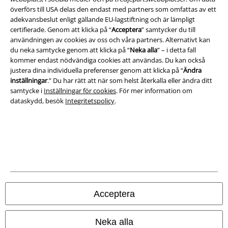
överförs till USA delas den endast med partners som omfattas av ett
Om oss
adekvansbeslut enligt gällande EU-lagstiftning och är lämpligt
certifierade. Genom att klicka på “
Acceptera
” samtycker du till
Ladda ner villkoren
användningen av cookies av oss och våra partners. Alternativt kan
du neka samtycke genom att klicka på “
Neka alla
” – i detta fall
kommer endast nödvändiga cookies att användas. Du kan också
Avfallshantering och miljöskydd
justera dina individuella preferenser genom att klicka på “
Ändra
inställningar
.” Du har rätt att när som helst återkalla eller ändra ditt
Försäkran om överensstämmelse
samtycke i
Inställningar för cookies
. För mer information om
dataskydd, besök
Integritetspolicy
.
Information om tillgänglighet
Inställningar för cookies
Bekräfta ångrat köp
Alla priser inkl. moms.
Fraktkostnad tillkommer.
© 1986-2026 E.M.P. Merchandising HGmbH
Acceptera
Neka alla