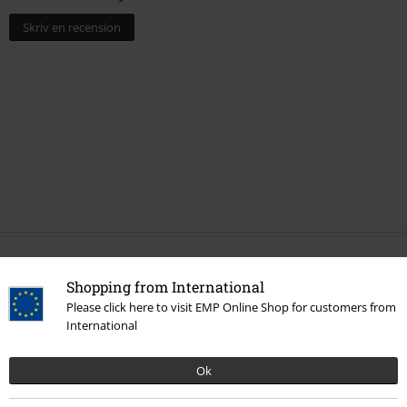
Skriv en recension
More categories. More options.
Shopping from International
Bandmerch
Media
Vinyl
Please click here to visit EMP Online Shop for customers from
International
Rea %
Media
Vinyl
Ok
Bandmerch
Genre