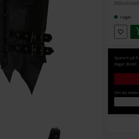
Mått och storl
storlek
I lager
Spara in på f
dagar direkt:
Om du redan 