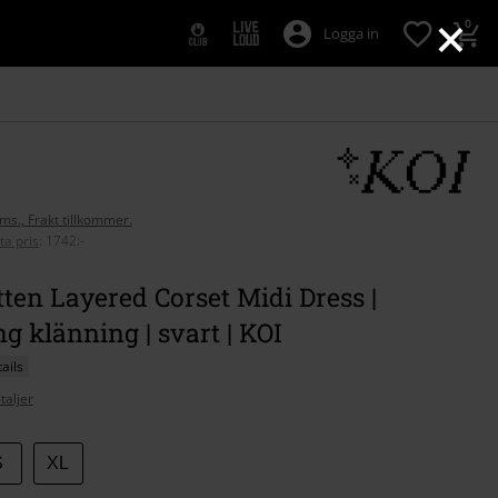
×
0
Logga in
oms., Frakt tillkommer.
ta pris
:
1742:-
tten Layered Corset Midi Dress |
g klänning | svart | KOI
ails
taljer
S
XL