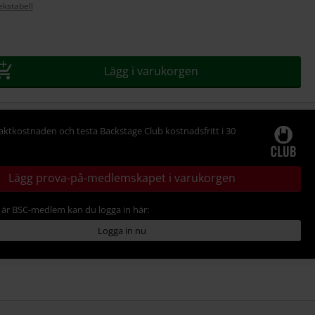
ekstabell
Lägg i varukorgen
raktkostnaden och testa Backstage Club kostnadsfritt i 30
Lägg prova-på-medlemskapet i varukorgen
är BSC-medlem kan du logga in här:
Logga in nu